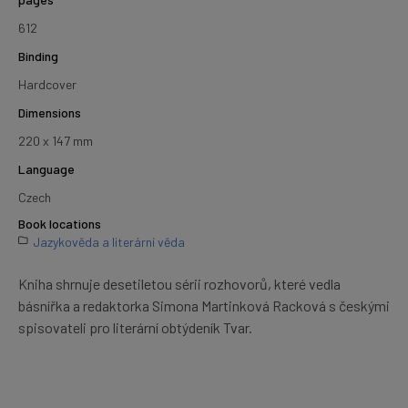
612
Binding
Hardcover
Dimensions
220 x 147 mm
Language
Czech
Book locations
Jazykověda a literární věda
Kniha shrnuje desetiletou sérii rozhovorů, které vedla
básnířka a redaktorka Simona Martinková Racková s českými
spisovateli pro literární obtýdeník Tvar.