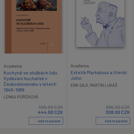
Academia
Academia
Estetik Markalous a literát
Kuchyně ve službách lidu.
John
Vydávání kuchařek v
Československu v letech
ERIK GILK
,
MARTIN LUKÁŠ
1945-1989
LENKA POŘÍZKOVÁ
555.00
CZK
385.00
CZK
444.00
CZK
308.00
CZK
Add to basket
Add to basket