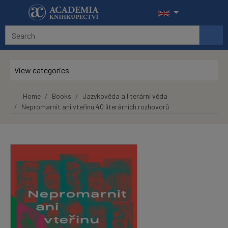
Skip to main content
View categories
Home
Books
Jazykověda a literární věda
Nepromarnit ani vteřinu 40 literárních rozhovorů