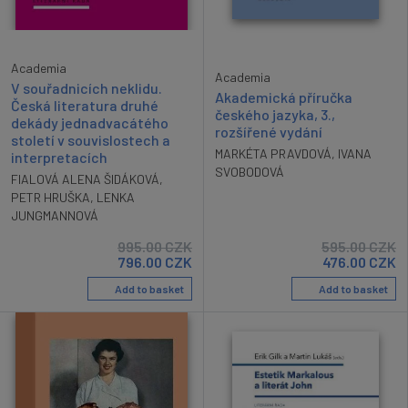
Academia
Academia
V souřadnicích neklidu.
Akademická příručka
Česká literatura druhé
českého jazyka, 3.,
dekády jednadvacátého
rozšířené vydání
století v souvislostech a
MARKÉTA PRAVDOVÁ
,
IVANA
interpretacích
SVOBODOVÁ
FIALOVÁ ALENA ŠIDÁKOVÁ
,
PETR HRUŠKA
,
LENKA
JUNGMANNOVÁ
995.00
CZK
595.00
CZK
796.00
CZK
476.00
CZK
Add to basket
Add to basket