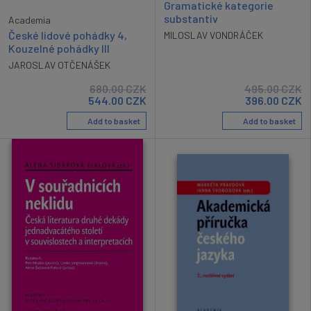
Gramatické kategorie
substantiv
Academia
České lidové pohádky 4,
MILOSLAV VONDRÁČEK
Kouzelné pohádky III
JAROSLAV OTČENÁŠEK
680.00
CZK
495.00
CZK
544.00
CZK
396.00
CZK
Add to basket
Add to basket