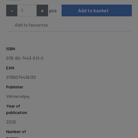
-
+
pcs
Add to basket
Add to favourites
ISBN
978-80-7443-613-0
EAN
9788074436130
Publisher
Větrné mlýny
Year of
publication
2026
Number of
pages