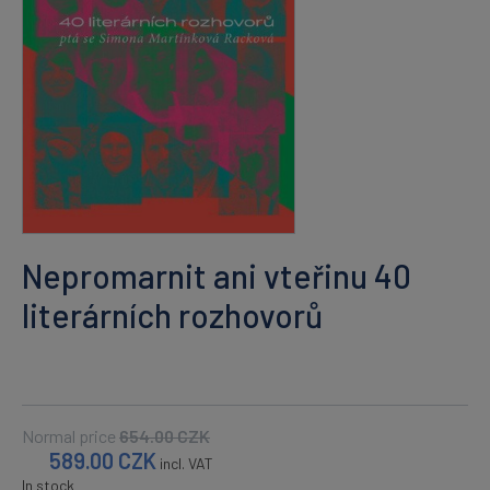
Nepromarnit ani vteřinu 40
literárních rozhovorů
Normal price
654.00
CZK
589.00
CZK
incl. VAT
In stock