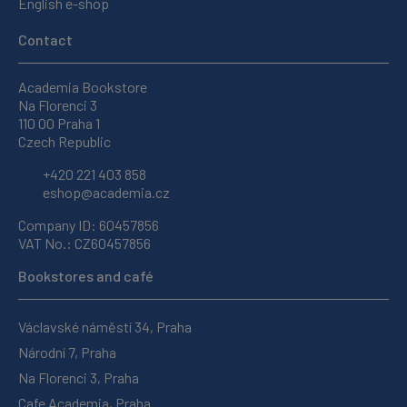
English e-shop
Contact
Academia Bookstore
Na Florenci 3
110 00 Praha 1
Czech Republic
+420 221 403 858
eshop@academia.cz
Company ID: 60457856
VAT No.: CZ60457856
Bookstores and café
Václavské náměstí 34, Praha
Národní 7, Praha
Na Florenci 3, Praha
Cafe Academia, Praha