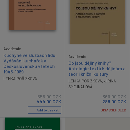
Academia
Kuchyně ve službách lidu.
Academia
Vydávání kuchařek v
Co jsou dějiny knihy?
Československu v letech
Antologie textů k dějinám a
1945-1989
teorii knižní kultury
LENKA POŘÍZKOVÁ
LENKA POŘÍZKOVÁ
,
JIŘINA
ŠMEJKALOVÁ
555.00
CZK
360.00
CZK
444.00
CZK
288.00
CZK
Add to basket
DISASSEMBLED