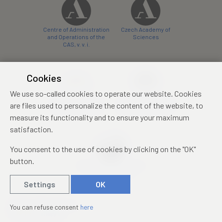
Centre of Administration
Czech Academy of
and Operations of the
Sciences
CAS, v. v. i.
Cookies
We use so-called cookies to operate our website. Cookies
Castle Hotel Liblice
Zámecký hotel Třešť
are files used to personalize the content of the website, to
conference centre
konferenční centrum
measure its functionality and to ensure your maximum
satisfaction.
You consent to the use of cookies by clicking on the "OK"
button.
Mezinárodní identifikační
průkaz studenta
Settings
OK
© 2019 – 2026
Academia
You can refuse consent
here
Created by
sna
pp
s!