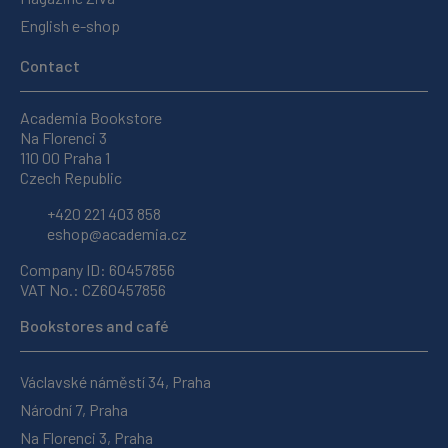
English e-shop
Contact
Academia Bookstore
Na Florenci 3
110 00 Praha 1
Czech Republic
+420 221 403 858
eshop@academia.cz
Company ID: 60457856
VAT No.: CZ60457856
Bookstores and café
Václavské náměstí 34, Praha
Národní 7, Praha
Na Florenci 3, Praha