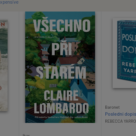
expensive
Baronet
Poslední dopi
REBECCA YARR
Ikar