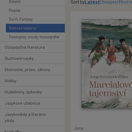
Sort by
Latest
Cheapest
Most 
Ostatní
Poezie
Sci-fi, Fantasy
Světová beletrie
Životopisy, osudy, monografie
Cizojazyčná literatura
Duchovní nauky
Ekonomie, právo, zákony
Hobby
Hudebniny, zpěvníky
Jazykové učebnice
Jazykověda a literární
věda
Jota
Kuchařky