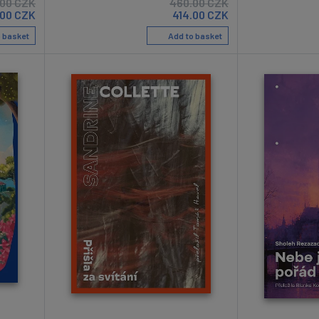
.00
CZK
460.00
CZK
.00
CZK
414.00
CZK
 basket
Add to basket