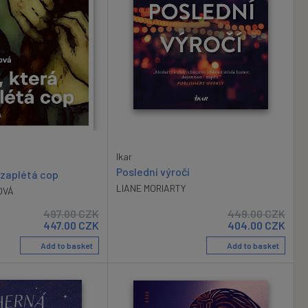
Ikar
Poslední výročí
i zaplétá cop
LIANE MORIARTY
OVÁ
497.00
CZK
449.00
CZK
447.00
CZK
404.00
CZK
Add to basket
Add to basket