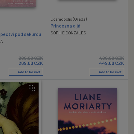
Cosmopolis (Grada)
Princezna a já
SOPHIE GONZALES
upectví pod sakurou
RA
299.00
CZK
499.00
CZK
269.00
CZK
449.00
CZK
Add to basket
Add to basket