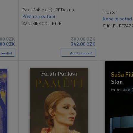
Pavel Dobrovský - BETA s.r.o.
Prostor
Přišla za svítání
Nebe je pořád 
SANDRINE COLLETTE
SHOLEH REZAZ
.00
CZK
380.00
CZK
.00
CZK
342.00
CZK
 basket
Add to basket