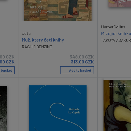
HarperCollins
Mizející knihk
Jota
Muž, který četl knihy
TAKUYA ASAKU
RACHID BENZINE
.00
CZK
348.00
CZK
.00
CZK
313.00
CZK
 basket
Add to basket