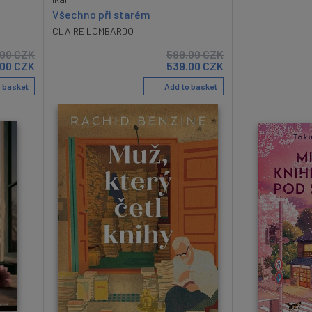
Všechno při starém
CLAIRE LOMBARDO
.00
CZK
599.00
CZK
.00
CZK
539.00
CZK
 basket
Add to basket