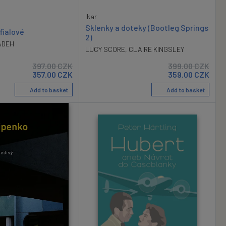
Ikar
Sklenky a doteky (Bootleg Springs
fialové
2)
ADEH
LUCY SCORE
,
CLAIRE KINGSLEY
397.00
CZK
399.00
CZK
357.00
CZK
359.00
CZK
Add to basket
Add to basket