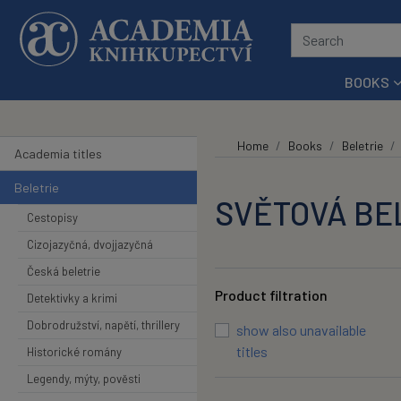
Skip to main content
BOOKS
Home
Books
Beletrie
Academia titles
Beletrie
SVĚTOVÁ BE
Cestopisy
Cizojazyčná, dvojjazyčná
Česká beletrie
Product filtration
Detektivky a krimi
Dobrodružství, napětí, thrillery
show also unavailable
titles
Historické romány
OK
Legendy, mýty, pověsti