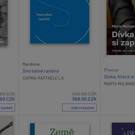
Meridione
Prostor
Smrtelně raněný
Dívka, která s
CAPRIA RAFFAELE LA
MARTA MOLNAR
.00
CZK
409.00
CZK
00
CZK
368.00
CZK
 basket
Add to basket