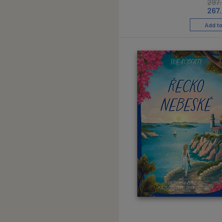
297
267
Add to