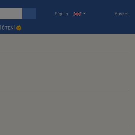
Sign in
Basket
Í ČTENÍ 🌞