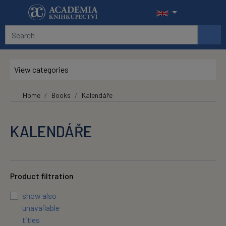
Skip to main content
View categories
Home
Books
Kalendáře
KALENDÁŘE
Product filtration
show also
unavailable
titles