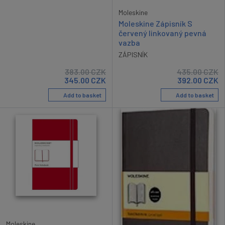
Moleskine
Moleskine Zápisník S
červený linkovaný pevná
vazba
ZÁPISNÍK
383.00
CZK
435.00
CZK
345.00
CZK
392.00
CZK
Add to basket
Add to basket
Moleskine