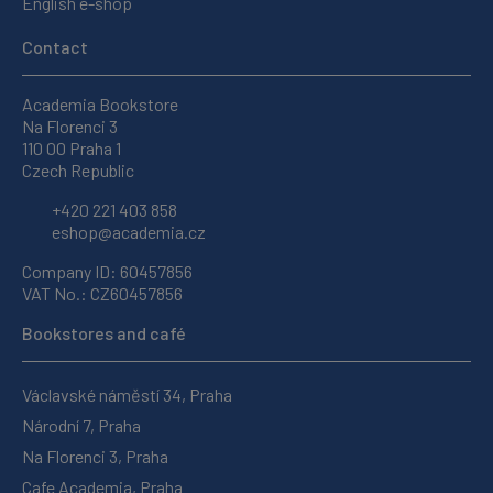
English e-shop
Contact
Academia Bookstore
Na Florenci 3
110 00 Praha 1
Czech Republic
+420 221 403 858
eshop@academia.cz
Company ID: 60457856
VAT No.: CZ60457856
Bookstores and café
Václavské náměstí 34, Praha
Národní 7, Praha
Na Florenci 3, Praha
Cafe Academia, Praha