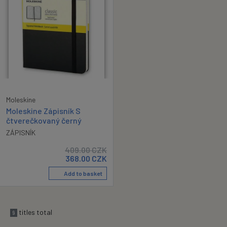
Moleskine
Moleskine Zápisník S
čtverečkovaný černý
ZÁPISNÍK
409.00
CZK
368.00
CZK
Add to basket
titles total
9