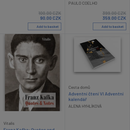
PAULO COELHO
100.00
CZK
399.00
CZK
90.00
CZK
359.00
CZK
Add to basket
Add to basket
Cesta domů
Adventní čtení VI Adventní
kalendář
ALENA HYHLÍKOVÁ
Vitalis
Franz Kafka: Quotes and