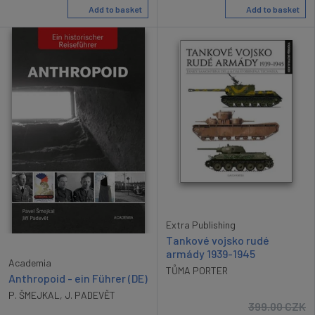
Add to basket
Add to basket
Extra Publishing
Tankové vojsko rudé
armády 1939-1945
Academia
TŮMA PORTER
Anthropoid - ein Führer (DE)
P. ŠMEJKAL
,
J. PADEVĚT
399.00
CZK