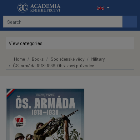
Skip to main content
View categories
Home
Books
Společenské vědy
Military
ČS. armáda 1918-1939. Obrazový průvodce