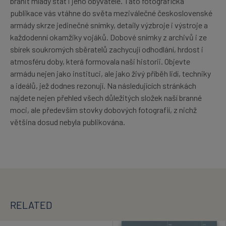
bránit mladý stát i jeho obyvatele. Tato fotografická
publikace vás vtáhne do světa meziválečné československé
armády skrze jedinečné snímky, detaily výzbroje i výstroje a
každodenní okamžiky vojáků. Dobové snímky z archivů i ze
sbírek soukromých sběratelů zachycují odhodlání, hrdost i
atmosféru doby, která formovala naši historii. Objevte
armádu nejen jako instituci, ale jako živý příběh lidí, techniky
a ideálů, jež dodnes rezonují. Na následujících stránkách
najdete nejen přehled všech důležitých složek naší branné
moci, ale především stovky dobových fotografií, z nichž
většina dosud nebyla publikována.
RELATED