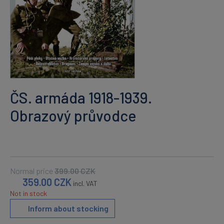
ČS. armáda 1918-1939.
Obrazový průvodce
Normal price
399.00
CZK
359.00
CZK
incl. VAT
Not in stock
Inform about stocking