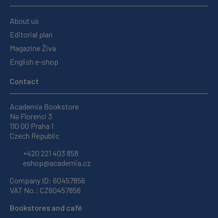
About us
Editorial plan
Magazine Živa
English e-shop
Contact
Academia Bookstore
Na Florenci 3
110 00 Praha 1
Czech Republic
+420 221 403 858
eshop@academia.cz
Company ID: 60457856
VAT No.: CZ60457856
Bookstores and café