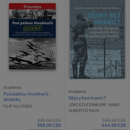
Academia
Academia
Pod palbou hloubkařů –
Dějiny bez hranic?
dodatky
JÖRG ECHTERNKAMP
,
HANS-
FILIP VOJTÁŠEK
HUBERTUS MACK
695.00
CZK
555.00
CZK
556.00
CZK
444.00
CZK