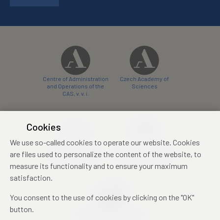
Centre of Administration
Czech Academy of
and Operations of the
Sciences
CAS, v. v. i.
Cookies
We use so-called cookies to operate our website. Cookies
Castle Hotel Liblice
Zámecký hotel Třešť
are files used to personalize the content of the website, to
conference centre
konferenční centrum
measure its functionality and to ensure your maximum
satisfaction.
You consent to the use of cookies by clicking on the "OK"
button.
Mezinárodní identifikační