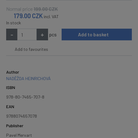
Normal price
199.00
CZK
179.00
CZK
incl. VAT
In stock
-
+
pcs
Add to basket
Add to favourites
Author
NADĚŽDA HEINRICHOVÁ
ISBN
978-80-7465-707-8
EAN
9788074657078
Publisher
Pavel Mervart