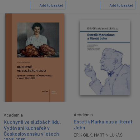
Add to basket
Add to basket
Academia
Academia
Estetik Markalous a literát
Kuchyně ve službách lidu.
John
Vydávání kuchařek v
Československu v letech
ERIK GILK
,
MARTIN LUKÁŠ
1945-1989