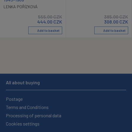
LENKA POŘÍZKOVÁ
555.00
CZK
385.00
CZK
444.00
CZK
308.00
CZK
Add to basket
Add to basket
All about buying
Postage
Terms and Conditions
Processing of personal data
Cookies settings