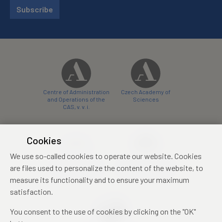
Subscribe
Centre of Administration
Czech Academy of
and Operations of the
Sciences
CAS, v. v. i.
Cookies
We use so-called cookies to operate our website. Cookies
Castle Hotel Liblice
Zámecký hotel Třešť
are files used to personalize the content of the website, to
conference centre
konferenční centrum
measure its functionality and to ensure your maximum
satisfaction.
You consent to the use of cookies by clicking on the "OK"