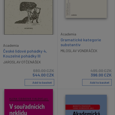
Academia
Gramatické kategorie
substantiv
Academia
České lidové pohádky 4,
MILOSLAV VONDRÁČEK
Kouzelné pohádky III
JAROSLAV OTČENÁŠEK
680.00
CZK
495.00
CZK
544.00
CZK
396.00
CZK
Add to basket
Add to basket