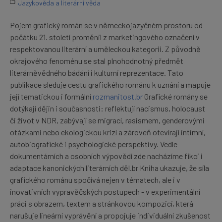
Jazykověda a literární věda
Pojem grafický román se v německojazyčném prostoru od
počátku 21. století proměnil z marketingového označení v
respektovanou literární a uměleckou kategorii. Z původně
okrajového fenoménu se stal plnohodnotný předmět
literárněvědného bádání i kulturní reprezentace. Tato
publikace sleduje cestu grafického románu k uznání a mapuje
její tematickou i formální
rozmanitost.br
Grafické romány se
dotýkají dějin i současnosti: reflektují nacismus, holocaust
či život v NDR, zabývají se migrací, rasismem, genderovými
otázkami nebo ekologickou krizí a zároveň otevírají intimní,
autobiografické i psychologické perspektivy. Vedle
dokumentárních a osobních výpovědí zde nacházíme fikci i
adaptace kanonických literárních děl.br Kniha ukazuje, že síla
grafického románu spočívá nejen v tématech, ale i v
inovativních vypravěčských postupech - v experimentální
práci s obrazem, textem a stránkovou kompozicí, která
narušuje lineární vyprávění a propojuje individuální zkušenost