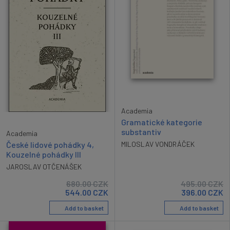
Academia
Gramatické kategorie
substantiv
Academia
České lidové pohádky 4,
MILOSLAV VONDRÁČEK
Kouzelné pohádky III
JAROSLAV OTČENÁŠEK
680.00
CZK
495.00
CZK
544.00
CZK
396.00
CZK
Add to basket
Add to basket