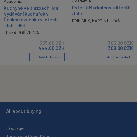
Academia
Academia
Estetik Markalous a literát
Kuchyně ve službách lidu.
John
Vydávání kuchařek v
Československu v letech
ERIK GILK
,
MARTIN LUKÁŠ
1945-1989
LENKA POŘÍZKOVÁ
555.00
CZK
385.00
CZK
444.00
CZK
308.00
CZK
Add to basket
Add to basket
All about buying
Postage
Terms and Conditions