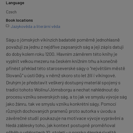
Language
Czech
Book locations
Jazykověda a literární věda
Ságu o jómských vikinzích badatelé poměrně jednohlasně
považují za jednu z nejdříve zapsaných ság a její zápis datují
do doby kolem roku 1200. Hlavním záměrem této knihy je
vyplnit velkou mezeru na českém knižním trhu a konečně
přinést překlad této staroseverské ságy o "největším městě
Slovanů" u ústí Odry, v němž skoro sto let žili i vikingové.
Druhým je představit veškerý dostupný materiál spojený s
tradicí tohoto Wolinu/Jómsborgu a nechat nahlédnout do
procesu vzniku severských ság, a to jak ve smyslu vývoje ság
jako žánru, tak ve smyslu vzniku konkrétní ságy. Pomocí
různých dochovaných pramenů proto autorka v úvodu a
závěrečné studii poukazuje na motivace vývoje vyprávění a
hledá záblesky toho, jak kontext postupně proměňoval
příběh o událostech 10. století - o norsko dánské rivalitě,