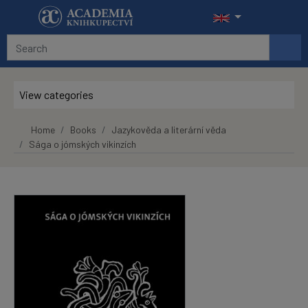
Skip to main content
View categories
Home
Books
Jazykověda a literární věda
Sága o jómských vikinzích