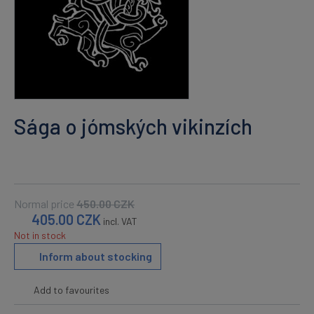
Sága o jómských vikinzích
Normal price
450.00
CZK
405.00
CZK
incl. VAT
Not in stock
Inform about stocking
Add to favourites