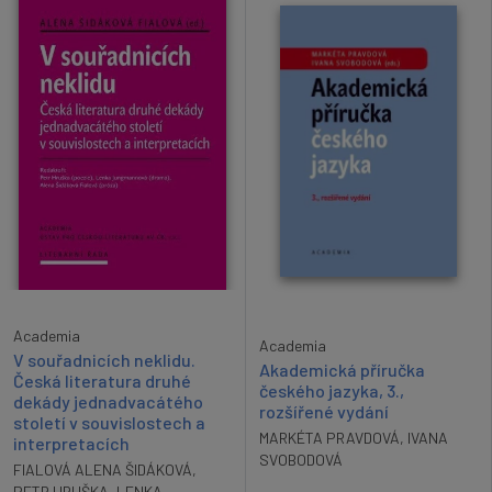
Academia
Academia
V souřadnicích neklidu.
Akademická příručka
Česká literatura druhé
českého jazyka, 3.,
dekády jednadvacátého
rozšířené vydání
století v souvislostech a
MARKÉTA PRAVDOVÁ
,
IVANA
interpretacích
SVOBODOVÁ
FIALOVÁ ALENA ŠIDÁKOVÁ
,
PETR HRUŠKA
,
LENKA