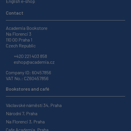
English e-shop
Contact
Academia Bookstore
Na Florenci 3
110 00 Praha 1
Czech Republic
+420 221 403 858
eshop@academia.cz
Company ID: 60457856
VAT No.: CZ60457856
Bookstores and café
Václavské náměstí 34, Praha
Národní 7, Praha
Na Florenci 3, Praha
Cafe Academia, Praha