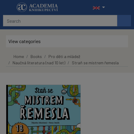
Skip to main content
View categories
Home
Books
Pro děti a mládež
Naučná literatura (nad 10 let)
Straň se mistrem řemesla