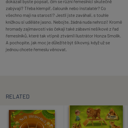
dokázali byste popsat, čím se různí řemeslníci skutečně
zabývají? Třeba klempíř, čalouník nebo instalatér? Co
všechno mají na starosti? Jestli jste zaváhali, s touhle
knížkou si uděláte jasno. Nebojte, žádná nuda nehrozí! Kromě
hromady zajímavostí vás čekají také zábavní nešikové z řad
řemeslníků, které tak vtipně ztvárnil ilustrátor Honza Smolík.
A pochopíte, jak moc je důležité být šikovný, když už se
jednou chcete řemeslu věnovat.
RELATED