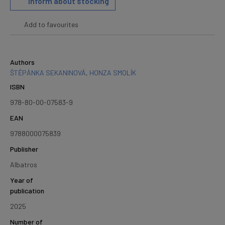
Inform about stocking
Add to favourites
Authors
ŠTĚPÁNKA SEKANINOVÁ
,
HONZA SMOLÍK
ISBN
978-80-00-07583-9
EAN
9788000075839
Publisher
Albatros
Year of
publication
2025
Number of