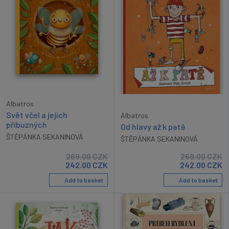
Albatros
Svět včel a jejich
Albatros
příbuzných
Od hlavy až k patě
ŠTĚPÁNKA SEKANINOVÁ
ŠTĚPÁNKA SEKANINOVÁ
269.00
CZK
269.00
CZK
242.00
CZK
242.00
CZK
Add to basket
Add to basket