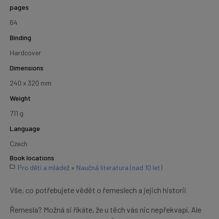
pages
64
Binding
Hardcover
Dimensions
240 x 320 mm
Weight
711 g
Language
Czech
Book locations
Pro děti a mládež
»
Naučná literatura (nad 10 let)
Vše, co potřebujete vědět o řemeslech a jejich historii
Řemesla? Možná si říkáte, že u těch vás nic nepřekvapí. Ale