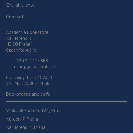
English e-shop
Contact
Academia Bookstore
Na Florenci 3
110 00 Praha 1
Czech Republic
+420 221 403 858
eshop@academia.cz
Company ID: 60457856
VAT No.: CZ60457856
Bookstores and café
Václavské náměstí 34, Praha
Národní 7, Praha
Na Florenci 3, Praha