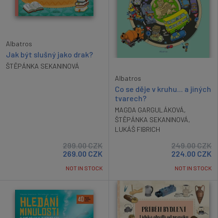
Albatros
Jak být slušný jako drak?
ŠTĚPÁNKA SEKANINOVÁ
Albatros
Co se děje v kruhu... a jiných
tvarech?
MAGDA GARGULÁKOVÁ
,
ŠTĚPÁNKA SEKANINOVÁ
,
LUKÁŠ FIBRICH
299.00
CZK
249.00
CZK
269.00
CZK
224.00
CZK
NOT IN STOCK
NOT IN STOCK