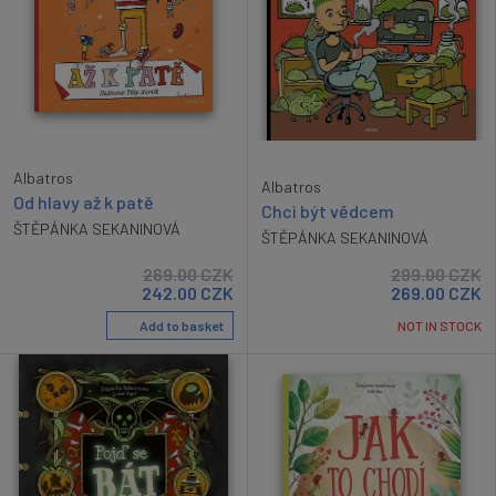
Albatros
Albatros
Od hlavy až k patě
Chci být vědcem
ŠTĚPÁNKA SEKANINOVÁ
ŠTĚPÁNKA SEKANINOVÁ
269.00
CZK
299.00
CZK
242.00
CZK
269.00
CZK
Add to basket
NOT IN STOCK