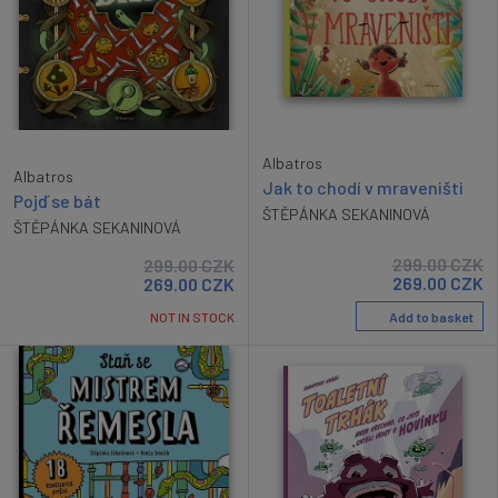
Albatros
Albatros
Jak to chodí v mraveništi
Pojď se bát
ŠTĚPÁNKA SEKANINOVÁ
ŠTĚPÁNKA SEKANINOVÁ
299.00
CZK
299.00
CZK
269.00
CZK
269.00
CZK
Add to basket
NOT IN STOCK