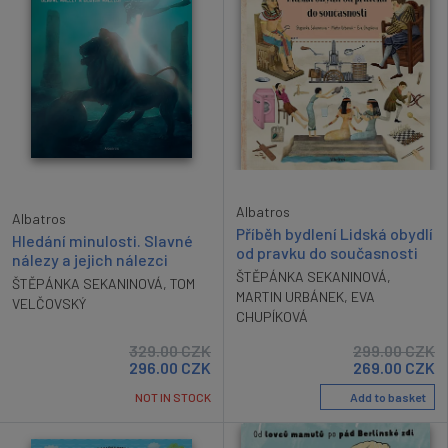
Albatros
Albatros
Příběh bydlení Lidská obydlí
Hledání minulosti. Slavné
od pravku do současnosti
nálezy a jejich nálezci
ŠTĚPÁNKA SEKANINOVÁ
,
ŠTĚPÁNKA SEKANINOVÁ
,
TOM
MARTIN URBÁNEK
,
EVA
VELČOVSKÝ
CHUPÍKOVÁ
299.00
CZK
329.00
CZK
269.00
CZK
296.00
CZK
Add to basket
NOT IN STOCK