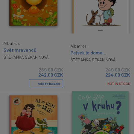
Albatros
Albatros
Svět mravenců
Pejsek je doma...
ŠTĚPÁNKA SEKANINOVÁ
ŠTĚPÁNKA SEKANINOVÁ
269.00
CZK
249.00
CZK
242.00
CZK
224.00
CZK
Add to basket
NOT IN STOCK