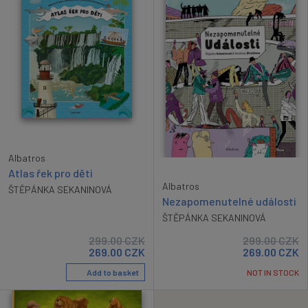
Albatros
Atlas řek pro děti
Albatros
ŠTĚPÁNKA SEKANINOVÁ
Nezapomenutelné události
ŠTĚPÁNKA SEKANINOVÁ
299.00
CZK
299.00
CZK
269.00
CZK
269.00
CZK
Add to basket
NOT IN STOCK