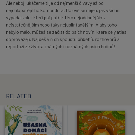
Ale neboj, ukážeme ti je od nejmenší čivavy až po
nejchlupatějšího komondora. Dozvíš se nejen, jak všichni
vypadají, ale i kteří psi patří k těm nejoddanějším,
nejstatečnějším nebo taky nejuslintanějším. A aby toho
nebylo málo, můžeš se začíst do psích novin, které celý atlas
doprovázejí. Najdeš v nich spoustu příběhů, rozhovorů a
reportáží ze života známých i neznámých psích hrdinů!
RELATED