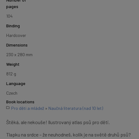
pages
104
Binding
Hardcover
Dimensions
230 x 280 mm
Weight
812 g
Language
Czech
Book locations
Pro děti a mládež
»
Naučná literatura (nad 10 let)
Štěká, ale nekouše! Ilustrovaný atlas psů pro děti.
Tlapku na srdce – že neuhodneš, kolik je na světě druhů psů?