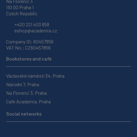
Na Florenci 3
110 00 Praha 1
Czech Republic
+420 221 403 858
eshop@academia.cz
Company ID: 60457856
VAT No.: CZ60457856
Bookstores and café
Václavské náměstí 34, Praha
Národní 7, Praha
Na Florenci 3, Praha
Cafe Academia, Praha
Social networks