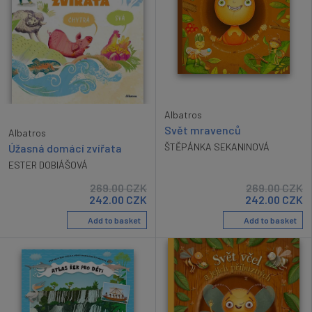
Albatros
Svět mravenců
Albatros
ŠTĚPÁNKA SEKANINOVÁ
Úžasná domácí zvířata
ESTER DOBIÁŠOVÁ
269.00
CZK
269.00
CZK
242.00
CZK
242.00
CZK
Add to basket
Add to basket