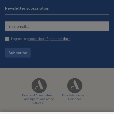
Newsletter subscription
I agree to
processing of personal data
Subscribe
Centre of Administration
Czech Academy of
and Operations of the
Sciences
CAS, v. v. i.