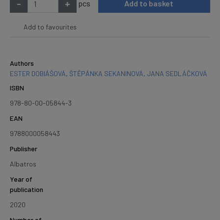
-
+
pcs
Add to basket
Add to favourites
Authors
ESTER DOBIÁŠOVÁ
,
ŠTĚPÁNKA SEKANINOVÁ
,
JANA SEDLÁČKOVÁ
ISBN
978-80-00-05844-3
EAN
9788000058443
Publisher
Albatros
Year of
publication
2020
Number of