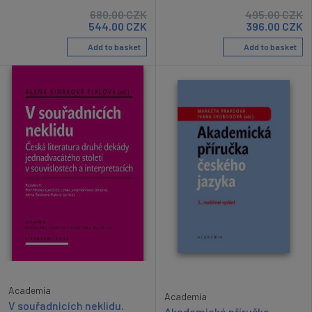
680.00
CZK
495.00
CZK
544.00
CZK
396.00
CZK
Add to basket
Add to basket
Academia
Academia
V souřadnicích neklidu.
Akademická příručka