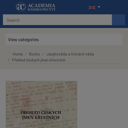
Skip to main content
View categories
Home
Books
Jazykověda a literární věda
Přehled českých jmen křestních