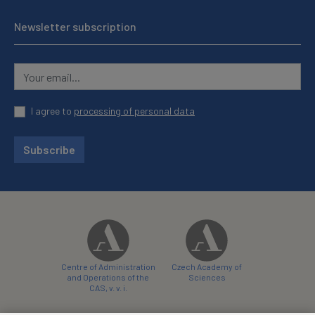
Newsletter subscription
I agree to
processing of personal data
Subscribe
Centre of Administration
Czech Academy of
and Operations of the
Sciences
CAS, v. v. i.