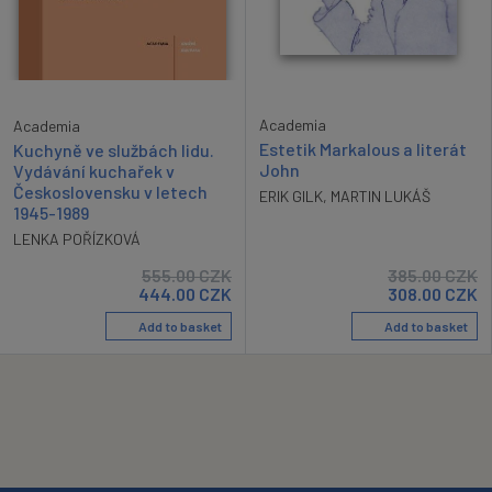
Academia
Academia
Estetik Markalous a literát
Kuchyně ve službách lidu.
John
Vydávání kuchařek v
Československu v letech
ERIK GILK
,
MARTIN LUKÁŠ
1945-1989
LENKA POŘÍZKOVÁ
555.00
CZK
385.00
CZK
444.00
CZK
308.00
CZK
Add to basket
Add to basket