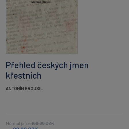
Přehled českých jmen
křestních
ANTONÍN BROUSIL
Normal price
100.00
CZK