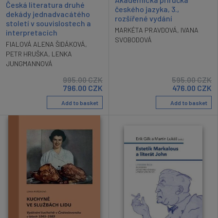
Česká literatura druhé
českého jazyka, 3.,
dekády jednadvacátého
rozšířené vydání
století v souvislostech a
MARKÉTA PRAVDOVÁ
,
IVANA
interpretacích
SVOBODOVÁ
FIALOVÁ ALENA ŠIDÁKOVÁ
,
PETR HRUŠKA
,
LENKA
JUNGMANNOVÁ
995.00
CZK
595.00
CZK
796.00
CZK
476.00
CZK
Add to basket
Add to basket