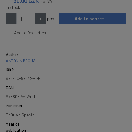
90.00
CZK
incl. VAT
In stock
-
+
pcs
Add to basket
Add to favourites
Author
ANTONÍN BROUSIL
ISBN
978-80-87542-49-1
EAN
9788087542491
Publisher
PhDr.Ivo Sperát
Year of
publication