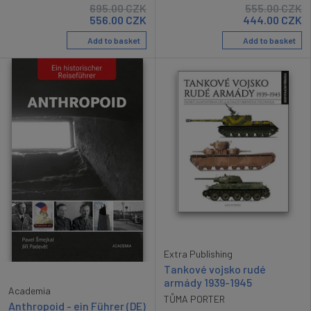
695.00
CZK
555.00
CZK
556.00
CZK
444.00
CZK
Add to basket
Add to basket
Extra Publishing
Tankové vojsko rudé
armády 1939-1945
Academia
TŮMA PORTER
Anthropoid - ein Führer (DE)