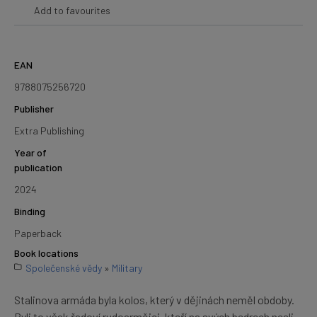
Add to favourites
EAN
9788075256720
Publisher
Extra Publishing
Year of
publication
2024
Binding
Paperback
Book locations
Společenské vědy
»
Military
Stalinova armáda byla kolos, který v dějinách neměl obdoby.
Byli to však řadoví rudoarmějci, kteří na svých bedrech nesli