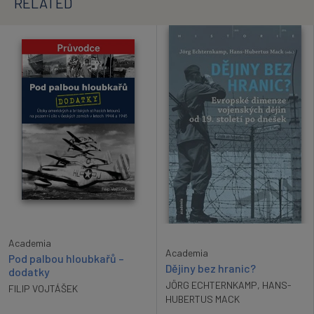
RELATED
Academia
Academia
Pod palbou hloubkařů –
Dějiny bez hranic?
dodatky
JÖRG ECHTERNKAMP
,
HANS-
FILIP VOJTÁŠEK
HUBERTUS MACK