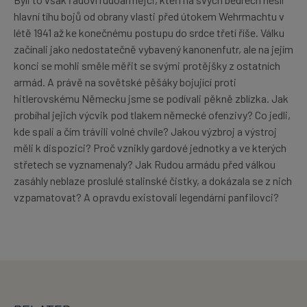
hlavní tíhu bojů od obrany vlasti před útokem Wehrmachtu v
létě 1941 až ke konečnému postupu do srdce třetí říše. Válku
začínali jako nedostatečně vybavený kanonenfutr, ale na jejím
konci se mohli směle měřit se svými protějšky z ostatních
armád. A právě na sovětské pěšáky bojující proti
hitlerovskému Německu jsme se podívali pěkně zblízka. Jak
probíhal jejich výcvik pod tlakem německé ofenzivy? Co jedli,
kde spali a čím trávili volné chvíle? Jakou výzbroj a výstroj
měli k dispozici? Proč vznikly gardové jednotky a ve kterých
střetech se vyznamenaly? Jak Rudou armádu před válkou
zasáhly neblaze proslulé stalinské čistky, a dokázala se z nich
vzpamatovat? A opravdu existovali legendární panfilovci?