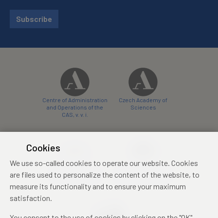
Subscribe
Centre of Administration
Czech Academy of
and Operations of the
Sciences
CAS, v. v. i.
Cookies
We use so-called cookies to operate our website. Cookies
Castle Hotel Liblice
Zámecký hotel Třešť
are files used to personalize the content of the website, to
conference centre
konferenční centrum
measure its functionality and to ensure your maximum
satisfaction.
You consent to the use of cookies by clicking on the "OK"