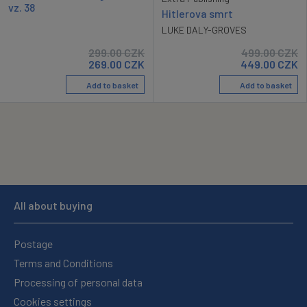
vz. 38
Hitlerova smrt
LUKE DALY-GROVES
299.00
CZK
499.00
CZK
269.00
CZK
449.00
CZK
Add to basket
Add to basket
All about buying
Postage
Terms and Conditions
Processing of personal data
Cookies settings