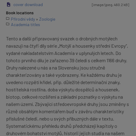
cover download
[image/jpeg, 460.2 kB]
Book locations
Přírodní vědy
»
Zoologie
Academia titles
Tento a další připravovaný svazek o drobných motýlech
navazují na čtyři díly série „Motýli a housenky střední Evropy“,
vydané nakladatelstvím Academia v uplynulých letech. Do
tohoto prvního dílu je zařazeno 39 čeledí s celkem 1166 druhy.
Druhy nalezené u nás a na Slovensku jsou stručně
charakterizovány a také vyobrazeny. Ke každému druhu je
uvedeno rozpětí křídel, příp. důležité determinační znaky,
hostitelská rostlina, doba výskytu dospělců a housenek,
biotop, celkové rozšíření a základní poznatky o výskytu na
našem území. Zbývající středoevropské druhy jsou zmíněny s
různě obsáhlým komentářem buď v závěru charakteristiky
příslušné čeledi, nebo u svých příbuzných dále v textu.
Systematickému přehledu druhů předcházejí kapitoly o
druhovém bohatství motýlů, historii jejich studia na našem