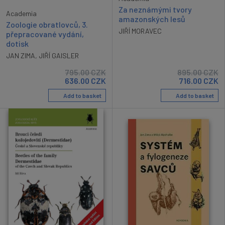
Za neznámými tvory
Academia
amazonských lesů
Zoologie obratlovců, 3.
JIŘÍ MORAVEC
přepracované vydání,
dotisk
JAN ZIMA
,
JIŘÍ GAISLER
795.00
CZK
895.00
CZK
636.00
CZK
716.00
CZK
Add to basket
Add to basket