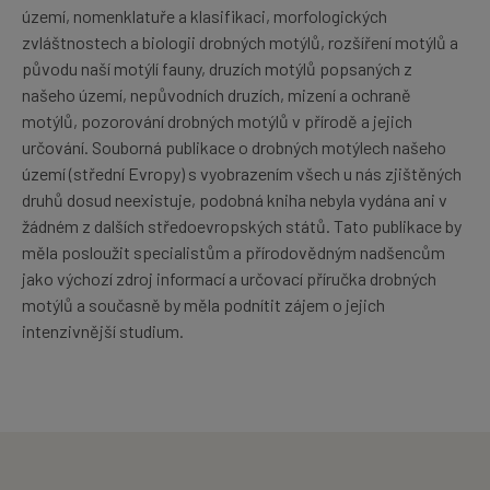
území, nomenklatuře a klasifikaci, morfologických
zvláštnostech a biologii drobných motýlů, rozšíření motýlů a
původu naší motýlí fauny, druzích motýlů popsaných z
našeho území, nepůvodních druzích, mizení a ochraně
motýlů, pozorování drobných motýlů v přírodě a jejich
určování. Souborná publikace o drobných motýlech našeho
území (střední Evropy) s vyobrazením všech u nás zjištěných
druhů dosud neexistuje, podobná kniha nebyla vydána ani v
žádném z dalších středoevropských států. Tato publikace by
měla posloužit specialistům a přírodovědným nadšencům
jako výchozí zdroj informací a určovací příručka drobných
motýlů a současně by měla podnítit zájem o jejich
intenzivnější studium.