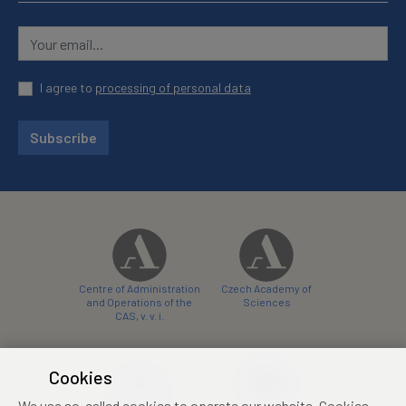
I agree to
processing of personal data
Subscribe
Centre of Administration
Czech Academy of
and Operations of the
Sciences
CAS, v. v. i.
Cookies
We use so-called cookies to operate our website. Cookies