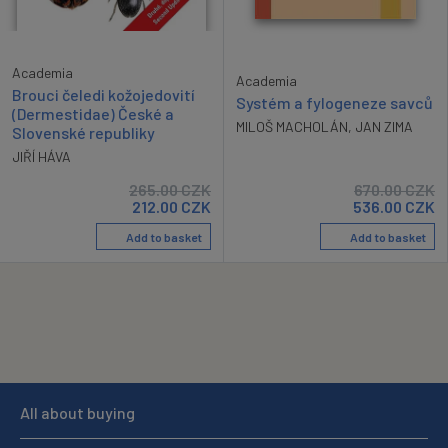
Academia
Academia
Brouci čeledi kožojedovití
Systém a fylogeneze savců
(Dermestidae) České a
MILOŠ MACHOLÁN
,
JAN ZIMA
Slovenské republiky
JIŘÍ HÁVA
265.00
CZK
670.00
CZK
212.00
CZK
536.00
CZK
Add to basket
Add to basket
All about buying