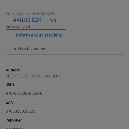
Normal price
550.00
CZK
440.00
CZK
incl. VAT
Disassembled
Inform about stocking
Add to favourites
Authors
ZDENĚK LAŠTŮVKA
,
JAN LIŠKA
ISBN
978-80-200-2852-5
EAN
9788020028525
Publisher
Academia