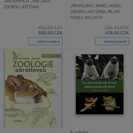
JAN ŠUMPICH
,
JAN LIŠKA
,
JIŘÍ KOLIBÁČ
,
KAREL HUDEC
,
ZDENĚK LAŠTŮVKA
ZDENĚK LAŠTŮVKA
,
MILAN
PEŇÁZ
,
KOLEKTIV
850.00
CZK
595.00
CZK
680.00
CZK
476.00
CZK
Add to basket
Add to basket
Academia