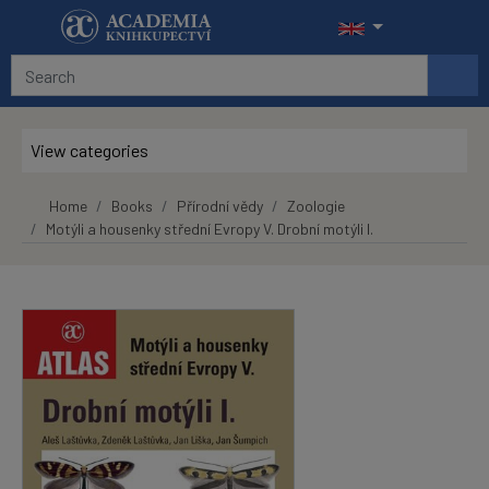
Skip to main content
View categories
Home
Books
Přírodní vědy
Zoologie
Motýli a housenky střední Evropy V. Drobní motýli I.