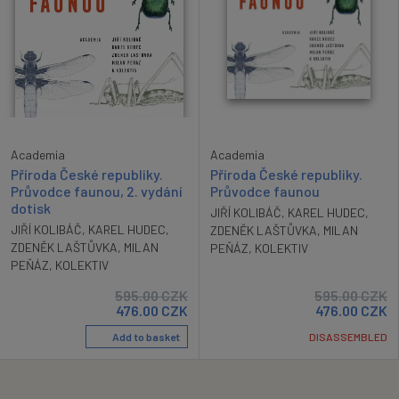
Academia
Academia
Příroda České republiky.
Příroda České republiky.
Průvodce faunou, 2. vydání
Průvodce faunou
dotisk
JIŘÍ KOLIBÁČ
,
KAREL HUDEC
,
JIŘÍ KOLIBÁČ
,
KAREL HUDEC
,
ZDENĚK LAŠTŮVKA
,
MILAN
ZDENĚK LAŠTŮVKA
,
MILAN
PEŇÁZ
,
KOLEKTIV
PEŇÁZ
,
KOLEKTIV
595.00
CZK
595.00
CZK
476.00
CZK
476.00
CZK
Add to basket
DISASSEMBLED