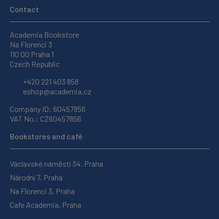
Contact
Academia Bookstore
Na Florenci 3
110 00 Praha 1
Czech Republic
+420 221 403 858
eshop@academia.cz
Company ID: 60457856
VAT No.: CZ60457856
Bookstores and café
Václavské náměstí 34, Praha
Národní 7, Praha
Na Florenci 3, Praha
Cafe Academia, Praha