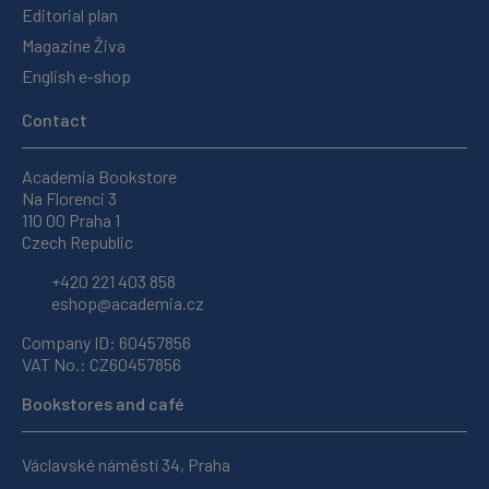
Editorial plan
Magazine Živa
English e-shop
Contact
Academia Bookstore
Na Florenci 3
110 00 Praha 1
Czech Republic
+420 221 403 858
eshop@academia.cz
Company ID: 60457856
VAT No.: CZ60457856
Bookstores and café
Václavské náměstí 34, Praha