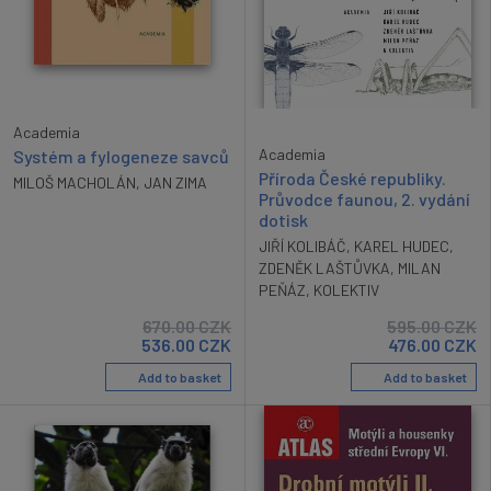
Academia
Academia
Systém a fylogeneze savců
Příroda České republiky.
MILOŠ MACHOLÁN
,
JAN ZIMA
Průvodce faunou, 2. vydání
dotisk
JIŘÍ KOLIBÁČ
,
KAREL HUDEC
,
ZDENĚK LAŠTŮVKA
,
MILAN
PEŇÁZ
,
KOLEKTIV
670.00
CZK
595.00
CZK
536.00
CZK
476.00
CZK
Add to basket
Add to basket