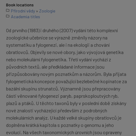
Book locations
Přírodní vědy
»
Zoologie
Academia titles
Od prvního (1983) i druhého (2007) vydání této komplexní
zoologické učebnice se výrazně změnily názory na
systematiku a fylogenezi, ale i na ekologii a chování
obratlovců. Objevily se nové obory, jako vývojová genetika
nebo molekulární fylogenetika. Třetí vydání vychází z
původních textů, ale předkládané informace jsou
přizpůsobovány novým poznatkům a názorům. Byla přijata
fylogenetická koncepce považující bezlebečné kopinatce za
bazální skupinu strunatců. Významně jsou přepracovány
části věnované fylogenezi paryb, paprskoploutvých ryb,
plazů a ptáků. U těchto taxonů byly v poslední době získány
nové znalosti vycházející především z podrobných
molekulárních analýz. U každé velké skupiny obratlovců je
doplněna krátká kapitola s poznatky o genomu a jeho
evoluci. Na všech taxonomických úrovních jsou opraveny