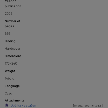
Year of
publication
2025
Number of
pages
696
Binding
Hardcover
Dimensions
170x240
Weight
1453 g
Language
Czech
Attachments
Obálka ke stažení
[image/jpeg, 454.0 kB]