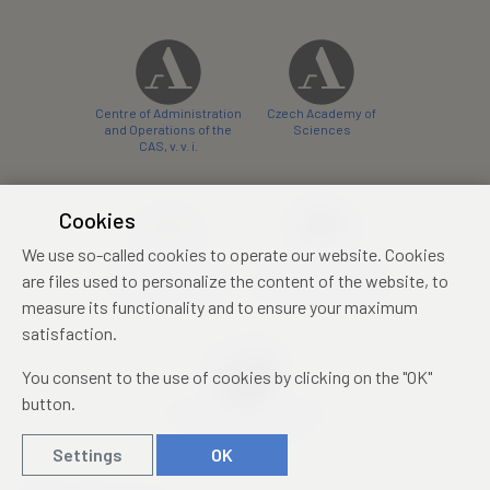
Centre of Administration
Czech Academy of
and Operations of the
Sciences
CAS, v. v. i.
Cookies
We use so-called cookies to operate our website. Cookies
Castle Hotel Liblice
Zámecký hotel Třešť
are files used to personalize the content of the website, to
conference centre
konferenční centrum
measure its functionality and to ensure your maximum
satisfaction.
You consent to the use of cookies by clicking on the "OK"
button.
Mezinárodní identifikační
průkaz studenta
Settings
OK