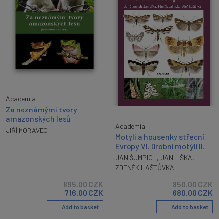
Academia
Za neznámými tvory
amazonských lesů
Academia
JIŘÍ MORAVEC
Motýli a housenky střední
Evropy VI. Drobní motýli II.
JAN ŠUMPICH
,
JAN LIŠKA
,
ZDENĚK LAŠTŮVKA
895.00
CZK
850.00
CZK
716.00
CZK
680.00
CZK
Add to basket
Add to basket