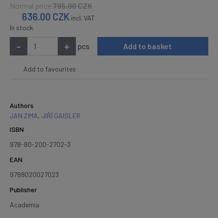
Normal price
795.00
CZK
636.00
CZK
incl. VAT
In stock
-
+
pcs
Add to basket
Add to favourites
Authors
JAN ZIMA
,
JIŘÍ GAISLER
ISBN
978-80-200-2702-3
EAN
9788020027023
Publisher
Academia