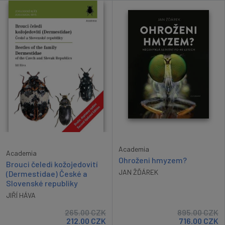
Academia
Academia
Ohroženi hmyzem?
Brouci čeledi kožojedovití
JAN ŽĎÁREK
(Dermestidae) České a
Slovenské republiky
JIŘÍ HÁVA
265.00
CZK
895.00
CZK
212.00
CZK
716.00
CZK