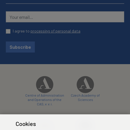
I agree to
processing of personal data
Subscribe
Centre of Administration
Czech Academy of
and Operations of the
Sciences
CAS, v. v. i.
Cookies