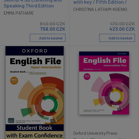
with key / Fifth Edition /
Speaking Third Edition
CHRISTINA LATHAM-KOENIG
EMMA PATHARE
840.00
CZK
470.00
CZK
756.00
CZK
423.00
CZK
Add to basket
Add to basket
Oxford University Press