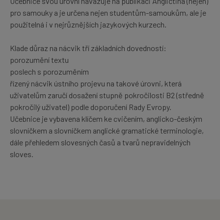
Učebnice svou úrovní navazuje na publikaci Angličtina (nejen)
pro samouky a je určena nejen studentům-samoukům, ale je
použitelná i v nejrůznějších jazykových kurzech.
Klade důraz na nácvik tří základních dovedností:
porozumění textu
poslech s porozuměním
řízený nácvik ústního projevu na takové úrovni, která
uživatelům zaručí dosažení stupně pokročilosti B2 (středně
pokročilý uživatel) podle doporučení Rady Evropy.
Učebnice je vybavena klíčem ke cvičením, anglicko-českým
slovníčkem a slovníčkem anglické gramatické terminologie,
dále přehledem slovesných časů a tvarů nepravidelných
sloves.