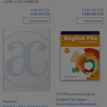
LUDMILA KOLLMANNOVÁ
499.00
CZK
1,880.00
CZK
449.00
CZK
1,692.00
CZK
Add to basket
Add to basket
OXFORD (papírenské zboží)
English File Upper-
Macmillan
Intermediate Workbook
Skillful 4 SB Listening and