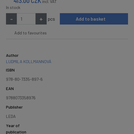
413.00
CZK
incl. VAT
In stock
-
+
pcs
Add to basket
Add to favourites
Author
LUDMILA KOLLMANNOVÁ
ISBN
978-80-7335-897-6
EAN
9788073358976
Publisher
LEDA
Year of
publication