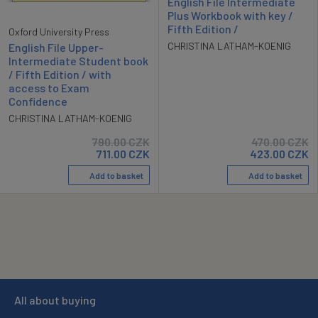
English File Intermediate
Plus Workbook with key /
Fifth Edition /
Oxford University Press
CHRISTINA LATHAM-KOENIG
English File Upper-
Intermediate Student book
/ Fifth Edition / with
access to Exam
Confidence
CHRISTINA LATHAM-KOENIG
790.00
CZK
470.00
CZK
711.00
CZK
423.00
CZK
Add to basket
Add to basket
All about buying