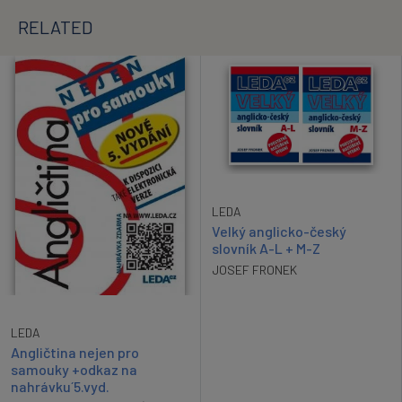
RELATED
LEDA
Velký anglicko-český
slovník A-L + M-Z
JOSEF FRONEK
LEDA
Angličtina nejen pro
samouky +odkaz na
nahrávku´5.vyd.