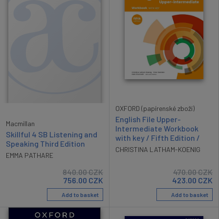
OXFORD (papírenské zboží)
English File Upper-
Macmillan
Intermediate Workbook
Skillful 4 SB Listening and
with key / Fifth Edition /
Speaking Third Edition
CHRISTINA LATHAM-KOENIG
EMMA PATHARE
840.00
CZK
470.00
CZK
756.00
CZK
423.00
CZK
Add to basket
Add to basket