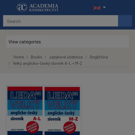
Skip to main content
View categories
Home
Books
Jazykové učebnice
Angličtina
Velký anglicko-český slovník A-L + M-Z