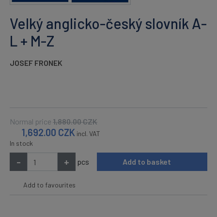
Velký anglicko-český slovník A-
L + M-Z
JOSEF FRONEK
Normal price
1,880.00
CZK
1,692.00
CZK
incl. VAT
In stock
-
+
pcs
Add to basket
Add to favourites