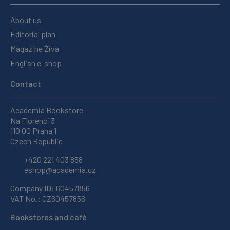
About us
Editorial plan
Magazine Živa
English e-shop
Contact
Academia Bookstore
Na Florenci 3
110 00 Praha 1
Czech Republic
+420 221 403 858
eshop@academia.cz
Company ID: 60457856
VAT No.: CZ60457856
Bookstores and café