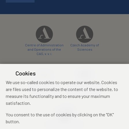
Centre of Administration
Czech Academy of
and Operations of the
Sciences
CAS, v. v. i.
Cookies
We use so-called cookies to operate our website. Cookies
Castle Hotel Liblice
Zámecký hotel Třešť
are files used to personalize the content of the website, to
conference centre
konferenční centrum
measure its functionality and to ensure your maximum
satisfaction.
You consent to the use of cookies by clicking on the "OK"
button.
Mezinárodní identifikační
průkaz studenta