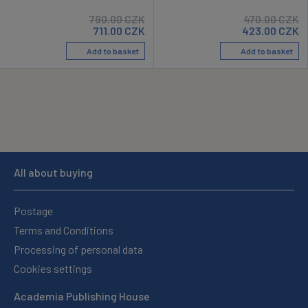
790.00
CZK
470.00
CZK
711.00
CZK
423.00
CZK
Add to basket
Add to basket
All about buying
Postage
Terms and Conditions
Processing of personal data
Cookies settings
Academia Publishing House