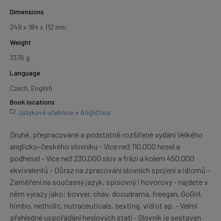
Dimensions
249 x 184 x 112 mm
Weight
3376 g
Language
Czech, English
Book locations
Jazykové učebnice
»
Angličtina
Druhé, přepracované a podstatně rozšířené vydání Velkého
anglicko–českého slovníku - Více než 110.000 hesel a
podhesel - Více než 230.000 slov a frází a kolem 450.000
ekvivalentů - Důraz na zpracování slovních spojení a idiomů -
Zaměření na současný jazyk, spisovný i hovorový - najdete v
něm výrazy jako: bovver, chav, docudrama, freegan, GoGirl,
himbo, netholic, nutraceuticals, sexting, vidiot ap. - Velmi
přehledné uspořádání heslových statí - Slovník je sestaven