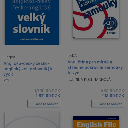
LEDA
Lingea
Angličtina pro mírně a
Anglicko-český česko-
středně pokročilé samouky,
anglický velký slovník (4.
4. vyd.
vyd.)
LUDMILA KOLLMANNOVÁ
KOL.
1,790.00
CZK
459.00
CZK
1,611.00
CZK
413.00
CZK
Add to basket
Add to basket