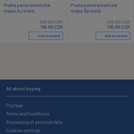
Praha panoramatická
Praha panoramatická
mapa AJ malá
mapa Šp malá
129.00
CZK
129.00
CZK
116.00
CZK
116.00
CZK
Add to basket
Add to basket
All about buying
Postage
Terms and Conditions
Processing of personal data
Cookies settings