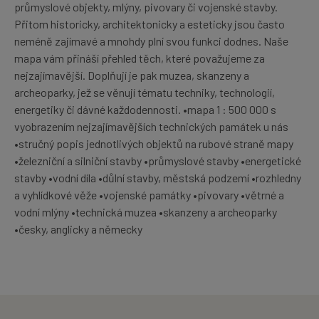
průmyslové objekty, mlýny, pivovary či vojenské stavby.
Přitom historicky, architektonicky a esteticky jsou často
neméně zajímavé a mnohdy plní svou funkci dodnes. Naše
mapa vám přináší přehled těch, které považujeme za
nejzajímavější. Doplňují je pak muzea, skanzeny a
archeoparky, jež se věnují tématu techniky, technologií,
energetiky či dávné každodennosti. •mapa 1 : 500 000 s
vyobrazením nejzajímavějších technických památek u nás
•stručný popis jednotlivých objektů na rubové straně mapy
•železniční a silniční stavby •průmyslové stavby •energetické
stavby •vodní díla •důlní stavby, městská podzemí •rozhledny
a vyhlídkové věže •vojenské památky •pivovary •větrné a
vodní mlýny •technická muzea •skanzeny a archeoparky
•česky, anglicky a německy