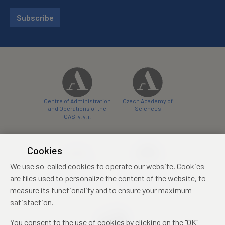
Subscribe
Centre of Administration
Czech Academy of
and Operations of the
Sciences
CAS, v. v. i.
Cookies
We use so-called cookies to operate our website. Cookies
Castle Hotel Liblice
Zámecký hotel Třešť
are files used to personalize the content of the website, to
conference centre
konferenční centrum
measure its functionality and to ensure your maximum
satisfaction.
You consent to the use of cookies by clicking on the "OK"