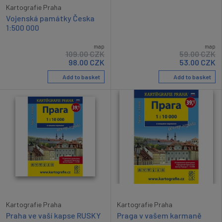
Kartografie Praha
Vojenská památky Česka
1:500 000
map
map
109.00
CZK
59.00
CZK
98.00
CZK
53.00
CZK
Add to basket
Add to basket
Kartografie Praha
Kartografie Praha
Praha ve vaší kapse RUSKY
Praga v vašem karmaně