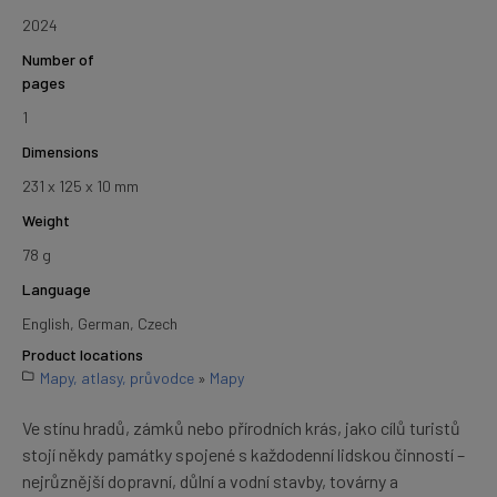
2024
Number of
pages
1
Dimensions
231 x 125 x 10 mm
Weight
78 g
Language
English, German, Czech
Product locations
Mapy, atlasy, průvodce
»
Mapy
Ve stínu hradů, zámků nebo přírodních krás, jako cílů turistů
stojí někdy památky spojené s každodenní lidskou činností –
nejrůznější dopravní, důlní a vodní stavby, továrny a