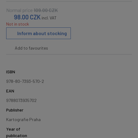
Normal price
109.00
CZK
98.00
CZK
incl. VAT
Not in stock
Inform about stocking
Add to favourites
ISBN
978-80-7393-570-2
EAN
9788073935702
Publisher
Kartografie Praha
Year of
publication