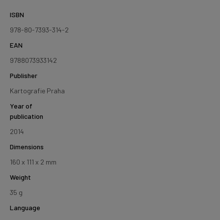
ISBN
978-80-7393-314-2
EAN
9788073933142
Publisher
Kartografie Praha
Year of
publication
2014
Dimensions
160 x 111 x 2 mm
Weight
35 g
Language