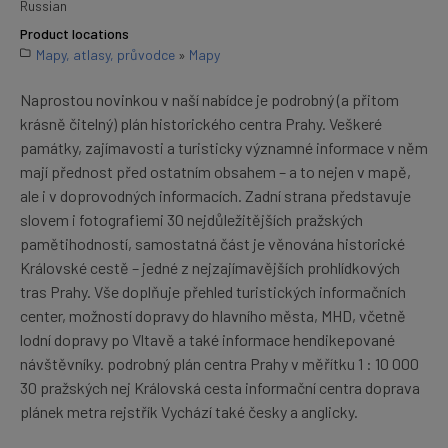
Russian
Product locations
Mapy, atlasy, průvodce
»
Mapy
Naprostou novinkou v naší nabídce je podrobný (a přitom
krásně čitelný) plán historického centra Prahy. Veškeré
památky, zajímavosti a turisticky významné informace v něm
mají přednost před ostatním obsahem – a to nejen v mapě,
ale i v doprovodných informacích. Zadní strana představuje
slovem i fotografiemi 30 nejdůležitějších pražských
pamětihodností, samostatná část je věnována historické
Královské cestě – jedné z nejzajímavějších prohlídkových
tras Prahy. Vše doplňuje přehled turistických informačních
center, možností dopravy do hlavního města, MHD, včetně
lodní dopravy po Vltavě a také informace hendikepované
návštěvníky. podrobný plán centra Prahy v měřítku 1 : 10 000
30 pražských nej Královská cesta informační centra doprava
plánek metra rejstřík Vychází také česky a anglicky.