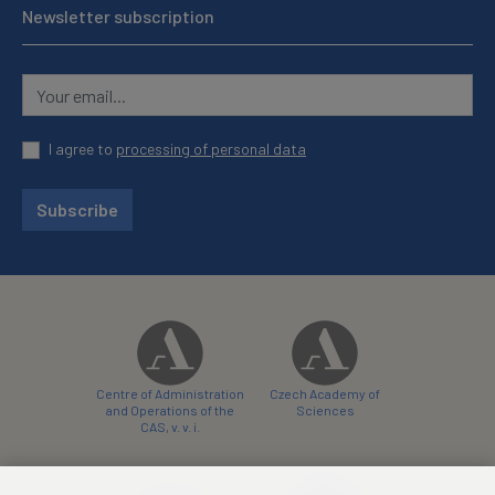
Newsletter subscription
I agree to
processing of personal data
Subscribe
Centre of Administration
Czech Academy of
and Operations of the
Sciences
CAS, v. v. i.