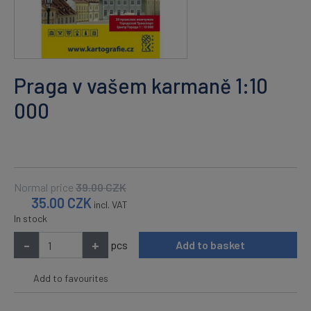
Praga v vašem karmaně 1:10
000
Normal price
39.00
CZK
35.00
CZK
incl. VAT
In stock
-
+
pcs
Add to basket
Add to favourites