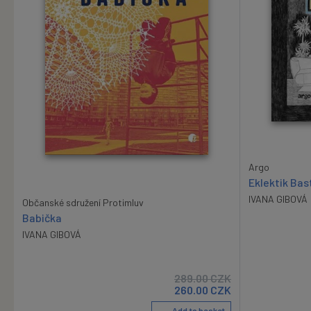
Argo
Eklektik Bas
IVANA GIBOVÁ
Občanské sdružení Protimluv
Babička
IVANA GIBOVÁ
289.00
CZK
260.00
CZK
Add to basket