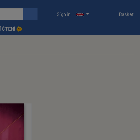
Sign in
Basket
Í ČTENÍ 🌞