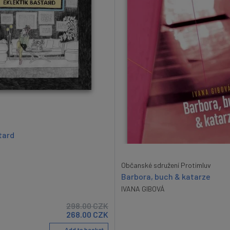
tard
Občanské sdružení Protimluv
Barbora, buch & katarze
IVANA GIBOVÁ
298.00
CZK
268.00
CZK
Add to basket