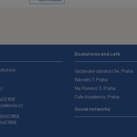
Bookstores and café
okstore
Václavské náměstí 34, Praha
Národní 7, Praha
ic
Na Florenci 3, Praha
Cafe Academia, Praha
403 858
ademia.cz
Social networks
 60457856
60457856