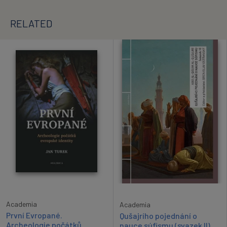
RELATED
Academia
Academia
První Evropané.
Qušajrího pojednání o
Archeologie počátků
nauce súfismu (svazek II)