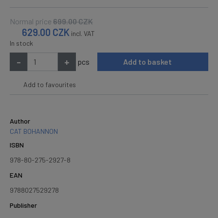
Normal price
699.00
CZK
629.00
CZK
incl. VAT
In stock
-
+
pcs
Add to basket
Add to favourites
Author
CAT BOHANNON
ISBN
978-80-275-2927-8
EAN
9788027529278
Publisher