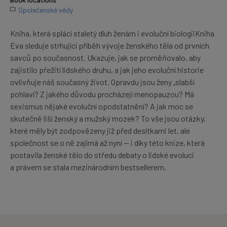
Společenské vědy
Kniha, která splácí staletý dluh ženám i evoluční biologiiKniha
Eva sleduje strhující příběh vývoje ženského těla od prvních
savců po současnost. Ukazuje, jak se proměňovalo, aby
zajistilo přežití lidského druhu, a jak jeho evoluční historie
ovlivňuje náš současný život. Opravdu jsou ženy „slabší
pohlaví? Z jakého důvodu procházejí menopauzou? Má
sexismus nějaké evoluční opodstatnění? A jak moc se
skutečně liší ženský a mužský mozek? To vše jsou otázky,
které měly být zodpovězeny již před desítkami let, ale
společnost se o ně zajímá až nyní — i díky této knize, která
postavila ženské tělo do středu debaty o lidské evoluci
a právem se stala mezinárodním bestsellerem.