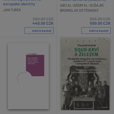
evropské identity
ABÚ AL-QÁSIM AL-QUŠAJRÍ
,
JAN TUREK
BRONISLAV OSTŘANSKÝ
550.00
CZK
625.00
CZK
440.00
CZK
500.00
CZK
Add to basket
Add to basket