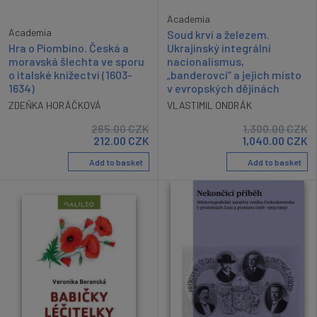
Academia
Academia
Soud krví a železem.
Hra o Piombino. Česká a
Ukrajinský integrální
moravská šlechta ve sporu
nacionalismus,
o italské knížectví (1603-
„banderovci“ a jejich místo
1634)
v evropských dějinách
ZDEŇKA HORÁČKOVÁ
VLASTIMIL ONDRÁK
265.00
CZK
1,300.00
CZK
212.00
CZK
1,040.00
CZK
Add to basket
Add to basket