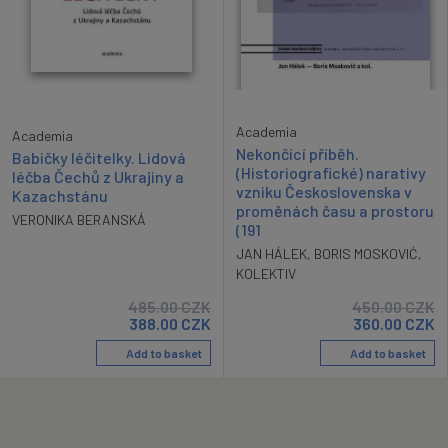
Academia
Academia
Nekončící příběh.
Babičky léčitelky. Lidová
(Historiografické) narativy
léčba Čechů z Ukrajiny a
vzniku Československa v
Kazachstánu
proměnách času a prostoru
VERONIKA BERANSKÁ
(191
JAN HÁLEK
,
BORIS MOSKOVIĆ
,
KOLEKTIV
485.00
CZK
450.00
CZK
388.00
CZK
360.00
CZK
Add to basket
Add to basket