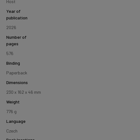
Host
Year of
publication
2026
Number of
pages
576
Binding
Paperback
Dimensions
230 x 162 x 46 mm
Weight
776 g
Language
Czech
Book locations