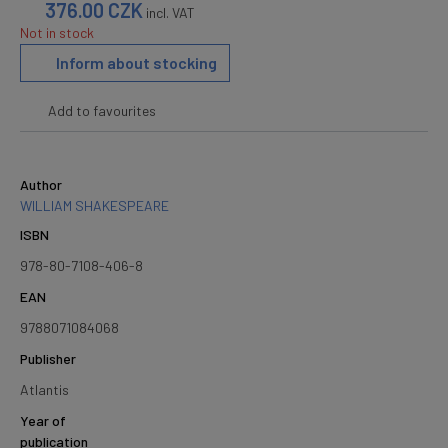
376.00
CZK
incl. VAT
Not in stock
Inform about stocking
Add to favourites
Author
WILLIAM SHAKESPEARE
ISBN
978-80-7108-406-8
EAN
9788071084068
Publisher
Atlantis
Year of
publication