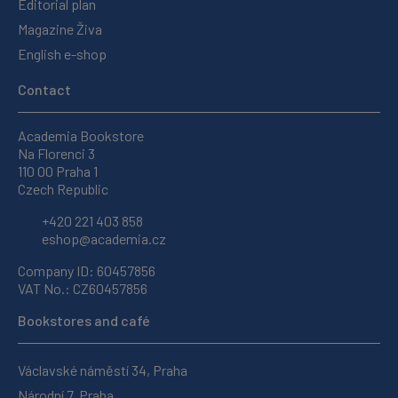
Editorial plan
Magazine Živa
English e-shop
Contact
Academia Bookstore
Na Florenci 3
110 00 Praha 1
Czech Republic
+420 221 403 858
eshop@academia.cz
Company ID: 60457856
VAT No.: CZ60457856
Bookstores and café
Václavské náměstí 34, Praha
Národní 7, Praha