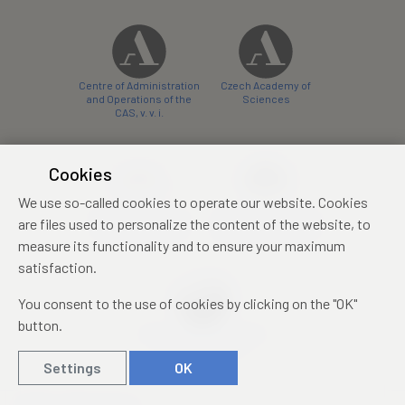
Centre of Administration
Czech Academy of
and Operations of the
Sciences
CAS, v. v. i.
Cookies
We use so-called cookies to operate our website. Cookies
Castle Hotel Liblice
Zámecký hotel Třešť
are files used to personalize the content of the website, to
conference centre
konferenční centrum
measure its functionality and to ensure your maximum
satisfaction.
You consent to the use of cookies by clicking on the "OK"
button.
Mezinárodní identifikační
průkaz studenta
Settings
OK