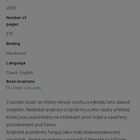
2026
Number of
pages
372
Binding
Hardcover
Language
Czech, English
Book locations
Umění
»
Divadlo
V úvodní studii se Hilský věnuje vzniku a výkladu této slavné
tragédie. Následují anglický originál hry a jeho český překlad,
které jsou uspořádány na stránkách proti sobě a opatřeny
poznámkami pod čarou.
Anglické poznámky fungují jako malý shakespearovský
slovníček, české poznámky upozorňují čtenáře na klíčové