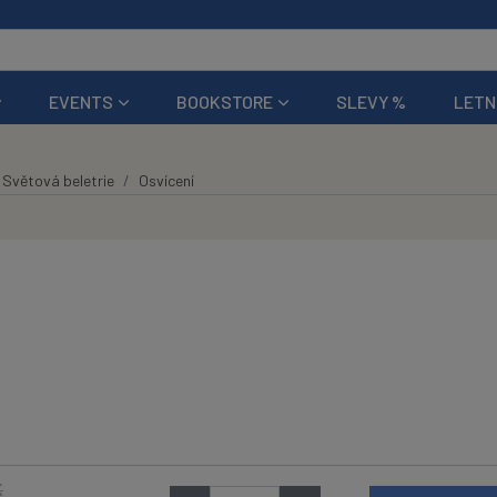
EVENTS
BOOKSTORE
SLEVY %
LETN
Světová beletrie
Osvícení
K