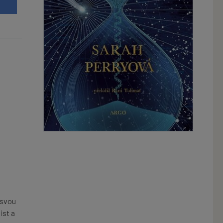
t
 svou
ist a