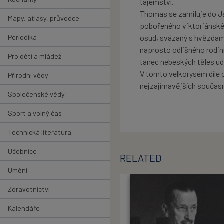
tajemství.
Thomas se zamiluje do Ja
Mapy, atlasy, průvodce
pobořeného viktoriánskéh
Periodika
osud, svázaný s hvězdam
naprosto odlišného rodin
Pro děti a mládež
tanec nebeských těles ud
V tomto velkorysém díle o 
Přírodní vědy
nejzajímavějších současn
Společenské vědy
Sport a volný čas
Technická literatura
Učebnice
RELATED
Umění
Zdravotnictví
Kalendáře