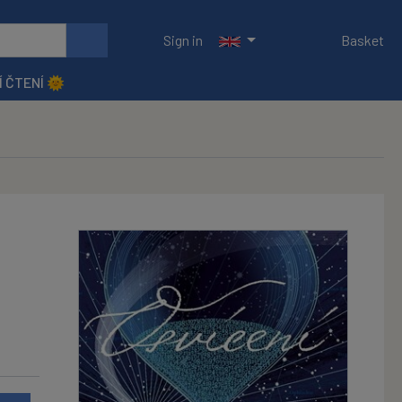
Sign in
Basket
Í ČTENÍ 🌞