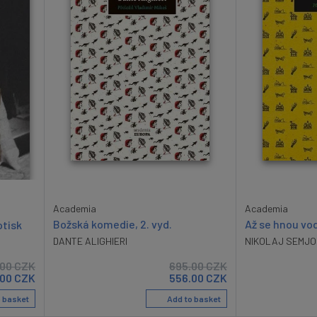
Academia
Academia
Božská komedie, 2. vyd.
Až se hnou vo
otisk
DANTE ALIGHIERI
NIKOLAJ SEMJO
.00
CZK
695.00
CZK
.00
CZK
556.00
CZK
 basket
Add to basket