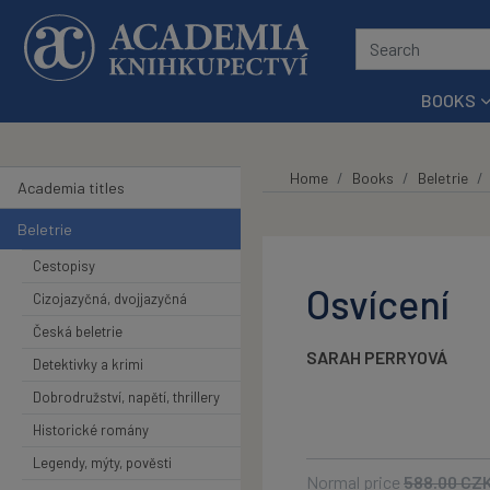
Skip to main content
BOOKS
Home
Books
Beletrie
Academia titles
Beletrie
Cestopisy
Osvícení
Cizojazyčná, dvojjazyčná
Česká beletrie
SARAH PERRYOVÁ
Detektivky a krimi
Dobrodružství, napětí, thrillery
Historické romány
Legendy, mýty, pověsti
Normal price
588.00
CZ