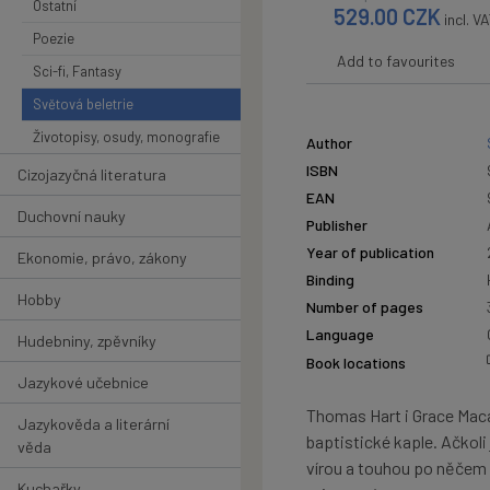
Ostatní
529.00
CZK
incl. V
Poezie
Add to favourites
Sci-fi, Fantasy
Světová beletrie
Životopisy, osudy, monografie
Author
ISBN
Cizojazyčná literatura
EAN
Duchovní nauky
Publisher
Year of publication
Ekonomie, právo, zákony
Binding
Hobby
Number of pages
Language
Hudebniny, zpěvníky
Book locations
Jazykové učebnice
Thomas Hart i Grace Macau
Jazykověda a literární
baptistické kaple. Ačkoli
věda
vírou a touhou po něčem ví
Kuchařky