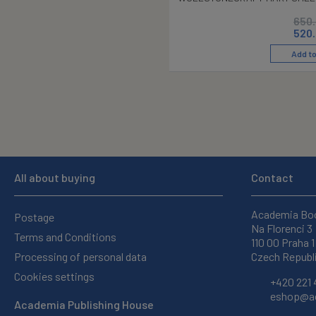
650
520
Add to
All about buying
Contact
Academia Bo
Postage
Na Florenci 3
Terms and Conditions
110 00 Praha 1
Processing of personal data
Czech Republ
Cookies settings
+420 221 
eshop@ac
Academia Publishing House