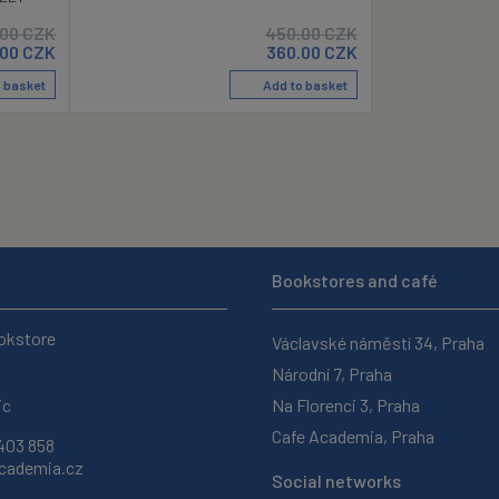
.00
CZK
450.00
CZK
.00
CZK
360.00
CZK
 basket
Add to basket
Bookstores and café
okstore
Václavské náměstí 34, Praha
Národní 7, Praha
ic
Na Florenci 3, Praha
Cafe Academia, Praha
403 858
ademia.cz
Social networks