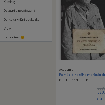
Komiksy
Ostatní a nezařazené
Dárková knižní poukázka
Slevy
Letní čtení 🌞
Academia
Paměti finského maršála d
C. G. E. MANNERHEIM
650
520
Add to