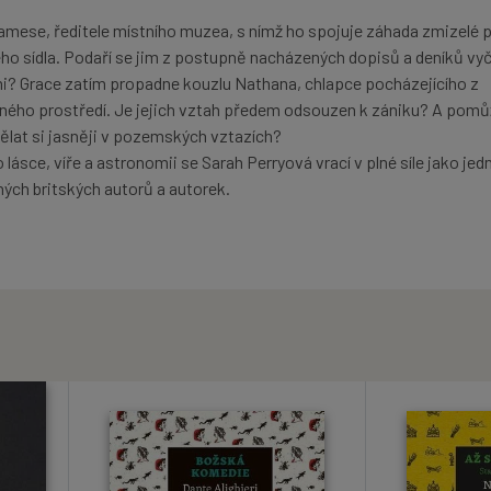
mese, ředitele místního muzea, s nímž ho spojuje záhada zmizelé p
o sídla. Podaří se jim z postupně nacházených dopisů a deníků vyčís
i? Grace zatím propadne kouzlu Nathana, chlapce pocházejícího z
ného prostředí. Je jejich vztah předem odsouzen k zániku? A pomů
ělat si jasněji v pozemských vztazích?
lásce, víře a astronomii se Sarah Perryová vrací v plné síle jako jed
ých britských autorů a autorek.