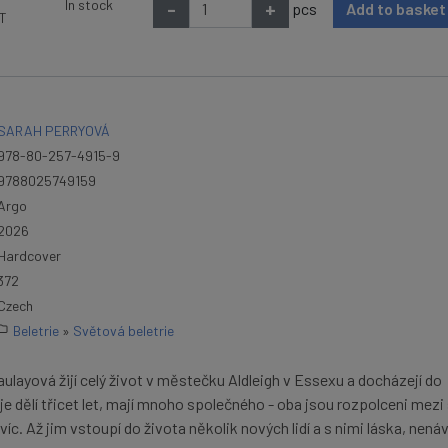
In stock
-
+
pcs
Add to baske
AT
SARAH PERRYOVÁ
978-80-257-4915-9
9788025749159
Argo
2026
Hardcover
372
Czech
Beletrie
»
Světová beletrie
layová žijí celý život v městečku Aldleigh v Essexu a docházejí do
 je dělí třicet let, mají mnoho společného - oba jsou rozpolceni mezi
c. Až jim vstoupí do života několik nových lidí a s nimi láska, nenáv