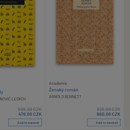
Academia
Ženský román
dy
ARNOLD BENNETT
NOVIČ LESKOV
595.00
CZK
825.00
CZK
476.00
CZK
660.00
CZK
Add to basket
Add to basket