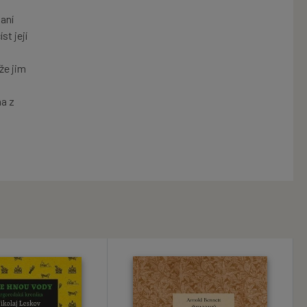
aní
t její
že jim
na z