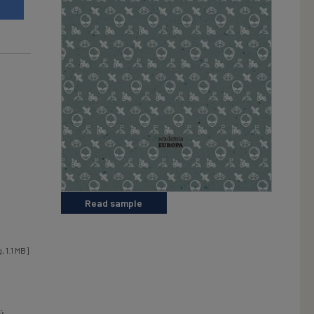
t
Read sample
 1.1 MB]
ý