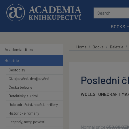
Skip to main content
BOOKS
Home
Books
Beletrie
Academia titles
Beletrie
Cestopisy
Poslední č
Cizojazyčná, dvojjazyčná
Česká beletrie
WOLLSTONECRAFT MAR
Detektivky a krimi
Dobrodružství, napětí, thrillery
Historické romány
Legendy, mýty, pověsti
Normal price
650.00
CZ