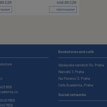
.00
CZK
440.00
CZK
 basket
Add to basket
Bookstores and café
okstore
Václavské náměstí 34, Praha
Národní 7, Praha
ic
Na Florenci 3, Praha
Cafe Academia, Praha
403 858
ademia.cz
Social networks
 60457856
60457856