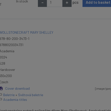
In stock
-
+
pcs
Add to baske
AT
WOLLSTONECRAFT MARY SHELLEY
978-80-200-3473-1
9788020034731
Academia
2024
528
Hardcover
130x200
Czech
Cover download
[image/jpeg,
Beletrie
»
Světová beletrie
Academia titles
 Frankensteina patrně nejlepším dílem Mary Shelleyové. Apokalyptick