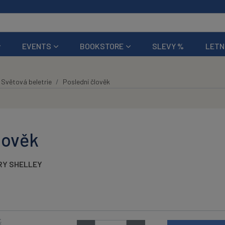
EVENTS
BOOKSTORE
SLEVY %
LETN
Světová beletrie
Poslední člověk
lověk
Y SHELLEY
K