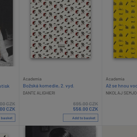
Academia
Academia
Božská komedie, 2. vyd.
Až se hnou vo
otisk
DANTE ALIGHIERI
NIKOLAJ SEMJO
.00
CZK
695.00
CZK
.00
CZK
556.00
CZK
 basket
Add to basket