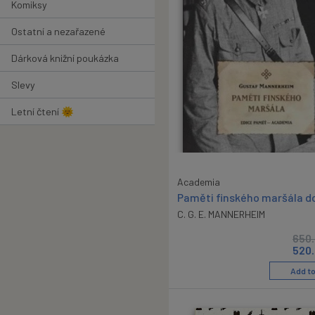
Komiksy
Ostatní a nezařazené
Dárková knižní poukázka
Slevy
Letní čtení 🌞
Academia
Paměti finského maršála d
C. G. E. MANNERHEIM
650
520
Add to