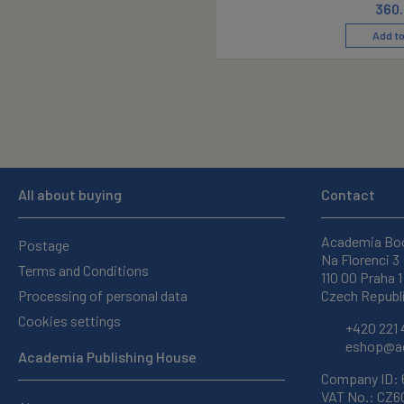
360
Add to
All about buying
Contact
Academia Bo
Postage
Na Florenci 3
Terms and Conditions
110 00 Praha 1
Processing of personal data
Czech Republ
Cookies settings
+420 221 
eshop@ac
Academia Publishing House
Company ID:
VAT No.: CZ