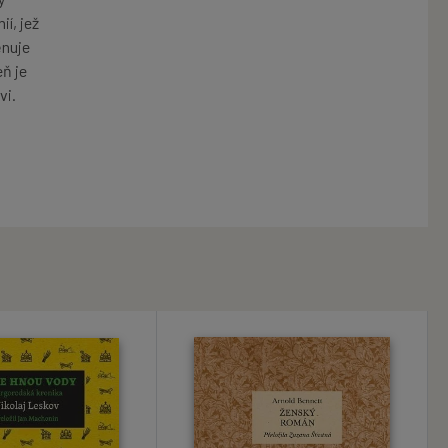
í, jež
ěnuje
ň je
vi.