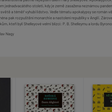
m jednadvacátého století, kdy je země zasažena neznámou pandemi
ém světě a téměř vyhubí lidstvo. Vedle tématu apokalypsy se román v
éna pak rozpuštění monarchie a nastolení republiky v Anglii. Zárove
m, kteří byli Shelleyové velmi blízcí: P. B. Shelleymu a lordu Byrono
slav Nagy