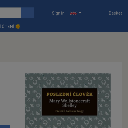
Sign in
Basket
Í ČTENÍ 🌞