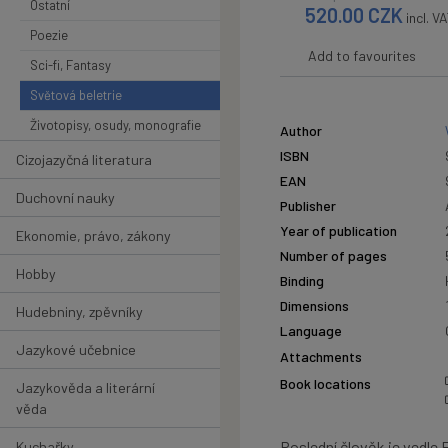
Ostatní
520.00
CZK
incl. V
Poezie
Add to favourites
Sci-fi, Fantasy
Světová beletrie
Životopisy, osudy, monografie
Author
ISBN
Cizojazyčná literatura
EAN
Duchovní nauky
Publisher
Year of publication
Ekonomie, právo, zákony
Number of pages
Hobby
Binding
Dimensions
Hudebniny, zpěvníky
Language
Jazykové učebnice
Attachments
Book locations
Jazykověda a literární
věda
Poslední člověk je vedle
Kuchařky