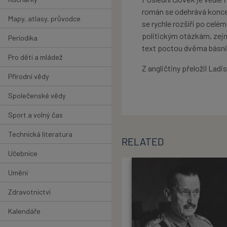
román se odehrává konce
Mapy, atlasy, průvodce
se rychle rozšíří po cel
politickým otázkám, zejm
Periodika
text poctou dvěma básníků
Pro děti a mládež
Z angličtiny přeložil Ladi
Přírodní vědy
Společenské vědy
Sport a volný čas
Technická literatura
RELATED
Učebnice
Umění
Zdravotnictví
Kalendáře