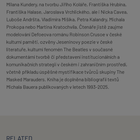
Milana Kundery, na tvorbu Jiřího Koláře, Františka Hrubína,
Františka Halase, Jaroslava Vrchlického, ale i Nicka Cavea,
Luboše Andršta, Vladimíra Mišíka, Petra Kalandry, Michala
Prokopa nebo Martina Kratochvíla. Čtenáře jistě zaujme
modelování Defoeova románu Robinson Crusoe v české
kulturní paměti, ozvěny Jeseninovy poezie v české
literatuře, kulturní fenomén The Beatles v současné
dokumentární tvorbě či představení institucionálních a
komunikačních strategií v českém i zahraničním prostředí,
včetně příkladu úspěšné mystifikace tvůrců skupiny The
Masked Marauders. Kniha je doplněna bibliografií textů
Michala Bauera publikovaných v letech 1993-2025.
RELATED