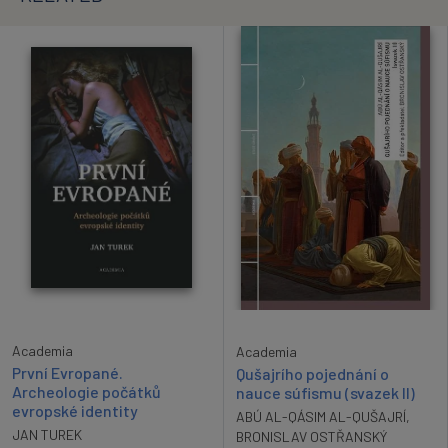
Academia
Academia
První Evropané.
Qušajrího pojednání o
Archeologie počátků
nauce súfismu (svazek II)
evropské identity
ABÚ AL-QÁSIM AL-QUŠAJRÍ
,
JAN TUREK
BRONISLAV OSTŘANSKÝ