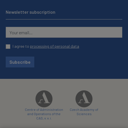
Newsletter subscription
I agree to
processing of personal data
Subscribe
Centre of Administration
Czech Academy of
and Operations of the
Sciences
CAS, v. v. i.