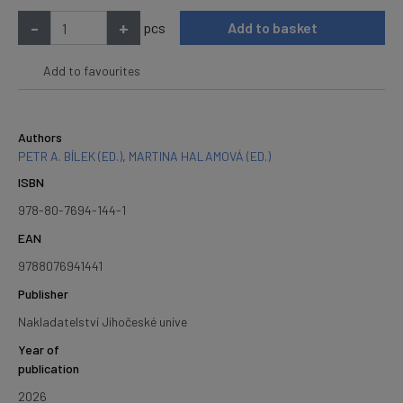
-
+
pcs
Add to basket
Add to favourites
Authors
PETR A. BÍLEK (ED.)
,
MARTINA HALAMOVÁ (ED.)
ISBN
978-80-7694-144-1
EAN
9788076941441
Publisher
Nakladatelství Jihočeské unive
Year of
publication
2026