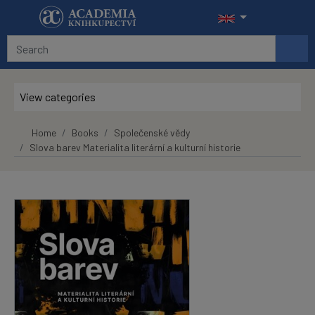
Skip to main content
View categories
Home
Books
Společenské vědy
Slova barev Materialita literární a kulturní historie