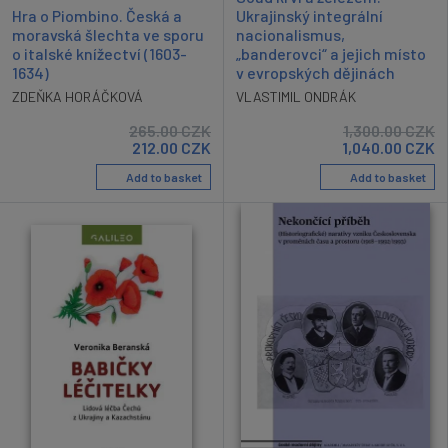
Hra o Piombino. Česká a
Ukrajinský integrální
moravská šlechta ve sporu
nacionalismus,
o italské knížectví (1603-
„banderovci“ a jejich místo
1634)
v evropských dějinách
ZDEŇKA HORÁČKOVÁ
VLASTIMIL ONDRÁK
265.00
CZK
1,300.00
CZK
212.00
CZK
1,040.00
CZK
Add to basket
Add to basket