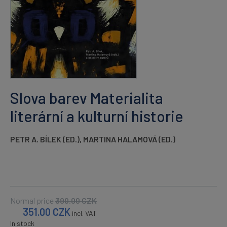
Slova barev Materialita
literární a kulturní historie
PETR A. BÍLEK (ED.)
,
MARTINA HALAMOVÁ (ED.)
Normal price
390.00
CZK
351.00
CZK
incl. VAT
In stock