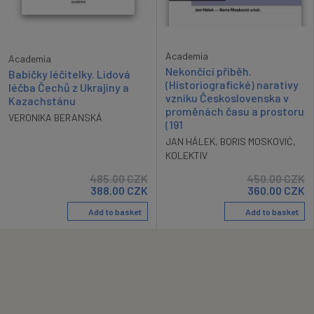
Academia
Academia
Nekončící příběh.
Babičky léčitelky. Lidová
(Historiografické) narativy
léčba Čechů z Ukrajiny a
vzniku Československa v
Kazachstánu
proměnách času a prostoru
VERONIKA BERANSKÁ
(191
JAN HÁLEK
,
BORIS MOSKOVIĆ
,
KOLEKTIV
485.00
CZK
450.00
CZK
388.00
CZK
360.00
CZK
Add to basket
Add to basket