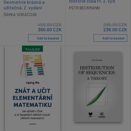
Historie čísla Pí, 2. vyd.
Geometrie krásná a
užitečná, 2. vydání
PETR BECKMANN
ŠÁRKA VORÁČOVÁ
450.00
CZK
295.00
CZK
360.00
CZK
236.00
CZK
Add to basket
Add to basket