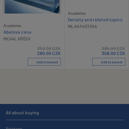
Academia
Density and related topics
Academia
MILAN PAŠTÉKA
Abelova cena
MICHAL KŘÍŽEK
350.00
CZK
385.00
CZK
280.00
CZK
308.00
CZK
Add to basket
Add to basket
All about buying
Postage