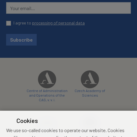
I agree to
processing of personal data
Subscribe
Centre of Administration
Czech Academy of
and Operations of the
Sciences
CAS, v. v. i.
Cookies
We use so-called cookies to operate our website. Cookies
Castle Hotel Liblice
Zámecký hotel Třešť