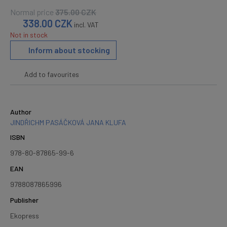
Normal price
375.00
CZK
338.00
CZK
incl. VAT
Not in stock
Inform about stocking
Add to favourites
Author
JINDŘICHM PASÁČKOVÁ JANA KLUFA
ISBN
978-80-87865-99-6
EAN
9788087865996
Publisher
Ekopress