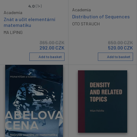
rating: 4/5
4.0
(1×)
Academia
Academia
Distribution of Sequences
Znát a učit elementární
OTO STRAUCH
matematiku
MA LIPING
365.00
CZK
650.00
CZK
292.00
CZK
520.00
CZK
Add to basket
Add to basket