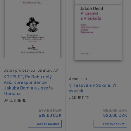
Ústav pro českou literaturu AV
KOMPLET, Po Bohu celý
Academia
Váš..Korespondence
V Tasově a v Sokole, VII.
Jakuba Demla a Josefa
svazek
Floriana
JAKUB DEML
JAKUB DEML
577.00
CZK
650.00
CZK
519.00
CZK
520.00
CZK
Add to basket
Add to basket