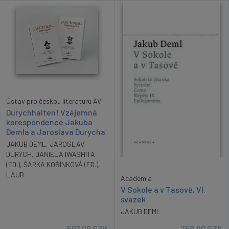
Ústav pro českou literaturu AV
Durychhalten! Vzájemná
korespondence Jakuba
Demla a Jaroslava Durycha
JAKUB DEML
,
JAROSLAV
DURYCH
,
DANIELA IWASHITA
(ED.)
,
ŠÁRKA KOŘÍNKOVÁ (ED.)
,
LAUB
Academia
V Sokole a v Tasově, VI.
svazek
JAKUB DEML
507.00
CZK
750.00
CZK