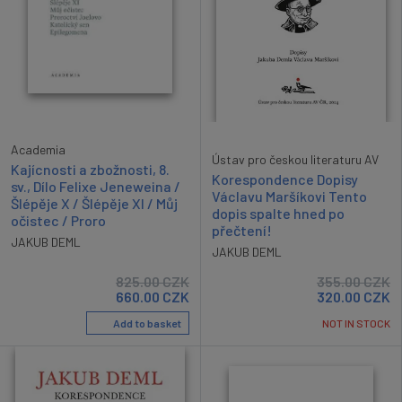
Academia
Ústav pro českou literaturu AV
Kajícnosti a zbožnosti, 8.
Korespondence Dopisy
sv., Dílo Felixe Jeneweina /
Václavu Maršíkovi Tento
Šlépěje X / Šlépěje XI / Můj
dopis spalte hned po
očistec / Proro
přečtení!
JAKUB DEML
JAKUB DEML
825.00
CZK
355.00
CZK
660.00
CZK
320.00
CZK
Add to basket
NOT IN STOCK