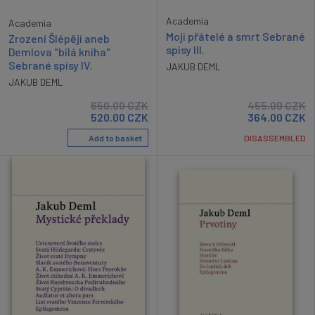
Academia
Academia
Moji přátelé a smrt Sebrané
Zrození Šlépějí aneb
spisy III.
Demlova "bílá kniha"
Sebrané spisy IV.
JAKUB DEML
JAKUB DEML
650.00
CZK
455.00
CZK
520.00
CZK
364.00
CZK
Add to basket
DISASSEMBLED