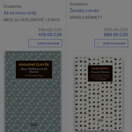
Academia
Academia
Ženský román
Až se hnou vody
ARNOLD BENNETT
NIKOLAJ SEMJONOVIČ LESKOV
595.00
CZK
825.00
CZK
476.00
CZK
660.00
CZK
Add to basket
Add to basket