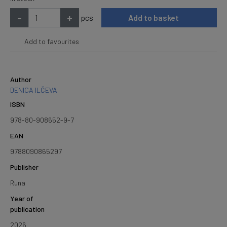
-
+
pcs
Add to basket
Add to favourites
Author
DENICA ILČEVA
ISBN
978-80-908652-9-7
EAN
9788090865297
Publisher
Runa
Year of
publication
2026