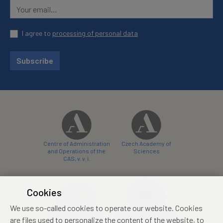
I agree to
processing of personal data
Subscribe
Centre of Administration
Czech Academy of
and Operations of the
Sciences
CAS, v. v. i.
Cookies
We use so-called cookies to operate our website. Cookies
Castle Hotel Liblice
Zámecký hotel Třešť
are files used to personalize the content of the website, to