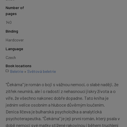
Number of
pages
140
Binding
Hardcover
Language
Czech
Book locations
Beletrie
»
Světová beletrie
"Čekárna" je román o boji s vážnou nemocí, o slabé naději, že
zítřek neumírá, ale i o radosti z nehasnoucí jiskry života a o
víře, že všechno nakonec dobře dopadne. Tato kniha je
jedním velice osobním a hluboce důvěrným loučením.
Denica Ilčeva je bulharská psycholožka a analytická
psychoterapeutka. "Čekárna" je její první román, který psala v
době nemoci své matky stižené rakovinou i během truchlení