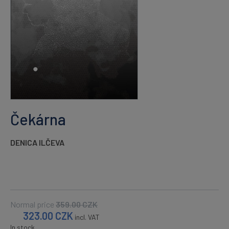
Čekárna
DENICA ILČEVA
Normal price
359.00
CZK
323.00
CZK
incl. VAT
In stock