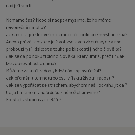
nad její smrtí.
Nemáme čas? Nebo si naopak myslíme, že ho máme
nekonečně mnoho?
Je samota přede dveřmi nemocniční ordinace nevyhnutelná?
Anebo právě tam, kde je život vystaven zkoušce, se v nás
probouzí ryzí lidskost a touha po blízkosti jiného člověka?
Jak se dá po boku trpícího člověka, který umírá, přežít? Jak
lze zachovat sebe sama?
Můžeme zakusit radost, když nás zaplavuje žal?
Jak přeměnit temnotu bolesti v jiskru životní radosti?
Jak se vypořádat se strachem, abychom našli odvahu jít dál?
Co je tím trnem v naší duši, z něhož churavíme?
Existují vstupenky do Ráje?