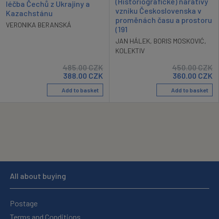
(Historiografické) narativy
léčba Čechů z Ukrajiny a
vzniku Československa v
Kazachstánu
proměnách času a prostoru
VERONIKA BERANSKÁ
(191
JAN HÁLEK
,
BORIS MOSKOVIĆ
,
KOLEKTIV
485.00
CZK
450.00
CZK
388.00
CZK
360.00
CZK
Add to basket
Add to basket
All about buying
Postage
Terms and Conditions