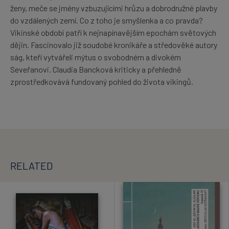
ženy, meče se jmény vzbuzujícími hrůzu a dobrodružné plavby
do vzdálených zemí. Co z toho je smyšlenka a co pravda?
Vikinské období patří k nejnapínavějším epochám světových
dějin. Fascinovalo již soudobé kronikáře a středověké autory
ság, kteří vytvářeli mýtus o svobodném a divokém
Seveřanovi. Claudia Bancková kriticky a přehledně
zprostředkovává fundovaný pohled do života vikingů.
RELATED