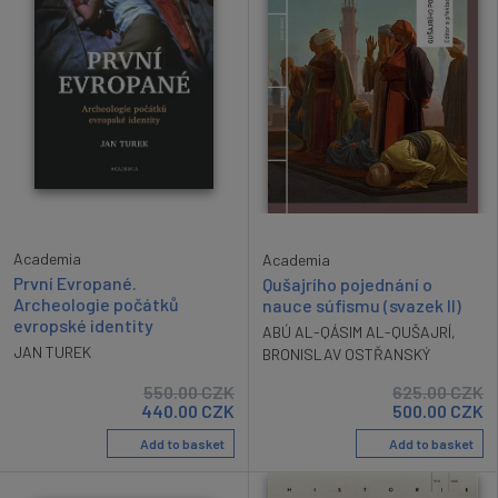
Academia
Academia
První Evropané.
Qušajrího pojednání o
Archeologie počátků
nauce súfismu (svazek II)
evropské identity
ABÚ AL-QÁSIM AL-QUŠAJRÍ
,
JAN TUREK
BRONISLAV OSTŘANSKÝ
550.00
CZK
625.00
CZK
440.00
CZK
500.00
CZK
Add to basket
Add to basket