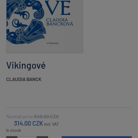
Vikingové
CLAUDIA BANCK
Normal price
349.00
CZK
314.00
CZK
incl. VAT
In stock