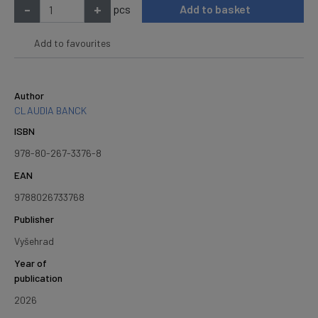
-
+
pcs
Add to basket
Add to favourites
Author
CLAUDIA BANCK
ISBN
978-80-267-3376-8
EAN
9788026733768
Publisher
Vyšehrad
Year of
publication
2026