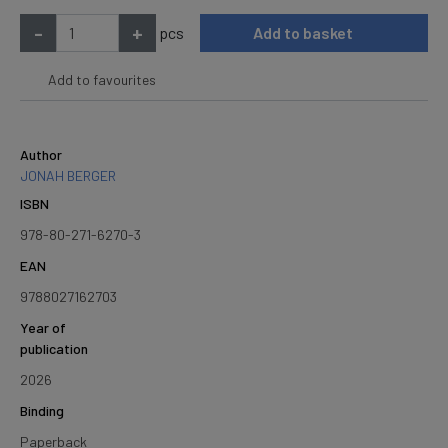
-
+
pcs
Add to basket
Add to favourites
Author
JONAH BERGER
ISBN
978-80-271-6270-3
EAN
9788027162703
Year of
publication
2026
Binding
Paperback