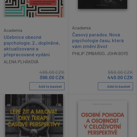
Academia
Academia
Časový paradox. Nová
Učebnice obecné
psychologie času, která
psychologie, 2., doplněné,
vám změní život
aktualizované a
PHILIP ZIMBARDO
,
JOHN BOYD
přepracované vydání
ALENA PLHÁKOVÁ
495.00
CZK
550.00
CZK
396.00
CZK
440.00
CZK
Add to basket
Add to basket