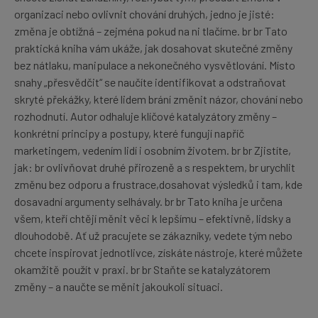
organizaci nebo ovlivnit chování druhých, jedno je jisté:
změna je obtížná – zejména pokud na ni tlačíme. br br Tato
praktická kniha vám ukáže, jak dosahovat skutečné změny
bez nátlaku, manipulace a nekonečného vysvětlování. Místo
snahy „přesvědčit“ se naučíte identifikovat a odstraňovat
skryté překážky, které lidem brání změnit názor, chování nebo
rozhodnutí. Autor odhaluje klíčové katalyzátory změny –
konkrétní principy a postupy, které fungují napříč
marketingem, vedením lidí i osobním životem. br br Zjistíte,
jak: br ovlivňovat druhé přirozeně a s respektem, br urychlit
změnu bez odporu a frustrace,dosahovat výsledků i tam, kde
dosavadní argumenty selhávaly. br br Tato kniha je určena
všem, kteří chtějí měnit věci k lepšímu – efektivně, lidsky a
dlouhodobě. Ať už pracujete se zákazníky, vedete tým nebo
chcete inspirovat jednotlivce, získáte nástroje, které můžete
okamžitě použít v praxi. br br Staňte se katalyzátorem
změny – a naučte se měnit jakoukoli situaci.