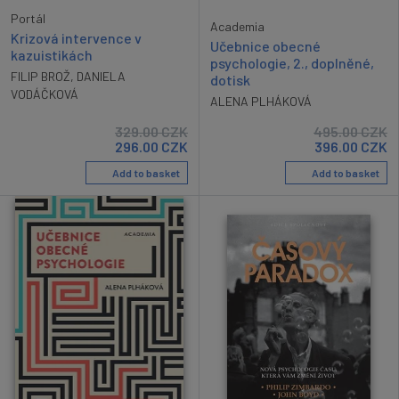
Portál
Academia
Krizová intervence v
Učebnice obecné
kazuistikách
psychologie, 2., doplněné,
FILIP BROŽ
,
DANIELA
dotisk
VODÁČKOVÁ
ALENA PLHÁKOVÁ
329.00
CZK
495.00
CZK
296.00
CZK
396.00
CZK
Add to basket
Add to basket