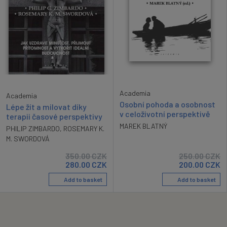
Academia
Academia
Osobní pohoda a osobnost
Lépe žít a milovat díky
v celoživotní perspektivě
terapii časové perspektivy
MAREK BLATNÝ
PHILIP ZIMBARDO
,
ROSEMARY K.
M. SWORDOVÁ
350.00
CZK
250.00
CZK
280.00
CZK
200.00
CZK
Add to basket
Add to basket