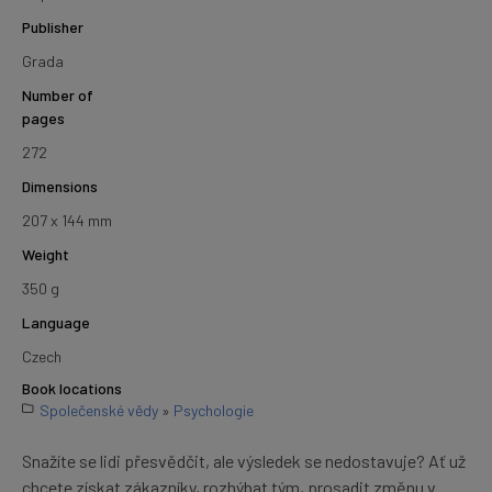
Publisher
Grada
Number of
pages
272
Dimensions
207 x 144 mm
Weight
350 g
Language
Czech
Book locations
Společenské vědy
»
Psychologie
Snažíte se lidi přesvědčit, ale výsledek se nedostavuje? Ať už
chcete získat zákazníky, rozhýbat tým, prosadit změnu v