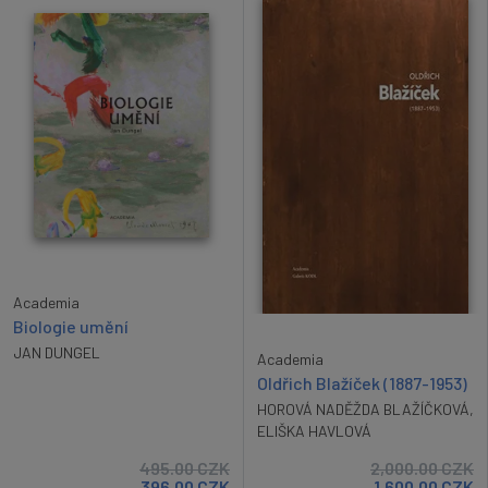
Academia
Biologie umění
JAN DUNGEL
Academia
Oldřich Blažíček (1887-1953)
HOROVÁ NADĚŽDA BLAŽÍČKOVÁ
,
ELIŠKA HAVLOVÁ
495.00
CZK
2,000.00
CZK
396.00
CZK
1,600.00
CZK