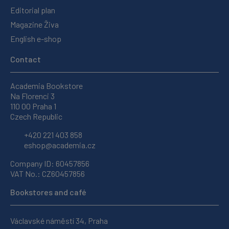
Editorial plan
Magazine Živa
English e-shop
Contact
Academia Bookstore
Na Florenci 3
110 00 Praha 1
Czech Republic
+420 221 403 858
eshop@academia.cz
Company ID: 60457856
VAT No.: CZ60457856
Bookstores and café
Václavské náměstí 34, Praha