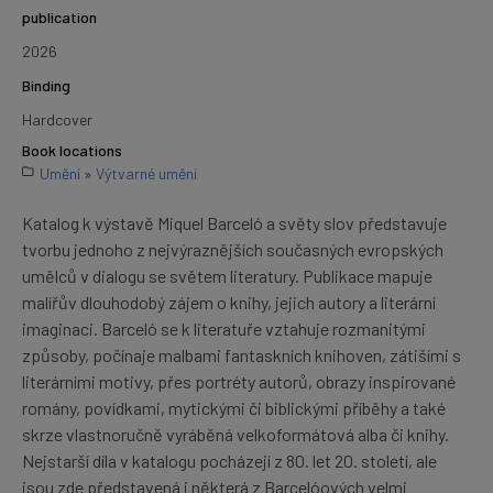
publication
2026
Binding
Hardcover
Book locations
Umění
»
Výtvarné umění
Katalog k výstavě Miquel Barceló a světy slov představuje
tvorbu jednoho z nejvýraznějších současných evropských
umělců v dialogu se světem literatury. Publikace mapuje
malířův dlouhodobý zájem o knihy, jejich autory a literární
imaginaci. Barceló se k literatuře vztahuje rozmanitými
způsoby, počínaje malbami fantaskních knihoven, zátišími s
literárními motivy, přes portréty autorů, obrazy inspirované
romány, povídkami, mytickými či biblickými příběhy a také
skrze vlastnoručně vyráběná velkoformátová alba či knihy.
Nejstarší díla v katalogu pocházejí z 80. let 20. století, ale
jsou zde představená i některá z Barcelóových velmi