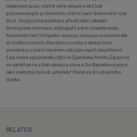
nedávných prací, včetně série obrazů vraků lodí
pojmenovaných po básnících, kteří si sami dobrovolně vzali
život. Dvojjazyčná publikace přináší také základní
životopisné informace, bibliografii a dvě rozsáhlé eseje.
Kurátorský text Enriqueho Juncosy zasazuje vystavená díla
do širšího kontextu Barcelóovy tvorby a sleduje jeho
proměnlivý vztah k literárním zdrojům napříč desetiletími.
Esej české spisovatelky žijící ve Španělsku Moniky Zgustové
se zaměřuje na vztah obrazu a slova a čte Barcelóovy práce
jako svébytný způsob „překladu“ literatury do výtvarného
jazyka.
RELATED