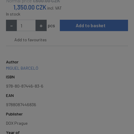
Normal price
1,500.00
CZK
1,350.00
CZK
incl. VAT
In stock
-
+
pcs
Add to basket
Add to favourites
Author
MIGUEL BARCELÓ
ISBN
978-80-87446-83-6
EAN
9788087446836
Publisher
DOX Prague
Year of