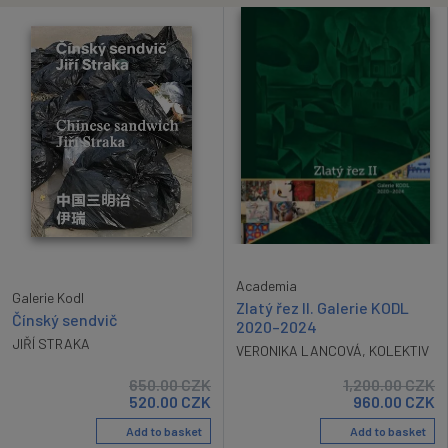
Academia
Galerie Kodl
Zlatý řez II. Galerie KODL
Čínský sendvič
2020–2024
JIŘÍ STRAKA
VERONIKA LANCOVÁ
,
KOLEKTIV
650.00
CZK
1,200.00
CZK
520.00
CZK
960.00
CZK
Add to basket
Add to basket