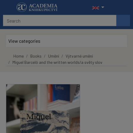
Skip to main content
View categories
Home
Books
Umění
Výtvarné umění
Miguel Barceló and the written worlds/a světy slov