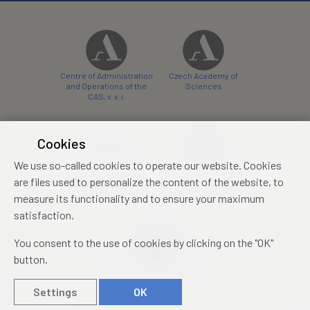
Centre of Administration
Czech Academy of
and Operations of the
Sciences
CAS, v. v. i.
Cookies
We use so-called cookies to operate our website. Cookies
Castle Hotel Liblice
Zámecký hotel Třešť
are files used to personalize the content of the website, to
conference centre
konferenční centrum
measure its functionality and to ensure your maximum
satisfaction.
You consent to the use of cookies by clicking on the "OK"
button.
Mezinárodní identifikační
průkaz studenta
Settings
OK