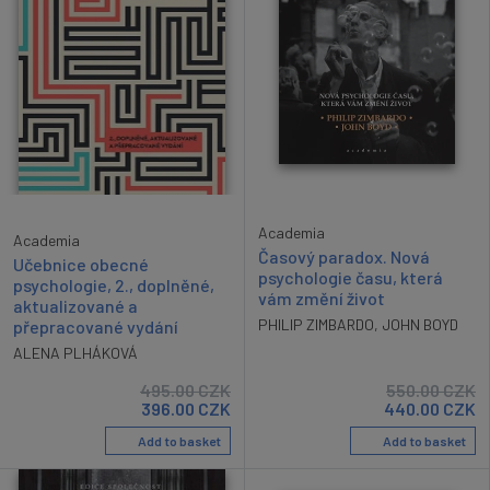
Academia
Academia
Časový paradox. Nová
Učebnice obecné
psychologie času, která
psychologie, 2., doplněné,
vám změní život
aktualizované a
PHILIP ZIMBARDO
,
JOHN BOYD
přepracované vydání
ALENA PLHÁKOVÁ
495.00
CZK
550.00
CZK
396.00
CZK
440.00
CZK
Add to basket
Add to basket