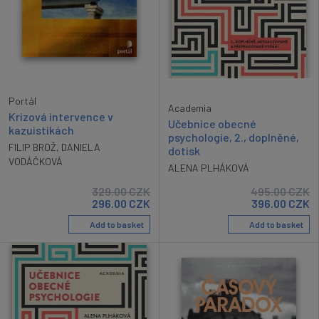
Portál
Academia
Krizová intervence v
Učebnice obecné
kazuistikách
psychologie, 2., doplněné,
FILIP BROŽ
,
DANIELA
dotisk
VODÁČKOVÁ
ALENA PLHÁKOVÁ
329.00
CZK
495.00
CZK
296.00
CZK
396.00
CZK
Add to basket
Add to basket