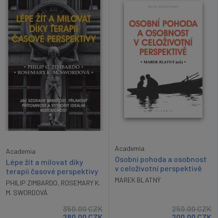
Academia
Academia
Osobní pohoda a osobnost
Lépe žít a milovat díky
v celoživotní perspektivě
terapii časové perspektivy
MAREK BLATNÝ
PHILIP ZIMBARDO
,
ROSEMARY K.
M. SWORDOVÁ
350.00
CZK
250.00
CZK
280.00
CZK
200.00
CZK