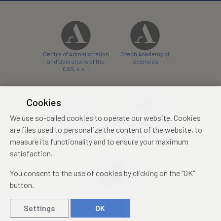
Centre of Administration
Czech Academy of
and Operations of the
Sciences
CAS, v. v. i.
Cookies
We use so-called cookies to operate our website. Cookies
Castle Hotel Liblice
Zámecký hotel Třešť
are files used to personalize the content of the website, to
conference centre
konferenční centrum
measure its functionality and to ensure your maximum
satisfaction.
You consent to the use of cookies by clicking on the "OK"
button.
Mezinárodní identifikační
průkaz studenta
Settings
OK