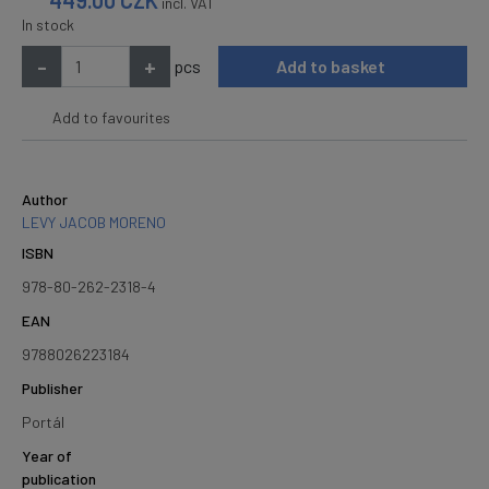
incl. VAT
In stock
-
+
pcs
Add to basket
Add to favourites
Author
LEVY JACOB MORENO
ISBN
978-80-262-2318-4
EAN
9788026223184
Publisher
Portál
Year of
publication