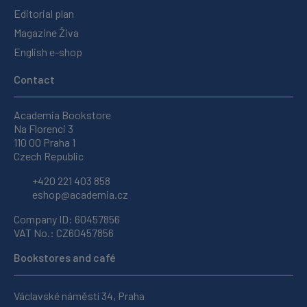
Editorial plan
Magazine Živa
English e-shop
Contact
Academia Bookstore
Na Florenci 3
110 00 Praha 1
Czech Republic
+420 221 403 858
eshop@academia.cz
Company ID: 60457856
VAT No.: CZ60457856
Bookstores and café
Václavské náměstí 34, Praha