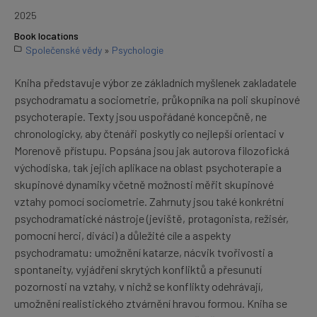
2025
Book locations
Společenské vědy
»
Psychologie
Kniha představuje výbor ze základních myšlenek zakladatele
psychodramatu a sociometrie, průkopníka na poli skupinové
psychoterapie. Texty jsou uspořádané koncepčně, ne
chronologicky, aby čtenáři poskytly co nejlepší orientaci v
Morenově přístupu. Popsána jsou jak autorova filozofická
východiska, tak jejich aplikace na oblast psychoterapie a
skupinové dynamiky včetně možnosti měřit skupinové
vztahy pomocí sociometrie. Zahrnuty jsou také konkrétní
psychodramatické nástroje (jeviště, protagonista, režisér,
pomocní herci, diváci) a důležité cíle a aspekty
psychodramatu: umožnění katarze, nácvik tvořivosti a
spontaneity, vyjádření skrytých konfliktů a přesunutí
pozornosti na vztahy, v nichž se konflikty odehrávají,
umožnění realistického ztvárnění hravou formou. Kniha se