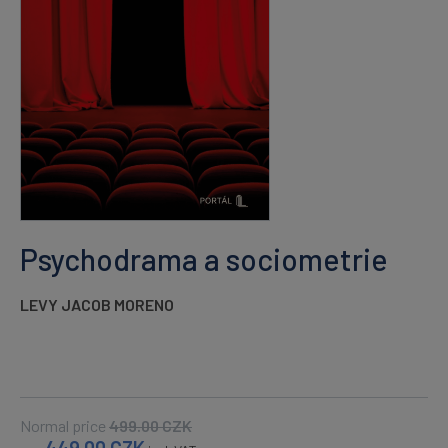
Psychodrama a sociometrie
LEVY JACOB MORENO
Normal price
499.00
CZK
449.00
CZK