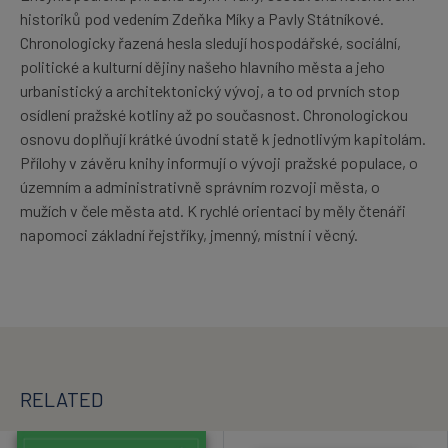
historiků pod vedením Zdeňka Míky a Pavly Státníkové.
Chronologicky řazená hesla sledují hospodářské, sociální,
politické a kulturní dějiny našeho hlavního města a jeho
urbanistický a architektonický vývoj, a to od prvních stop
osídlení pražské kotliny až po současnost. Chronologickou
osnovu doplňují krátké úvodní statě k jednotlivým kapitolám.
Přílohy v závěru knihy informují o vývoji pražské populace, o
územním a administrativně správním rozvoji města, o
mužích v čele města atd. K rychlé orientaci by měly čtenáři
napomoci základní řejstříky, jmenný, místní i věcný.
RELATED