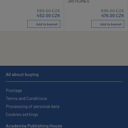
JIŘÍ PERNES
565.00
CZK
595.00
CZK
452.00
CZK
476.00
CZK
Add to basket
Add to basket
All about buying
Postage
Terms and Conditions
Processing of personal data
Cookies settings
Academia Publishing House