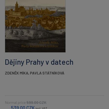
Dějiny Prahy v datech
ZDENĚK MÍKA
,
PAVLA STÁTNÍKOVÁ
Normal price
599.00
CZK
539.00
CZK
incl. VAT