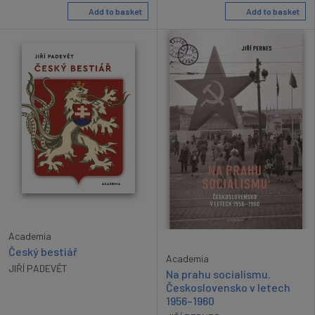
Add to basket
Add to basket
Academia
Český bestiář
Academia
JIŘÍ PADEVĚT
Na prahu socialismu.
Československo v letech
1956–1960