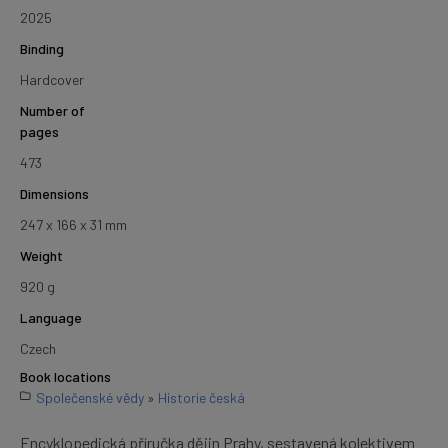
2025
Binding
Hardcover
Number of
pages
473
Dimensions
247 x 166 x 31 mm
Weight
920 g
Language
Czech
Book locations
Společenské vědy
»
Historie česká
Encyklopedická příručka dějin Prahy, sestavená kolektivem