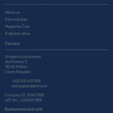
About us
Editorial plan
Magazine Živa
English e-shop
Contact
Academia Bookstore
Na Florenci 3
110 00 Praha 1
Czech Republic
+420 221 403 858
eshop@academia.cz
Company ID: 60457856
VAT No.: CZ60457856
Bookstores and café