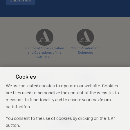
Centre of Administration
Czech Academy of
and Operations of the
Sciences
CAS, v. v. i.
Cookies
We use so-called cookies to operate our website. Cookies
Castle Hotel Liblice
Zámecký hotel Třešť
are files used to personalize the content of the website, to
conference centre
konferenční centrum
measure its functionality and to ensure your maximum
satisfaction.
You consent to the use of cookies by clicking on the "OK"
button.
Mezinárodní identifikační