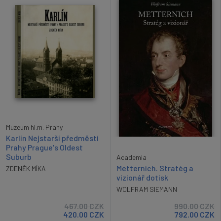
Muzeum hl.m. Prahy
Karlín Nejstarší předměstí
Prahy Prague's Oldest
Suburb
Academia
Metternich. Stratég a
ZDENĚK MÍKA
vizionář dotisk
WOLFRAM SIEMANN
467.00
CZK
990.00
CZK
420.00
CZK
792.00
CZK