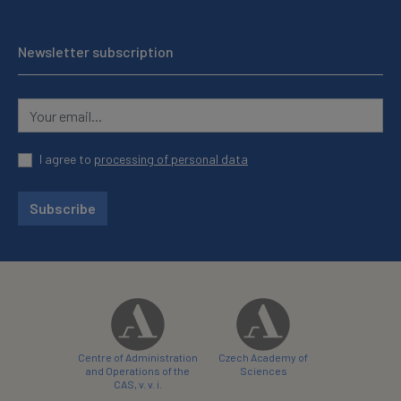
Newsletter subscription
I agree to
processing of personal data
Subscribe
Centre of Administration
Czech Academy of
and Operations of the
Sciences
CAS, v. v. i.