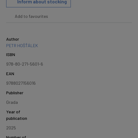
Inform about stocking
Add to favourites
Author
PETR HOŠŤÁLEK
ISBN
978-80-271-5601-6
EAN
9788027156016
Publisher
Grada
Year of
publication
2025
Number of