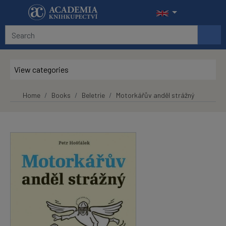
Skip to main content
View categories
Home
Books
Beletrie
Motorkářův anděl strážný