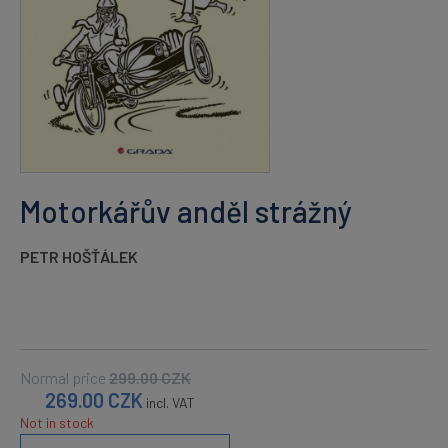
Motorkářův anděl strážný
PETR HOŠŤÁLEK
Normal price
299.00
CZK
269.00
CZK
incl. VAT
Not in stock