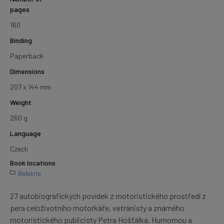
pages
160
Binding
Paperback
Dimensions
207 x 144 mm
Weight
260 g
Language
Czech
Book locations
Beletrie
27 autobiografických povídek z motoristického prostředí z
pera celoživotního motorkáře, vetránisty a známého
motoristického publicisty Petra Hošťálka. Humornou a