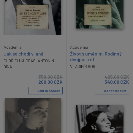
Academia
Academia
Jak se chodí v laně
Život s uměním. Rodinný
dvojportrét
OLDŘICH KLOBAS
,
ANTONÍN
VLADIMÍR BOR
BÍNA
350.00
CZK
425.00
CZK
280.00
CZK
340.00
CZK
Add to basket
Add to basket