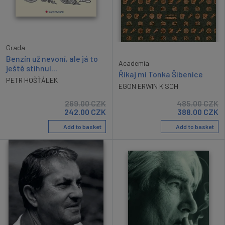
Grada
Benzín už nevoní, ale já to
Academia
ještě stihnul...
Říkaj mi Tonka Šibenice
PETR HOŠŤÁLEK
EGON ERWIN KISCH
269.00
CZK
485.00
CZK
242.00
CZK
388.00
CZK
Add to basket
Add to basket