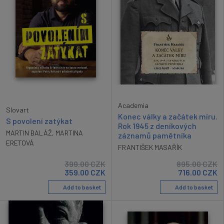
Academia
Slovart
Konec války a začátek míru.
S povolení zatýkat
Rok 1945 z deníkových
MARTIN BALÁŽ
,
MARTINA
záznamů pamětníka
ERETOVÁ
FRANTIŠEK MASAŘÍK
399.00
CZK
895.00
CZK
359.00
CZK
716.00
CZK
Add to basket
Add to basket