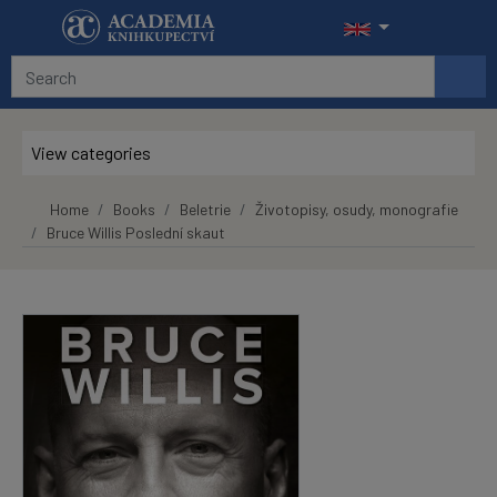
Skip to main content
View categories
Home
Books
Beletrie
Životopisy, osudy, monografie
Bruce Willis Poslední skaut