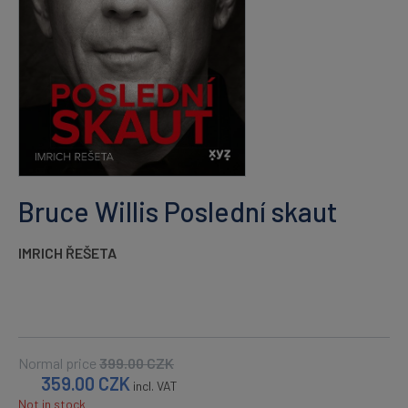
Bruce Willis Poslední skaut
IMRICH ŘEŠETA
Normal price
399.00
CZK
359.00
CZK
incl. VAT
Not in stock