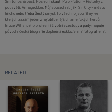
Smrtonosná past, Poslední skaut, Pulp Fiction – Historky z
podsvětí, Armageddon, Můj soused zabiják, Sin City – město
hříchu nebo třeba Šestý smysl. To všechno jsou filmy, ve
kterých zazářil jeden z nejoblíbenějších amerických herců
Bruce Willis. Jeho profesní i životní vzestupy a pády mapuje
původní česká biografie doplněná exkluzivními fotografiemi.
RELATED