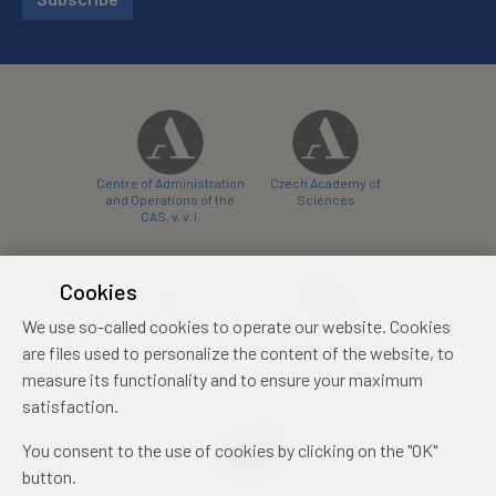
Centre of Administration
Czech Academy of
and Operations of the
Sciences
CAS, v. v. i.
Cookies
We use so-called cookies to operate our website. Cookies
Castle Hotel Liblice
Zámecký hotel Třešť
are files used to personalize the content of the website, to
conference centre
konferenční centrum
measure its functionality and to ensure your maximum
satisfaction.
You consent to the use of cookies by clicking on the "OK"
button.
Mezinárodní identifikační