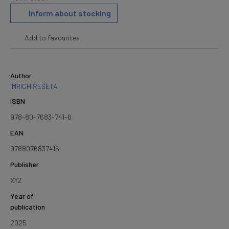
Inform about stocking
Add to favourites
Author
IMRICH ŘEŠETA
ISBN
978-80-7683-741-6
EAN
9788076837416
Publisher
XYZ
Year of
publication
2025