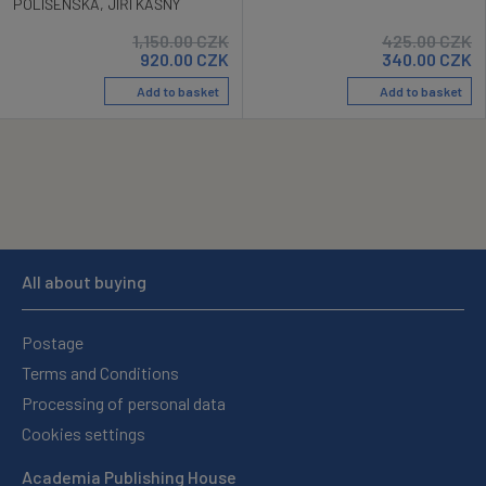
POLIŠENSKÁ
,
JIŘÍ KAŠNÝ
1,150.00
CZK
425.00
CZK
920.00
CZK
340.00
CZK
Add to basket
Add to basket
All about buying
Postage
Terms and Conditions
Processing of personal data
Cookies settings
Academia Publishing House