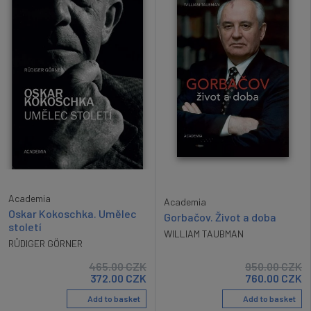
Academia
Academia
Oskar Kokoschka. Umělec
Gorbačov. Život a doba
století
WILLIAM TAUBMAN
RÜDIGER GÖRNER
465.00
CZK
950.00
CZK
372.00
CZK
760.00
CZK
Add to basket
Add to basket