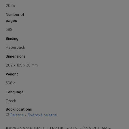
2025
Number of
pages
392
Binding
Paperback
Dimensions
202 x 105 x 38 mm
Weight
358 g
Language
Czech
Book locations
Beletrie
»
Světová beletrie
KAVÁRNA S BOHATOU TRADICÍ – STATEČNÁ RODINA –