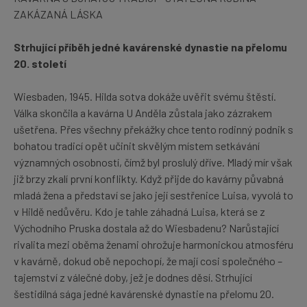
ZAKÁZANÁ LÁSKA
Strhující příběh jedné kavárenské dynastie na přelomu
20. století
Wiesbaden, 1945. Hilda sotva dokáže uvěřit svému štěstí.
Válka skončila a kavárna U Anděla zůstala jako zázrakem
ušetřena. Přes všechny překážky chce tento rodinný podnik s
bohatou tradicí opět učinit skvělým místem setkávání
významných osobností, čímž byl proslulý dříve. Mladý mír však
již brzy zkalí první konflikty. Když přijde do kavárny půvabná
mladá žena a představí se jako její sestřenice Luisa, vyvolá to
v Hildě nedůvěru. Kdo je tahle záhadná Luisa, která se z
Východního Pruska dostala až do Wiesbadenu? Narůstající
rivalita mezi oběma ženami ohrožuje harmonickou atmosféru
v kavárně, dokud obě nepochopí, že mají cosi společného –
tajemství z válečné doby, jež je dodnes děsí. Strhující
šestidílná sága jedné kavárenské dynastie na přelomu 20.