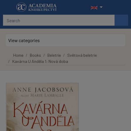
Skip to main content
View categories
Home
Books
Beletrie
Světová beletrie
Kavárna U Anděla 1: Nová doba