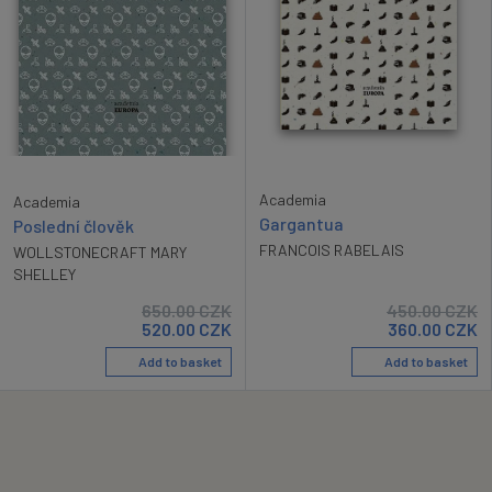
Academia
Academia
Gargantua
Poslední člověk
FRANCOIS RABELAIS
WOLLSTONECRAFT MARY
SHELLEY
650.00
CZK
450.00
CZK
520.00
CZK
360.00
CZK
Add to basket
Add to basket