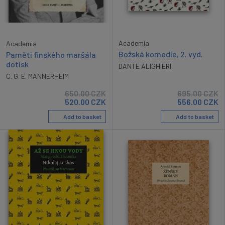
Academia
Academia
Božská komedie, 2. vyd.
Paměti finského maršála
dotisk
DANTE ALIGHIERI
C. G. E. MANNERHEIM
650.00
CZK
695.00
CZK
520.00
CZK
556.00
CZK
Add to basket
Add to basket