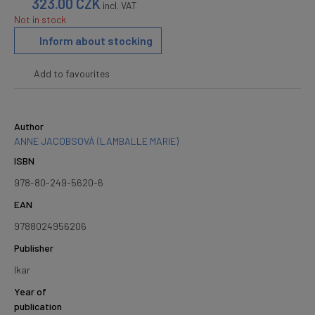
323.00
CZK
incl. VAT
Not in stock
Inform about stocking
Add to favourites
Author
ANNE JACOBSOVÁ (LAMBALLE MARIE)
ISBN
978-80-249-5620-6
EAN
9788024956206
Publisher
Ikar
Year of
publication