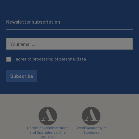
Newsletter subscription
I agree to
processing of personal data
Subscribe
Centre of Administration
Czech Academy of
and Operations of the
Sciences
CAS, v. v. i.