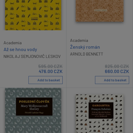
Academia
Academia
Ženský román
Až se hnou vody
ARNOLD BENNETT
NIKOLAJ SEMJONOVIČ LESKOV
595.00
CZK
825.00
CZK
476.00
CZK
660.00
CZK
Add to basket
Add to basket