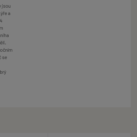
y jsou
kýře a
24
ým
Kniha
li,
nočním
č se
obrý