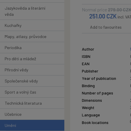
Jazykověda a literární
Normal price
279.00
CZ
věda
251.00
CZK
incl. VA
Kuchařky
Add to favourites
Mapy, atlasy, průvodce
Periodika
Author
ISBN
Pro děti a mládež
EAN
Přírodní vědy
Publisher
Year of publication
Společenské vědy
Binding
Sport a volný čas
Number of pages
Dimensions
Technická literatura
Weight
Učebnice
Language
Book locations
Umění