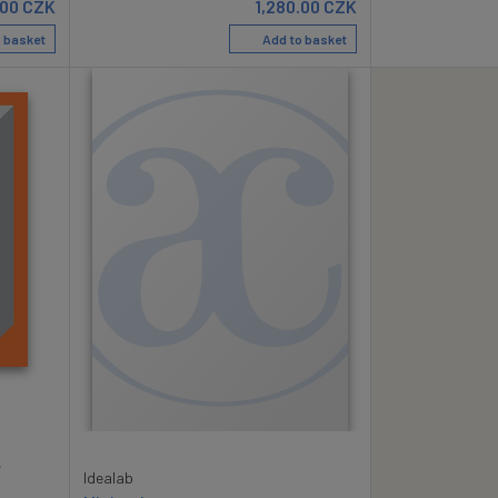
.00
CZK
1,280.00
CZK
 basket
Add to basket
.
Idealab