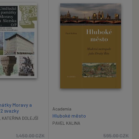
átky Moravy a
Academia
 2 svazky
Hluboké město
,
KATEŘINA DOLEJŠÍ
PAVEL KALINA
1,450.00
CZK
595.00
CZK