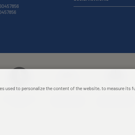
 60457856
60457856
les used to personalize the content of the website, to measure its 
Czech Academy of
Castle Hotel Liblice
Zámecký hotel Třešť
Sciences
conference centre
konferenční centrum