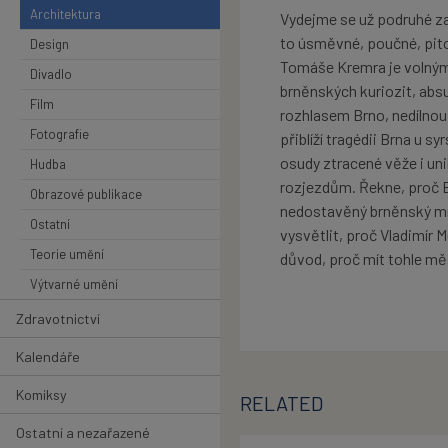
Architektura
Vydejme se už podruhé za 
to úsměvné, poučné, pitor
Design
Tomáše Kremra je volným
Divadlo
brněnských kuriozit, abs
Film
rozhlasem Brno, nedílnou
Fotografie
přiblíží tragédii Brna u
osudy ztracené věže i un
Hudba
rozjezdům. Řekne, proč B
Obrazové publikace
nedostavěný brněnský mr
Ostatní
vysvětlit, proč Vladimír 
Teorie umění
důvod, proč mít tohle mě
Výtvarné umění
Zdravotnictví
Kalendáře
Komiksy
RELATED
Ostatní a nezařazené