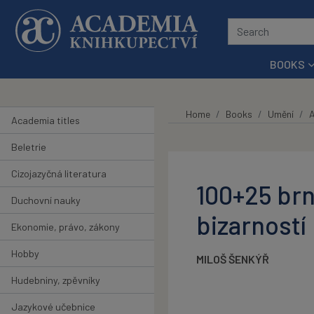
Skip to main content
BOOKS
Home
Books
Umění
A
Academia titles
Beletrie
Cizojazyčná literatura
100+25 brn
Duchovní nauky
bizarností
Ekonomie, právo, zákony
Hobby
MILOŠ ŠENKÝŘ
Hudebniny, zpěvníky
Jazykové učebnice