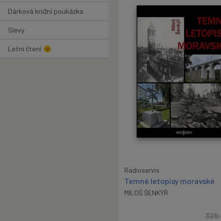
Dárková knižní poukázka
Slevy
Letní čtení 🌞
Radioservis
Temné letopisy moravské
MILOŠ ŠENKÝŘ
329