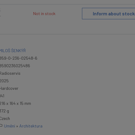
K
Inform about stock
Not in stock
T
MILOŠ ŠENKÝŘ
859-0-236-02548-6
8590236025486
Radioservis
2025
Hardcover
141
216 x 164 x 15 mm
372 g
Czech
Umění
»
Architektura