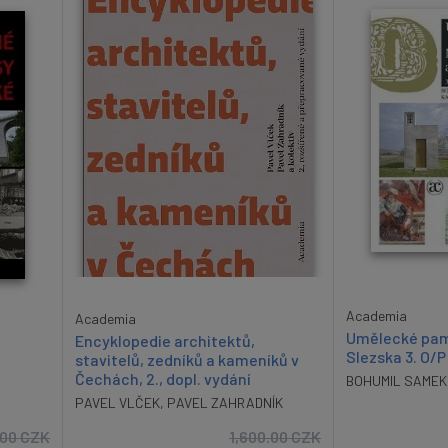
Academia
Academia
Umělecké pam
Encyklopedie architektů,
Slezska 3. O/P
stavitelů, zedníků a kameníků v
Čechách, 2., dopl. vydání
BOHUMIL SAMEK
PAVEL VLČEK
,
PAVEL ZAHRADNÍK
.00
CZK
1,600.00
CZK