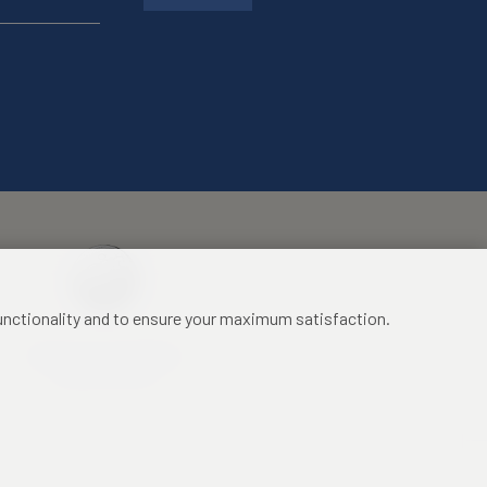
functionality and to ensure your maximum satisfaction.
Mezinárodní identifikační
průkaz studenta