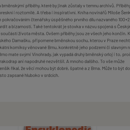
brněnskými příběhy, které by jinak zůstaly v temnu archivů. Příběh
eskní i roztomilé. A třeba i inspirativní. Kniha novinářů Miloše Šen
 pokračováním čtenářsky úspěšného prvního dílu nazvaného 100+
urdit a bizarností. Také tentokrát je stovka v názvu spojená s Česk
 součástí života města. Ovšem příběhy jsou ze všech jeho končin. 
 syrského Damašku, připomene brněnskou sochu, kterou v Praze nechtě
ikátní komiksy věnované Brnu, konkrétně jeho podzemí či slavným 
rno mate svými Vinohrady, jak vypadá druhý brněnský orloj i to, pro
akodrap ani napodruhé nezvětšil. A mnoho dalšího. To vše může
Menšík říkal, že věci mohou být dobré, špatné a z Brna. Může to být d
sto zapsané hluboko v srdcích.