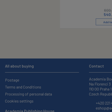
600
540
Add to
All about buying
Contact
Academia Bo
Postage
Na Florenci 3
Terms and Conditions
110 00 Praha 1
Processing of personal data
Czech Republ
Cookies settings
+420 221 
eshop@ac
Academia Publishing House