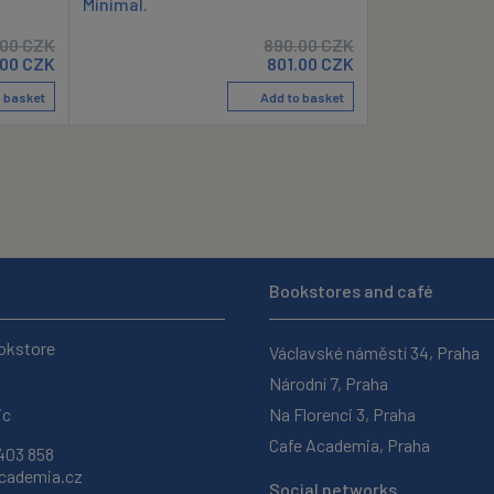
Minimal.
.00
CZK
890.00
CZK
.00
CZK
801.00
CZK
 basket
Add to basket
Bookstores and café
okstore
Václavské náměstí 34, Praha
Národní 7, Praha
ic
Na Florenci 3, Praha
Cafe Academia, Praha
403 858
ademia.cz
Social networks