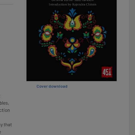
Cover download
t
bles,
uction
sy that
e