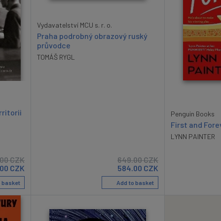
Vydavatelství MCU s. r. o.
Praha podrobný obrazový ruský
průvodce
TOMÁŠ RYGL
ritorii
Penguin Books
First and Fore
LYNN PAINTER
.00
CZK
649.00
CZK
.00
CZK
584.00
CZK
 basket
Add to basket