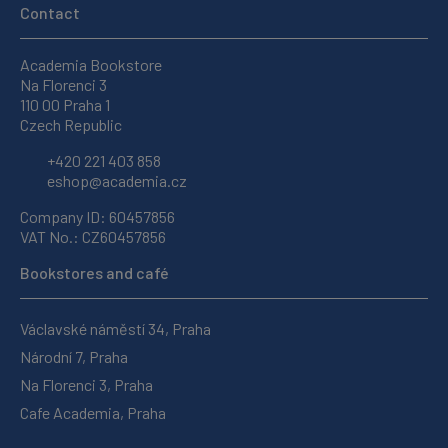
Contact
Academia Bookstore
Na Florenci 3
110 00 Praha 1
Czech Republic
+420 221 403 858
eshop@academia.cz
Company ID: 60457856
VAT No.: CZ60457856
Bookstores and café
Václavské náměstí 34, Praha
Národní 7, Praha
Na Florenci 3, Praha
Cafe Academia, Praha