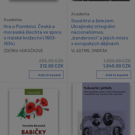
Academia
Academia
Soud krví a železem.
Hra o Piombino. Česká a
Ukrajinský integrální
moravská šlechta ve sporu
nacionalismus,
o italské knížectví (1603-
„banderovci“ a jejich místo
1634)
v evropských dějinách
ZDEŇKA HORÁČKOVÁ
VLASTIMIL ONDRÁK
265.00
CZK
1,300.00
CZK
212.00
CZK
1,040.00
CZK
Add to basket
Add to basket