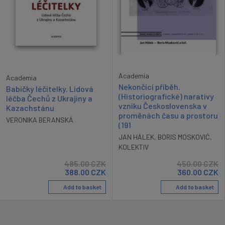
Academia
Academia
Nekončící příběh.
Babičky léčitelky. Lidová
(Historiografické) narativy
léčba Čechů z Ukrajiny a
vzniku Československa v
Kazachstánu
proměnách času a prostoru
VERONIKA BERANSKÁ
(191
JAN HÁLEK
,
BORIS MOSKOVIĆ
,
KOLEKTIV
485.00
CZK
450.00
CZK
388.00
CZK
360.00
CZK
Add to basket
Add to basket