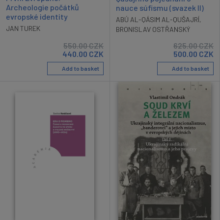
Archeologie počátků
nauce súfismu (svazek II)
evropské identity
ABÚ AL-QÁSIM AL-QUŠAJRÍ
,
JAN TUREK
BRONISLAV OSTŘANSKÝ
550.00
CZK
625.00
CZK
440.00
CZK
500.00
CZK
Add to basket
Add to basket