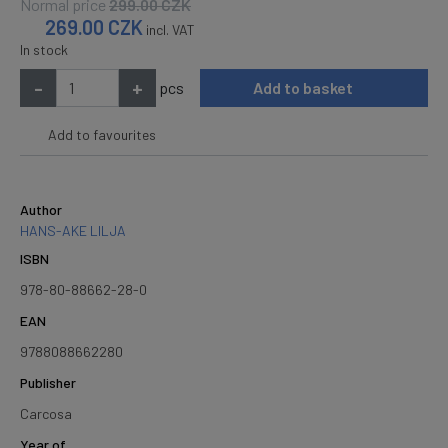
Normal price
299.00
CZK
269.00
CZK
incl. VAT
In stock
-
+
pcs
Add to basket
Add to favourites
Author
HANS-AKE LILJA
ISBN
978-80-88662-28-0
EAN
9788088662280
Publisher
Carcosa
Year of