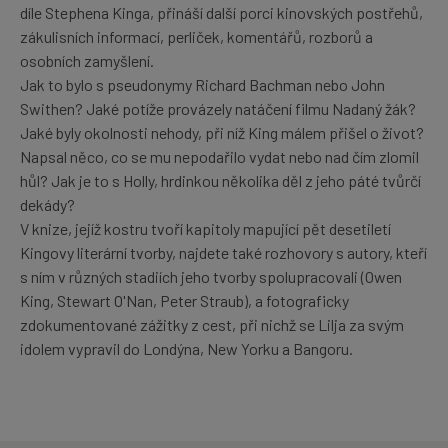
díle Stephena Kinga, přináší další porci kinovských postřehů,
zákulisních informací, perliček, komentářů, rozborů a
osobních zamyšlení.
Jak to bylo s pseudonymy Richard Bachman nebo John
Swithen? Jaké potíže provázely natáčení filmu Nadaný žák?
Jaké byly okolnosti nehody, při níž King málem přišel o život?
Napsal něco, co se mu nepodařilo vydat nebo nad čím zlomil
hůl? Jak je to s Holly, hrdinkou několika děl z jeho páté tvůrčí
dekády?
V knize, jejíž kostru tvoří kapitoly mapující pět desetiletí
Kingovy literární tvorby, najdete také rozhovory s autory, kteří
s ním v různých stadiích jeho tvorby spolupracovali (Owen
King, Stewart O'Nan, Peter Straub), a fotograficky
zdokumentované zážitky z cest, při nichž se Lilja za svým
idolem vypravil do Londýna, New Yorku a Bangoru.