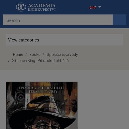
Skip to main content
View categories
Home
Books
Společenské vědy
Stephen King: Půlstoletí příběhů