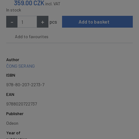
359.00
CZK
incl. VAT
In stock
-
+
pcs
Add to basket
Add to favourites
Author
ČONG SERANG
ISBN
978-80-207-2273-7
EAN
9788020722737
Publisher
Odeon
Year of