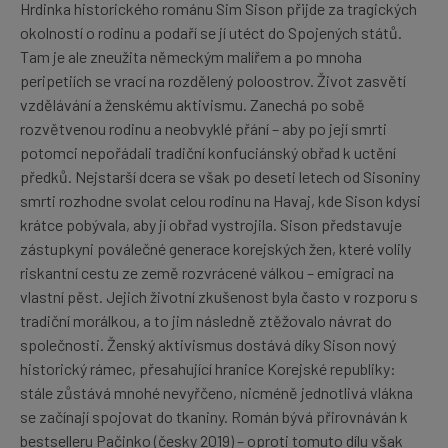
Hrdinka historického románu Sim Sison přijde za tragických
okolností o rodinu a podaří se jí utéct do Spojených států.
Tam je ale zneužita německým malířem a po mnoha
peripetiích se vrací na rozdělený poloostrov. Život zasvětí
vzdělávání a ženskému aktivismu. Zanechá po sobě
rozvětvenou rodinu a neobvyklé přání – aby po její smrti
potomci nepořádali tradiční konfuciánský obřad k uctění
předků. Nejstarší dcera se však po deseti letech od Sisoniny
smrti rozhodne svolat celou rodinu na Havaj, kde Sison kdysi
krátce pobývala, aby jí obřad vystrojila. Sison představuje
zástupkyni poválečné generace korejských žen, které volily
riskantní cestu ze země rozvrácené válkou – emigraci na
vlastní pěst. Jejich životní zkušenost byla často v rozporu s
tradiční morálkou, a to jim následně ztěžovalo návrat do
společnosti. Ženský aktivismus dostává díky Sison nový
historický rámec, přesahující hranice Korejské republiky:
stále zůstává mnohé nevyřčeno, nicméně jednotlivá vlákna
se začínají spojovat do tkaniny. Román bývá přirovnáván k
bestselleru Pačinko (česky 2019) – oproti tomuto dílu však