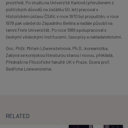
prostředí. Po studiu na Univerzitě Karlově (přerušeném z
politických důvodů na začátku 50. let) pracoval v
Historickém ústavu ČSAV, v roce 1970 byl propuštěn, v roce
1979 pak odešel do Západního Berlína a nadále působil na
tamní Freie Universität. Po roce 1989 spolupracoval s
českými vědeckými institucemi, časopisy a nakladatelstvími.
Doc. PhDr. Miriam Löwensteinová, Ph.D., koreanistka,
Zabývá se korejskou literaturou starou i novou, překládá.
Přednáší na Filozofické fakultě UK v Praze. Dcera prof.
Bedřicha Loewensteina.
RELATED