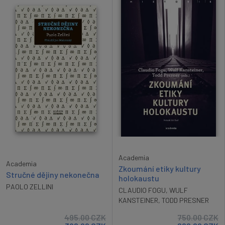
Academia
Academia
Zkoumání etiky kultury
Stručné dějiny nekonečna
holokaustu
PAOLO ZELLINI
CLAUDIO FOGU
,
WULF
KANSTEINER
,
TODD PRESNER
495.00
CZK
750.00
CZK