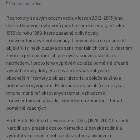
Academia titles
Rozhovory se svým otcem vedla v letech 2012–2013 jeho
dcera. Osnovou rozhovorů jsou historické zvraty od roku
1939 do roku 1989, které zásadně ovlivňovaly
Loewensteinovy životní osudy. Loewenstein se přísně drží
objektivity, nesklouzává do sentimentálních tónů, o vlastním
životě a jeho peripetiích přemýšlí v souvislostech a s
nadhledem. I proto jeho vyprávění dokáže poměrně přesně
vyvolat obrazy doby. Rozhovory se však zabývají i
obecnějšími tématy z oblasti historie, společenského a
politického vývoje atd. Podrobně a z více úhlů se dotýkají
mnoha méně reflektovaných témat, vzhledem k
Loewensteinovu původu i vědeckému zaměření i témat
poměrně vzácných.
Prof. PhDr. Bedřich Loewenstein, CSc., (1929–2017) historik.
Narodil se v pražské česko-německo-židovské rodině a
vyrůstal v kulturně mnohovrstevnatém a bilingvním