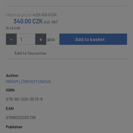
Normal price
425.00
CZK
340.00
CZK
incl. VAT
In stock
-
+
pcs
Add to basket
Add to favourites
Author
MIRIAM LÖWENSTEINOVÁ
ISBN
978-80-200-3573-8
EAN
9788020035738
Publisher