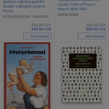
druhém odboji a paměti
Lipsku, Vídni a Praze v
hasiče-odbojáře Josefa
letech 1840–1914
Proch
JAKUB RAŠKA
IVETA KRPÁLKOVÁ
,
JAN KAREL
350.00
CZK
695.00
CZK
280.00
CZK
556.00
CZK
Add to basket
Add to basket