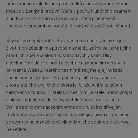
průměrného vzhledu, bez prostředků a bez známostí. První
měsíce v Londýně prožívá Wallis v pocitu hlubokého osamění
a nudy, a tak prchá do světa bulváru, který ji neúnavně
zásobuje zprávami o okouzlující londýnské vyšší společnosti.
Když už po nějaké době ztratí veškerou naději, že by se její
život mohl zásadním způsobem změnit, začne se karta jejího
štěstí obracet a události dostanou rychlý spád. Díky
nečekané shodě okolností se ocitne na domácím večírku s
princem z Walesu, kterého nesmírně zaujme a její hvězda
začne prudce stoupat. Pro prince trpícího svázaností
zkostnatělého anglického dvora je její zjevení jako závan
čerstvého vzduchu. Přátelství mezi nimi je stále intenzivnější
a hlubší, až jednoho dne nevyhnutelně přeroste… v lásku.
Wallis se s novým nadšením vrhne do víru světa dříve jen
těžko představitelného luxusu a privilegií a užívá si společně
se svým princem nádherné víkendy v jeho soukromé pevnosti
Belvedere.