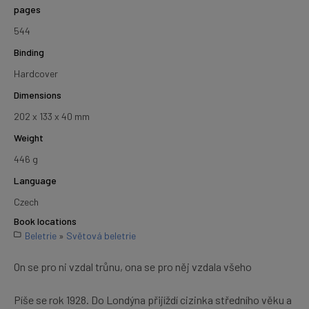
pages
544
Binding
Hardcover
Dimensions
202 x 133 x 40 mm
Weight
446 g
Language
Czech
Book locations
Beletrie
»
Světová beletrie
On se pro ni vzdal trůnu, ona se pro něj vzdala všeho
Píše se rok 1928. Do Londýna přijíždí cizinka středního věku a