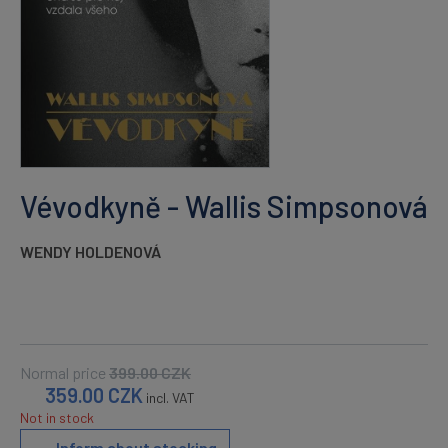
Vévodkyně - Wallis Simpsonová
WENDY HOLDENOVÁ
Normal price
399.00
CZK
359.00
CZK
incl. VAT
Not in stock
Inform about stocking