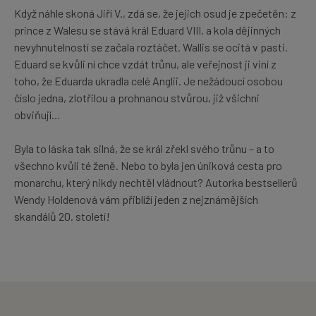
Když náhle skoná Jiří V., zdá se, že jejich osud je zpečetěn: z
prince z Walesu se stává král Eduard VIII. a kola dějinných
nevyhnutelností se začala roztáčet. Wallis se ocitá v pasti.
Eduard se kvůli ní chce vzdát trůnu, ale veřejnost ji viní z
toho, že Eduarda ukradla celé Anglii. Je nežádoucí osobou
číslo jedna, zlotřilou a prohnanou stvůrou, již všichni
obviňují…
Byla to láska tak silná, že se král zřekl svého trůnu – a to
všechno kvůli té ženě. Nebo to byla jen úniková cesta pro
monarchu, který nikdy nechtěl vládnout? Autorka bestsellerů
Wendy Holdenová vám přiblíží jeden z nejznámějších
skandálů 20. století!