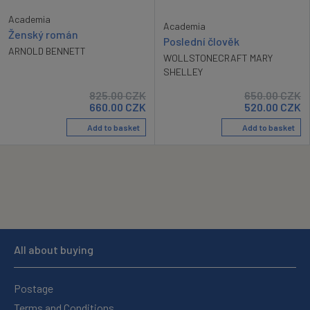
Academia
Academia
Ženský román
Poslední člověk
ARNOLD BENNETT
WOLLSTONECRAFT MARY
SHELLEY
825.00
CZK
650.00
CZK
660.00
CZK
520.00
CZK
Add to basket
Add to basket
All about buying
Postage
Terms and Conditions