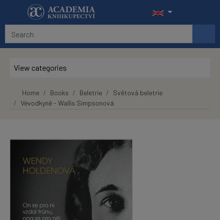
Skip to main content
View categories
Home
Books
Beletrie
Světová beletrie
Vévodkyně - Wallis Simpsonová