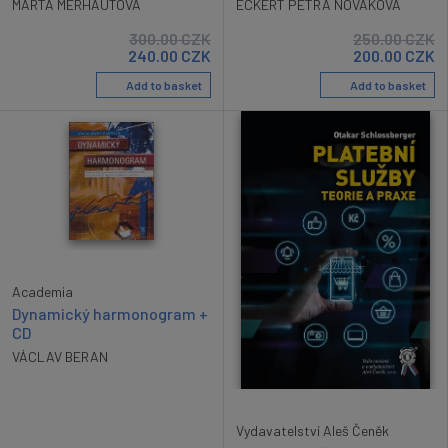
ECKERT PETRA NOVÁKOVÁ
MARTA MERHAUTOVÁ
300.00
CZK
250.00
CZK
240.00
CZK
200.00
CZK
Add to basket
Add to basket
Academia
Dynamický harmonogram +
CD
VÁCLAV BERAN
Vydavatelství Aleš Čeněk