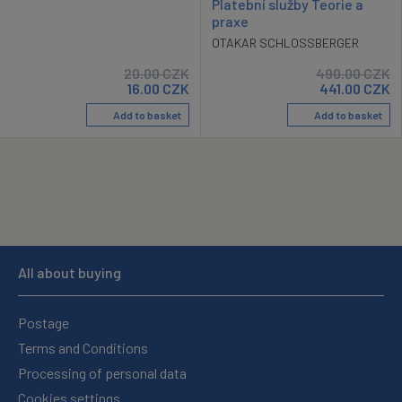
Platební služby Teorie a
praxe
OTAKAR SCHLOSSBERGER
20.00
CZK
490.00
CZK
16.00
CZK
441.00
CZK
Add to basket
Add to basket
All about buying
Postage
Terms and Conditions
Processing of personal data
Cookies settings