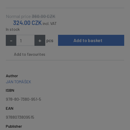
Normal price
360.00
CZK
324.00
CZK
incl. VAT
In stock
-
+
pcs
Add to basket
Add to favourites
Author
JAN TOMÁŠEK
ISBN
978-80-7380-951-5
EAN
9788073809515
Publisher