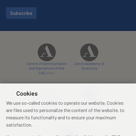
Subscribe
Centre of Administration
Czech Academy of
and Operations of the
Sciences
CAS, v. v. i.
Cookies
We use so-called cookies to operate our website. Cookies
Castle Hotel Liblice
Zámecký hotel Třešť
are files used to personalize the content of the website, to
conference centre
konferenční centrum
measure its functionality and to ensure your maximum
satisfaction.