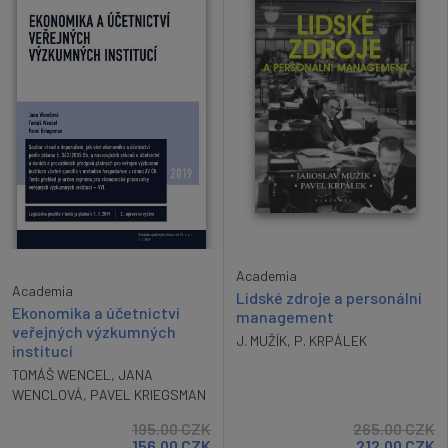
Academia
Academia
Lidské zdroje a personální
Ekonomika a účetnictví
management
veřejných výzkumných
J. MUŽÍK
,
P. KRPÁLEK
institucí
TOMÁŠ WENCEL
,
JANA
WENCLOVÁ
,
PAVEL KRIEGSMAN
195.00
CZK
265.00
CZK
156.00
CZK
212.00
CZK