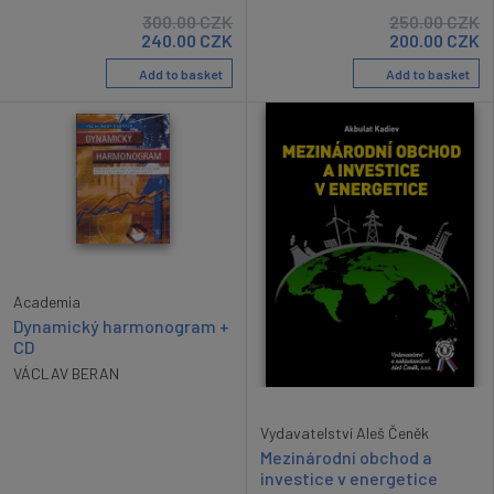
300.00
CZK
250.00
CZK
240.00
CZK
200.00
CZK
Add to basket
Add to basket
Academia
Dynamický harmonogram +
CD
VÁCLAV BERAN
Vydavatelství Aleš Čeněk
Mezinárodní obchod a
investice v energetice