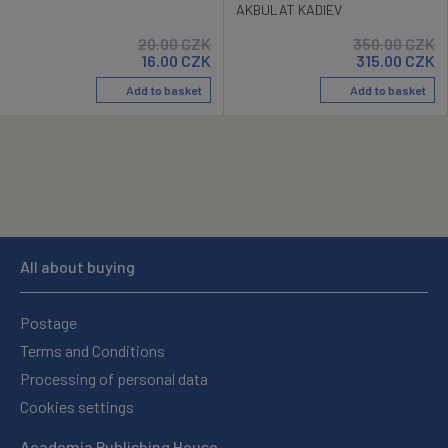
AKBULAT KADIEV
20.00
CZK
350.00
CZK
16.00
CZK
315.00
CZK
Add to basket
Add to basket
All about buying
Postage
Terms and Conditions
Processing of personal data
Cookies settings
Academia Publishing House