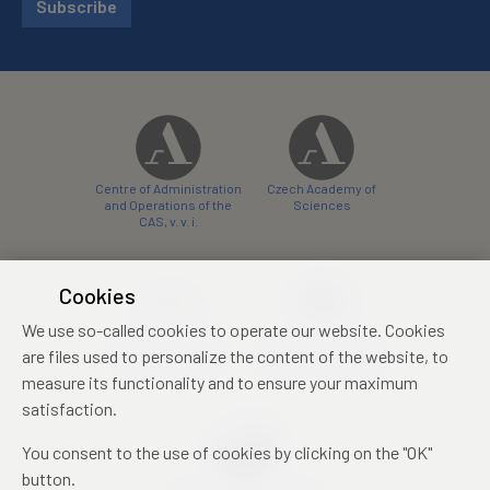
Subscribe
Centre of Administration
Czech Academy of
and Operations of the
Sciences
CAS, v. v. i.
Cookies
We use so-called cookies to operate our website. Cookies
Castle Hotel Liblice
Zámecký hotel Třešť
are files used to personalize the content of the website, to
conference centre
konferenční centrum
measure its functionality and to ensure your maximum
satisfaction.
You consent to the use of cookies by clicking on the "OK"
button.
Mezinárodní identifikační