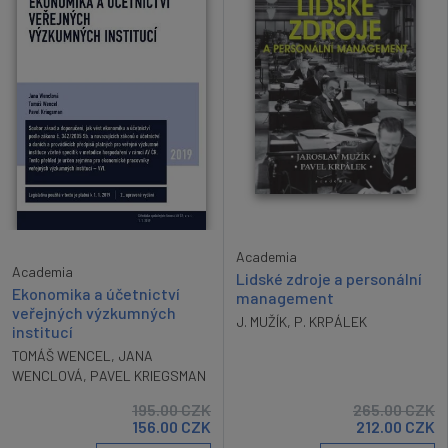
Academia
Academia
Lidské zdroje a personální
Ekonomika a účetnictví
management
veřejných výzkumných
J. MUŽÍK
,
P. KRPÁLEK
institucí
TOMÁŠ WENCEL
,
JANA
WENCLOVÁ
,
PAVEL KRIEGSMAN
195.00
CZK
265.00
CZK
156.00
CZK
212.00
CZK