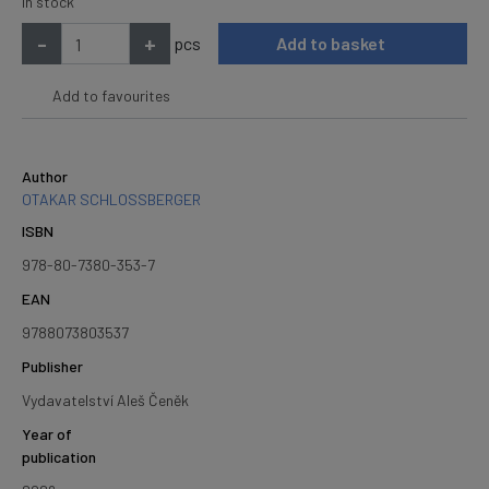
In stock
-
+
pcs
Add to basket
Add to favourites
Author
OTAKAR SCHLOSSBERGER
ISBN
978-80-7380-353-7
EAN
9788073803537
Publisher
Vydavatelství Aleš Čeněk
Year of
publication