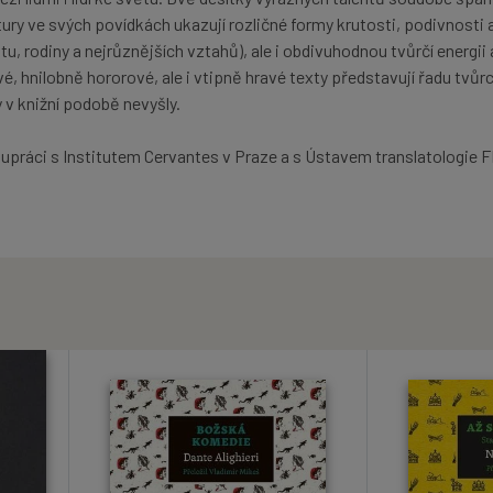
ury ve svých povídkách ukazují rozličné formy krutosti, podivnosti 
u, rodiny a nejrůznějších vztahů), ale i obdivuhodnou tvůrčí energii 
é, hnilobně hororové, ale i vtipně hravé texty představují řadu tvůr
 v knižní podobě nevyšly.
lupráci s Institutem Cervantes v Praze a s Ústavem translatologie 