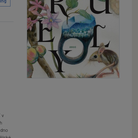
ing
 v
h
adno
nělské