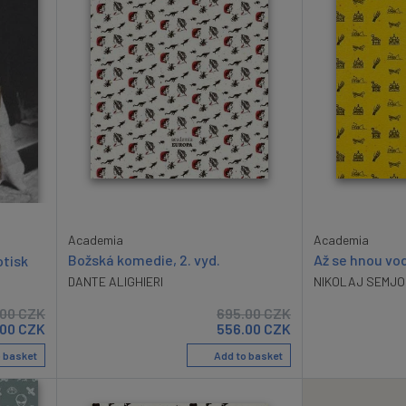
Academia
Academia
Božská komedie, 2. vyd.
Až se hnou vo
otisk
DANTE ALIGHIERI
NIKOLAJ SEMJO
.00
CZK
695.00
CZK
.00
CZK
556.00
CZK
 basket
Add to basket