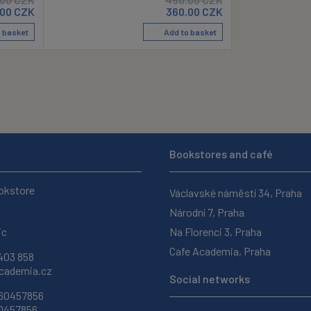
.00
CZK
360.00
CZK
 basket
Add to basket
Bookstores and café
okstore
Václavské náměstí 34, Praha
Národní 7, Praha
ic
Na Florenci 3, Praha
Cafe Academia, Praha
403 858
ademia.cz
Social networks
 60457856
60457856