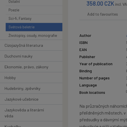
Ostatní
358.00
CZK
incl. V
Poezie
Add to favourites
Sci-fi, Fantasy
Světová beletrie
Author
Životopisy, osudy, monografie
ISBN
Cizojazyčná literatura
EAN
Duchovní nauky
Publisher
Year of publication
Ekonomie, právo, zákony
Binding
Hobby
Number of pages
Language
Hudebniny, zpěvníky
Book locations
Jazykové učebnice
Na průzračných náhorních 
Jazykověda a literární
přelidněných městech, v
věda
předsudky a dávnými mýty 
vybuchuje a ničí vztahy m
Kuchařky