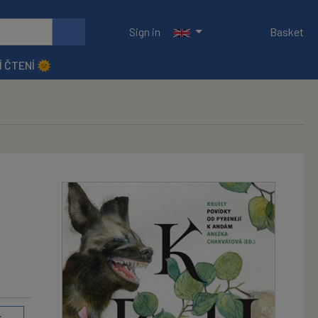
Sign in
Basket
Í ČTENÍ 🌞