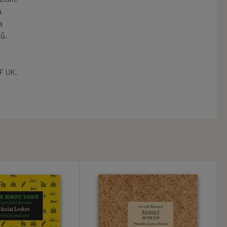
a
a
ců,
FF UK.