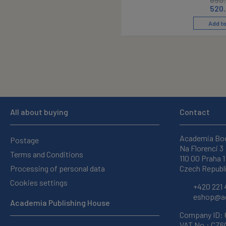
520
Add to
All about buying
Contact
Academia Bo
Postage
Na Florenci 3
Terms and Conditions
110 00 Praha 1
Processing of personal data
Czech Republ
Cookies settings
+420 221 
eshop@ac
Academia Publishing House
Company ID:
VAT No.: CZ