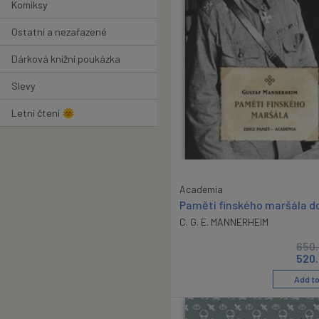
Komiksy
Ostatní a nezařazené
Dárková knižní poukázka
Slevy
Letní čtení 🌞
Academia
Paměti finského maršála d
C. G. E. MANNERHEIM
650
520
Add to