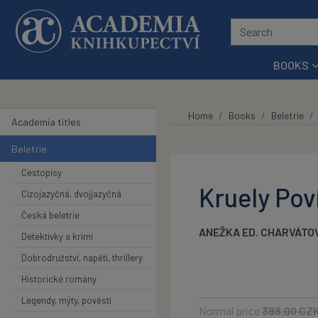
Skip to main content
BOOKS
Home
Books
Beletrie
Academia titles
Beletrie
Cestopisy
Kruely Pov
Cizojazyčná, dvojjazyčná
Česká beletrie
ANEŽKA ED. CHARVÁTO
Detektivky a krimi
Dobrodružství, napětí, thrillery
Historické romány
Legendy, mýty, pověsti
Normal price
398.00
CZ