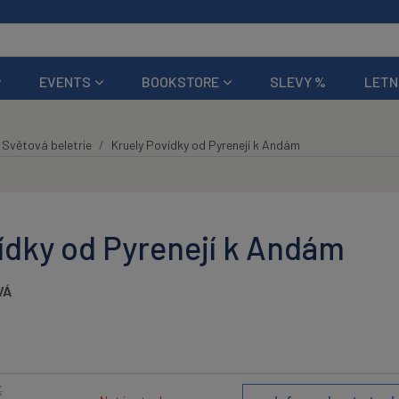
EVENTS
BOOKSTORE
SLEVY %
LETN
Světová beletrie
Kruely Povídky od Pyrenejí k Andám
ídky od Pyrenejí k Andám
VÁ
K