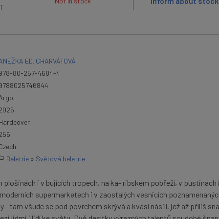
Inform about stock
Not in stock
AT
ANEŽKA ED. CHARVÁTOVÁ
978-80-257-4684-4
9788025746844
Argo
2025
Hardcover
256
Czech
Beletrie
»
Světová beletrie
plošinách i v bujících tropech, na ka- ribském pobřeží, v pustinách i
 moderních supermarketech i v zaostalých vesnicích poznamenanýc
- tam všude se pod povrchem skrývá a kvasí násilí, jež až příliš sn
ezi lidmi i lidí ke světu. Dvě desítky výrazných talentů soudobé špa