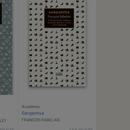
Academia
Gargantua
FRANCOIS RABELAIS
LEY
.00
CZK
450.00
CZK