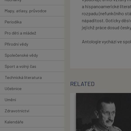
a hispanoamerické literat
Mapy, atlasy, průvodce
rozpadu (nefunkčního stát
nápaditost. Goticky děsiv
Periodika
jejichž práce dosud česky
Pro děti a mládež
Antologie vychází ve spo
Přírodní vědy
Společenské vědy
Sport a volný čas
Technická literatura
RELATED
Učebnice
Umění
Zdravotnictví
Kalendáře