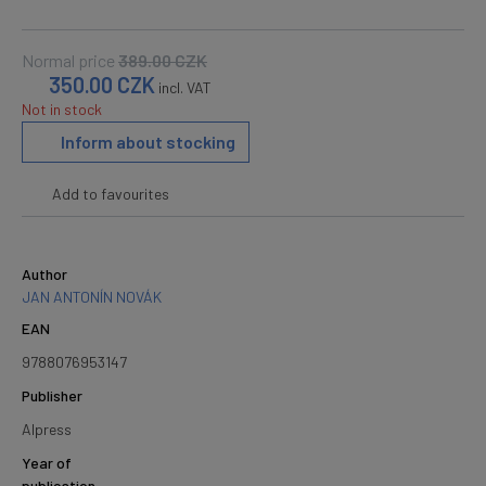
Normal price
389.00
CZK
350.00
CZK
incl. VAT
Not in stock
Inform about stocking
Add to favourites
Author
JAN ANTONÍN NOVÁK
EAN
9788076953147
Publisher
Alpress
Year of
publication