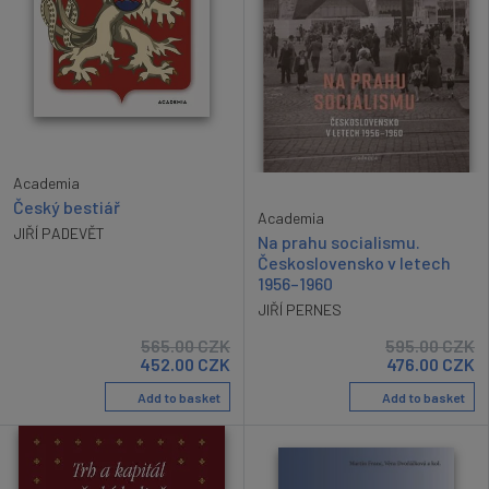
Academia
Český bestiář
Academia
JIŘÍ PADEVĚT
Na prahu socialismu.
Československo v letech
1956–1960
JIŘÍ PERNES
565.00
CZK
595.00
CZK
452.00
CZK
476.00
CZK
Add to basket
Add to basket