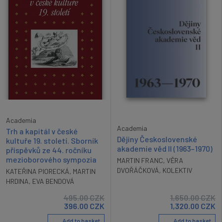
Academia
Academia
Trh a kapitál v české
Dějiny Československé
kultuře 19. století. Sborník
akademie věd II (1963–1970)
příspěvků ze 44. ročníku
mezioborového sympozia
MARTIN FRANC
,
VĚRA
DVOŘÁČKOVÁ
,
KOLEKTIV
KATEŘINA PIORECKÁ
,
MARTIN
HRDINA
,
EVA BENDOVÁ
495.00
CZK
1,650.00
CZK
396.00
CZK
1,320.00
CZK
Add to basket
Add to basket