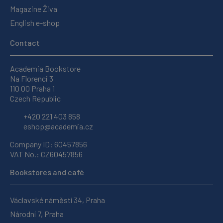
Magazine Živa
English e-shop
Contact
Academia Bookstore
Na Florenci 3
110 00 Praha 1
Czech Republic
+420 221 403 858
eshop@academia.cz
Company ID: 60457856
VAT No.: CZ60457856
Bookstores and café
Václavské náměstí 34, Praha
Národní 7, Praha