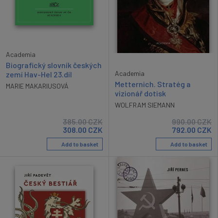
Academia
Biografický slovník českých
Academia
zemí Hav-Hel 23.díl
Metternich. Stratég a
MARIE MAKARIUSOVÁ
vizionář dotisk
WOLFRAM SIEMANN
385.00
CZK
990.00
CZK
308.00
CZK
792.00
CZK
Add to basket
Add to basket