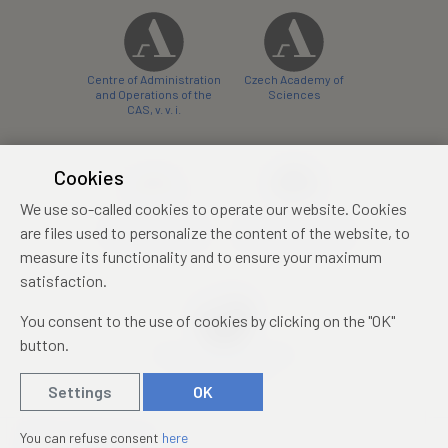
Centre of Administration
Czech Academy of
and Operations of the
Sciences
CAS, v. v. i.
Cookies
We use so-called cookies to operate our website. Cookies
Castle Hotel Liblice
Zámecký hotel Třešť
are files used to personalize the content of the website, to
conference centre
konferenční centrum
measure its functionality and to ensure your maximum
satisfaction.
You consent to the use of cookies by clicking on the "OK"
button.
Mezinárodní identifikační
průkaz studenta
Settings
OK
© 2019 – 2026
Academia
You can refuse consent
here