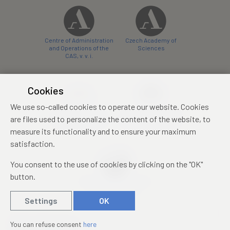
Centre of Administration
Czech Academy of
and Operations of the
Sciences
CAS, v. v. i.
Cookies
We use so-called cookies to operate our website. Cookies
Castle Hotel Liblice
Zámecký hotel Třešť
are files used to personalize the content of the website, to
conference centre
konferenční centrum
measure its functionality and to ensure your maximum
satisfaction.
You consent to the use of cookies by clicking on the "OK"
button.
Mezinárodní identifikační
průkaz studenta
Settings
OK
© 2019 – 2026
Academia
You can refuse consent
here