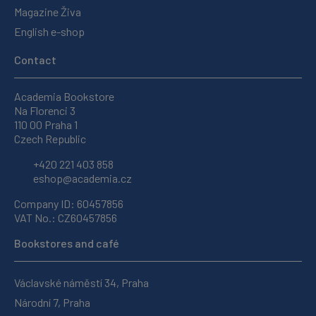
Magazine Živa
English e-shop
Contact
Academia Bookstore
Na Florenci 3
110 00 Praha 1
Czech Republic
+420 221 403 858
eshop@academia.cz
Company ID: 60457856
VAT No.: CZ60457856
Bookstores and café
Václavské náměstí 34, Praha
Národní 7, Praha