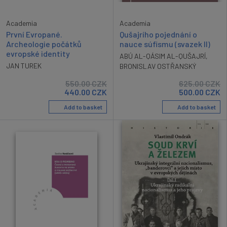
Academia
Academia
První Evropané.
Qušajrího pojednání o
Archeologie počátků
nauce súfismu (svazek II)
evropské identity
ABÚ AL-QÁSIM AL-QUŠAJRÍ
,
JAN TUREK
BRONISLAV OSTŘANSKÝ
550.00
CZK
625.00
CZK
440.00
CZK
500.00
CZK
Add to basket
Add to basket