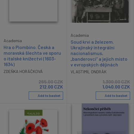
Academia
Academia
Soud krví a železem.
Hra o Piombino. Česká a
Ukrajinský integrální
moravská šlechta ve sporu
nacionalismus,
o italské knížectví (1603-
„banderovci“ a jejich místo
1634)
v evropských dějinách
ZDEŇKA HORÁČKOVÁ
VLASTIMIL ONDRÁK
265.00
CZK
1,300.00
CZK
212.00
CZK
1,040.00
CZK
Add to basket
Add to basket