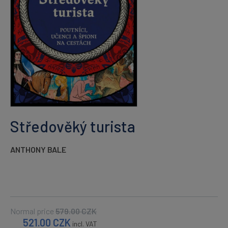
Středověký turista
ANTHONY BALE
Normal price
579.00
CZK
521.00
CZK
incl. VAT