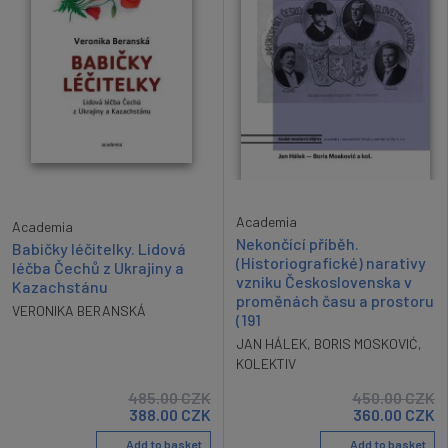
Academia
Academia
Nekončící příběh.
Babičky léčitelky. Lidová
(Historiografické) narativy
léčba Čechů z Ukrajiny a
vzniku Československa v
Kazachstánu
proměnách času a prostoru
VERONIKA BERANSKÁ
(191
JAN HÁLEK
,
BORIS MOSKOVIĆ
,
KOLEKTIV
485.00
CZK
450.00
CZK
388.00
CZK
360.00
CZK
Add to basket
Add to basket