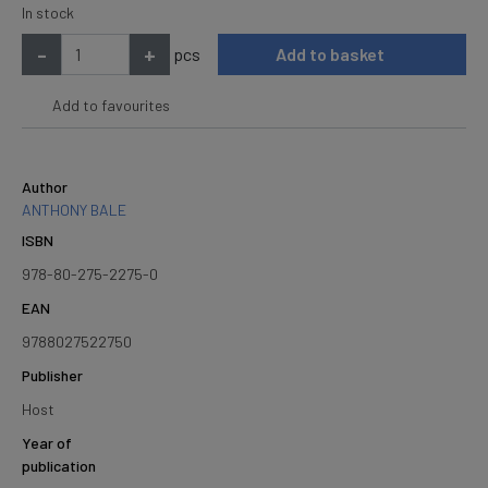
In stock
-
+
pcs
Add to basket
Add to favourites
Author
ANTHONY BALE
ISBN
978-80-275-2275-0
EAN
9788027522750
Publisher
Host
Year of
publication