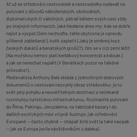
Ať už se středověcí cestovatelé a cestovatelky vydávali na
putování z důvodů náboženských, obchodních,
diplomatických či válečných, pátrali během svých cest vždy
po stejných informacích, jaké hledáme dnes my: kde se dobře
najíst a vyspat (Sem nechoďte, tahle ubytovna je opravdu
příšerně zablešená!), kolik zaplatit (Jaký je směnný kurz
českých dukátů a benátských grošů?), čím se v cizí zemi léčit
(Na mořskou nemoc platí kerblíkový koncentrát a kdoule.)
a jak se nenechat napálit (V Benátkách pozor na falešné
průvodce!).
Medievalista Anthony Bale skládá z jednotlivých dobových
dokumentů o cestování nezvyklý obraz středověku: je to
svět plný pohybu a neuvěřitelných destinací s nečekaně
rozvinutou turistickou infrastrukturou. Rozmanité putování
do Říma, Pekingu, Jeruzaléma, na tabrízské bazary i do
dalších exotických míst vtipně ilustruje, jak středověcí
Evropané — často chybně — chápali širší svět (a také naopak
— jak se Evropa jevila návštěvníkům z daleka).