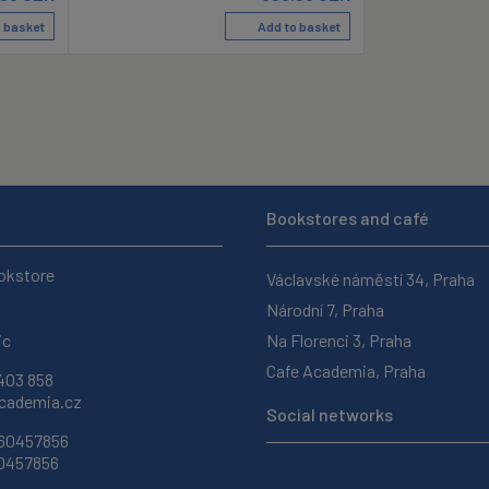
 basket
Add to basket
Bookstores and café
okstore
Václavské náměstí 34, Praha
Národní 7, Praha
ic
Na Florenci 3, Praha
Cafe Academia, Praha
403 858
ademia.cz
Social networks
 60457856
60457856