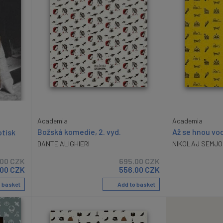
Academia
Academia
Božská komedie, 2. vyd.
Až se hnou vo
otisk
DANTE ALIGHIERI
NIKOLAJ SEMJO
.00
CZK
695.00
CZK
.00
CZK
556.00
CZK
 basket
Add to basket