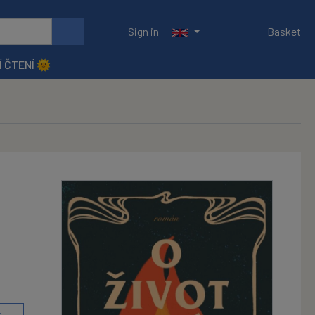
Sign in
Basket
Í ČTENÍ 🌞