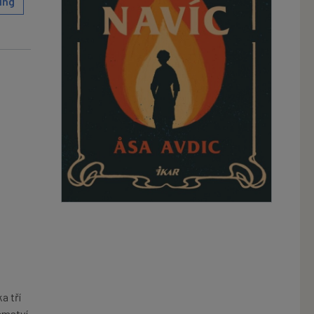
ing
a tří
jemství