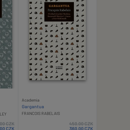
Academia
Gargantua
FRANCOIS RABELAIS
LEY
.00
CZK
450.00
CZK
.00
CZK
360.00
CZK