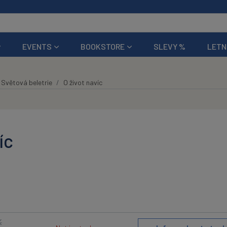
EVENTS
BOOKSTORE
SLEVY %
LETN
Světová beletrie
O život navíc
íc
K