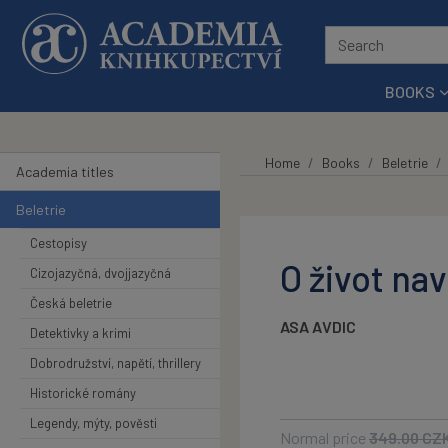
Skip to main content
BOOKS
Home
Books
Beletrie
Academia titles
Beletrie
Cestopisy
O život nav
Cizojazyčná, dvojjazyčná
Česká beletrie
ASA AVDIC
Detektivky a krimi
Dobrodružství, napětí, thrillery
Historické romány
Legendy, mýty, pověsti
Normal price
349.00
CZ