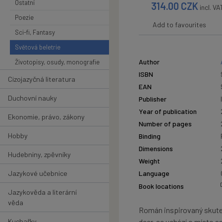
Ostatní
314.00
CZK
incl. VA
Poezie
Add to favourites
Sci-fi, Fantasy
Světová beletrie
Author
Životopisy, osudy, monografie
ISBN
Cizojazyčná literatura
EAN
Duchovní nauky
Publisher
Year of publication
Ekonomie, právo, zákony
Number of pages
Hobby
Binding
Dimensions
Hudebniny, zpěvníky
Weight
Jazykové učebnice
Language
Book locations
Jazykověda a literární
věda
Román inspirovaný skuteč
Kuchařky
dcer, se uchází o místo a