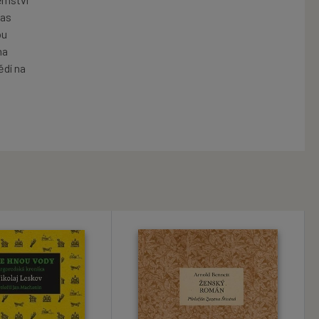
mas
ou
na
ědí na