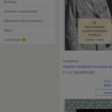
Komiksy
Ostatní a nezařazené
Dárková knižní poukázka
Slevy
Letní čtení 🌞
Academia
Paměti finského maršála d
C. G. E. MANNERHEIM
650
520
Add to