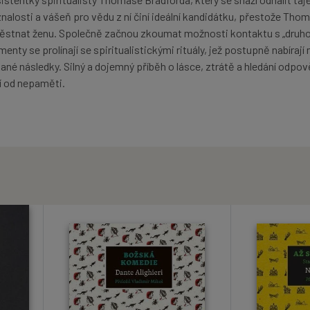
nalosti a vášeň pro vědu z ní činí ideální kandidátku, přestože Tho
stnat ženu. Společně začnou zkoumat možnosti kontaktu s „druh
nty se prolínají se spiritualistickými rituály, jež postupně nabírají 
kané následky. Silný a dojemný příběh o lásce, ztrátě a hledání odpov
pí od nepaměti.