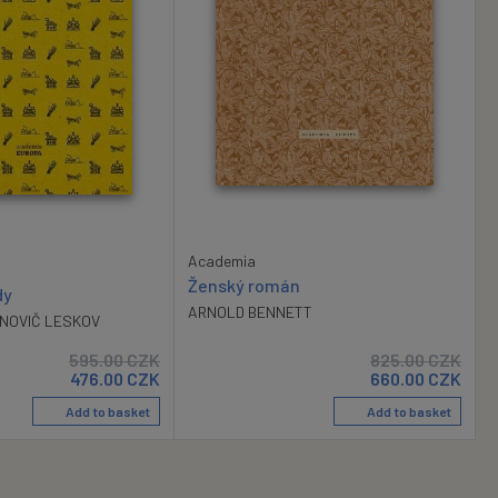
Academia
Ženský román
dy
ARNOLD BENNETT
NOVIČ LESKOV
595.00
CZK
825.00
CZK
476.00
CZK
660.00
CZK
Add to basket
Add to basket