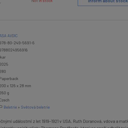
Inform about stock
Not in stock
T
ASA AVDIC
978-80-249-5691-6
9788024956916
Ikar
2025
280
Paperback
200 x 126 x 28 mm
260 g
Czech
Beletrie
»
Světová beletrie
nými událostmi z let 1919–1921 v USA. Ruth Doranová, vdova a matk
sistentky spiritualisty Thomase Bradforda, který se snaží odhalit ta