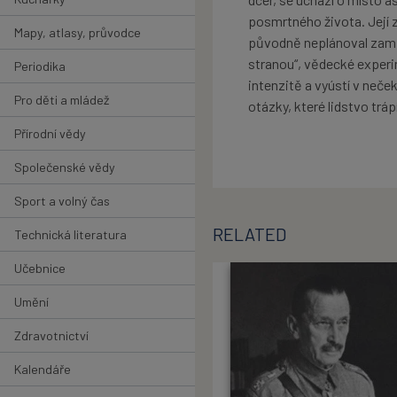
posmrtného života. Její z
Mapy, atlasy, průvodce
původně neplánoval zamě
stranou“, vědecké experime
Periodika
intenzitě a vyústí v neče
Pro děti a mládež
otázky, které lidstvo trá
Přírodní vědy
Společenské vědy
Sport a volný čas
RELATED
Technická literatura
Učebnice
Umění
Zdravotnictví
Kalendáře