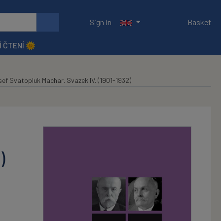
Sign in
Basket
Í ČTENÍ 🌞
ef Svatopluk Machar. Svazek IV. (1901-1932)
)