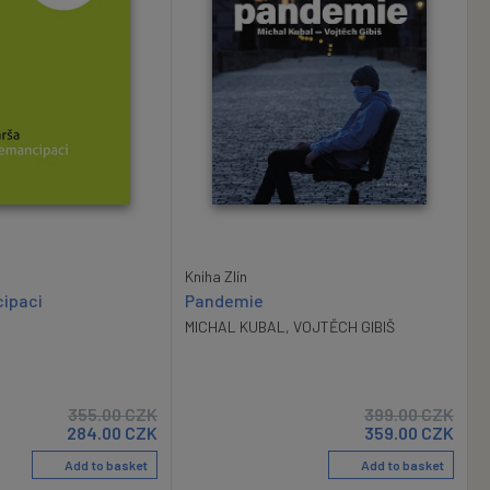
Kniha Zlín
ipaci
Pandemie
MICHAL KUBAL
,
VOJTĚCH GIBIŠ
355.00
CZK
399.00
CZK
284.00
CZK
359.00
CZK
Add to basket
Add to basket