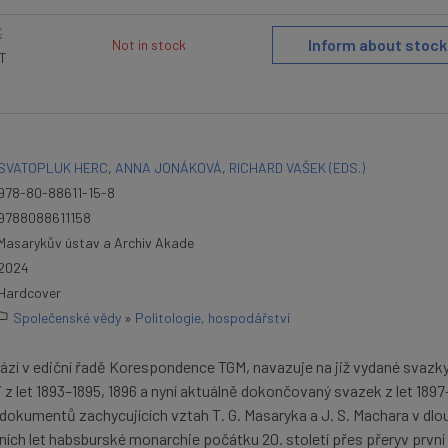
K
Inform about stock
Not in stock
AT
SVATOPLUK HERC
,
ANNA JONÁKOVÁ
,
RICHARD VAŠEK (EDS.)
978-80-88611-15-8
9788088611158
Masarykův ústav a Archiv Akade
2024
Hardcover
Společenské vědy
»
Politologie, hospodářství
zí v ediční řadě Korespondence TGM, navazuje na již vydané svazk
z let 1893–1895, 1896 a nyní aktuálně dokončovaný svazek z let 1897
dokumentů zachycujících vztah T. G. Masaryka a J. S. Machara v dl
ch let habsburské monarchie počátku 20. století přes přeryv první