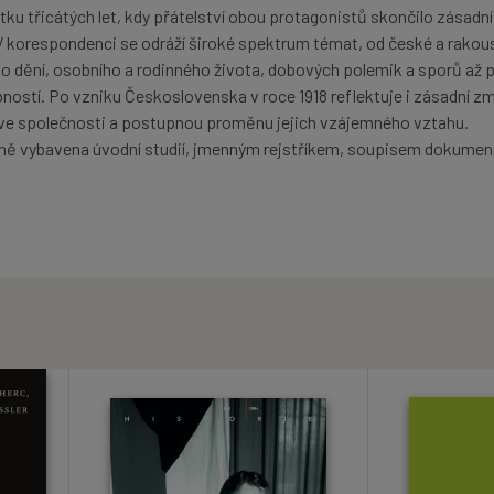
ku třicátých let, kdy přátelství obou protagonistů skončilo zásadní
 korespondenci se odráží široké spektrum témat, od české a rakou
ího dění, osobního a rodinného života, dobových polemik a sporů až 
bností. Po vzniku Československa v roce 1918 reflektuje i zásadní 
 ve společnosti a postupnou proměnu jejich vzájemného vztahu.
dně vybavena úvodní studií, jmenným rejstříkem, soupisem dokumen