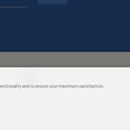
functionality and to ensure your maximum satisfaction.
Mezinárodní identifikační
průkaz studenta