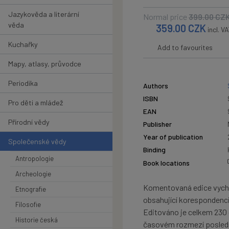
Jazykověda a literární
Normal price
399.00
CZ
věda
359.00
CZK
incl. V
Kuchařky
Add to favourites
Mapy, atlasy, průvodce
Periodika
Authors
ISBN
Pro děti a mládež
EAN
Přírodní vědy
Publisher
Year of publication
Společenské vědy
Binding
Antropologie
Book locations
Archeologie
Komentovaná edice vychá
Etnografie
obsahující korespondenci 
Filosofie
Editováno je celkem 230 
Historie česká
časovém rozmezí poslední