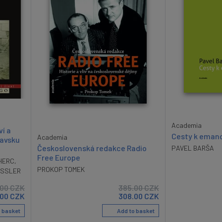
Academia
ví a
Cesty k emanc
Academia
tavsku
Československá redakce Radio
PAVEL BARŠA
Free Europe
HERC
,
PROKOP TOMEK
ESSLER
.00
CZK
385.00
CZK
00
CZK
308.00
CZK
 basket
Add to basket