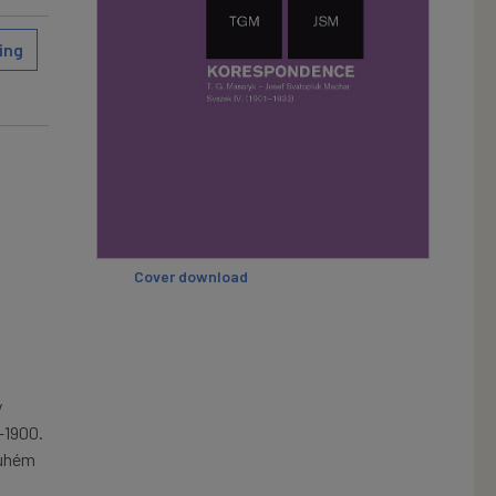
ing
Cover download
y
–1900.
ouhém