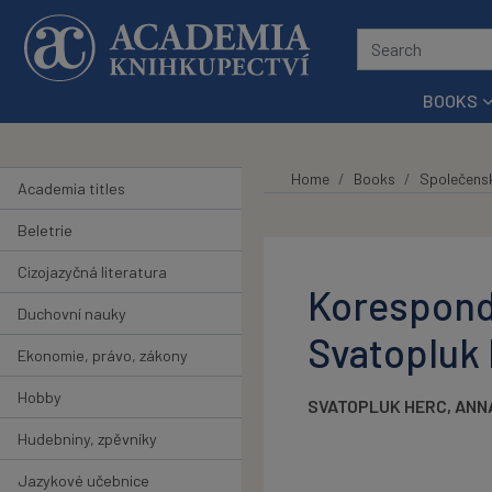
Skip to main content
BOOKS
Home
Books
Společens
Academia titles
Beletrie
Cizojazyčná literatura
Koresponde
Duchovní nauky
Svatopluk 
Ekonomie, právo, zákony
Hobby
SVATOPLUK HERC
,
ANN
Hudebniny, zpěvníky
Jazykové učebnice