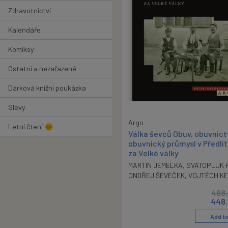
Zdravotnictví
Kalendáře
Komiksy
Ostatní a nezařazené
Dárková knižní poukázka
Slevy
Argo
Letní čtení 🌞
Válka ševců Obuv, obuvnict
obuvnický průmysl v Předli
za Velké války
MARTIN JEMELKA
,
SVATOPLUK 
ONDŘEJ ŠEVEČEK
,
VOJTĚCH K
498
448.
Add to