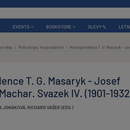
EVENTS
BOOKSTORE
SLEVY %
LETN
ké vědy
Politologie, hospodářství
Korespondence T. G. Masaryk - Jos
nce T. G. Masaryk - Josef
Machar. Svazek IV. (1901-1932
A JONÁKOVÁ
,
RICHARD VAŠEK (EDS.)