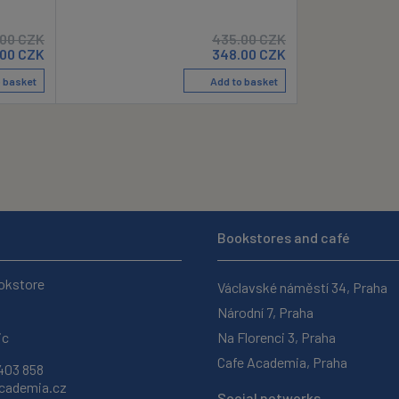
.00
CZK
435.00
CZK
.00
CZK
348.00
CZK
 basket
Add to basket
Bookstores and café
okstore
Václavské náměstí 34, Praha
Národní 7, Praha
ic
Na Florenci 3, Praha
Cafe Academia, Praha
403 858
ademia.cz
Social networks