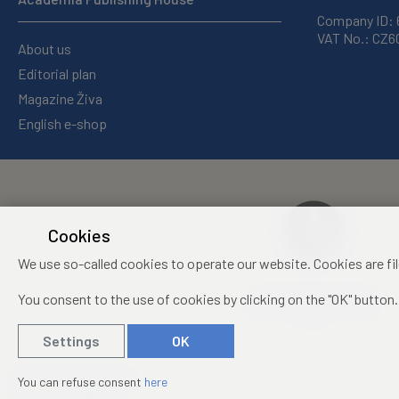
Company ID:
VAT No.: CZ
About us
Editorial plan
Magazine Živa
English e-shop
Cookies
We use so-called cookies to operate our website. Cookies are fi
Centre of Administration
You consent to the use of cookies by clicking on the "OK" button.
and Operations of the CAS,
v. v. i.
Settings
OK
© 2019 – 2026
Academia
You can refuse consent
here
Created by
sna
pp
s!