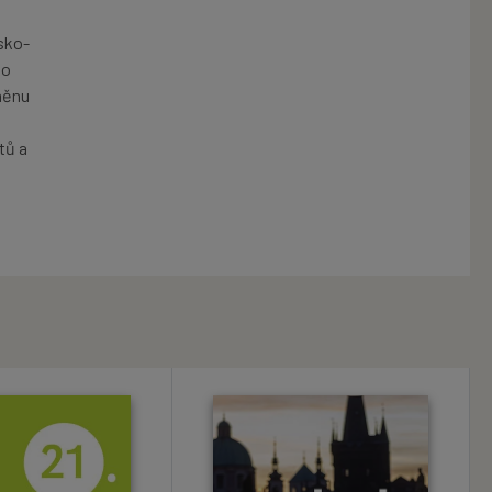
sko-
po
změnu
tů a