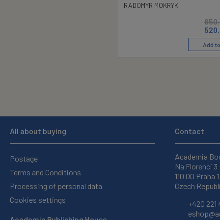
RADOMYR MOKRYK
650
520
Add to
All about buying
Contact
Academia Bo
Postage
Na Florenci 3
Terms and Conditions
110 00 Praha 1
Processing of personal data
Czech Republ
Cookies settings
+420 221 
eshop@ac
Academia Publishing House