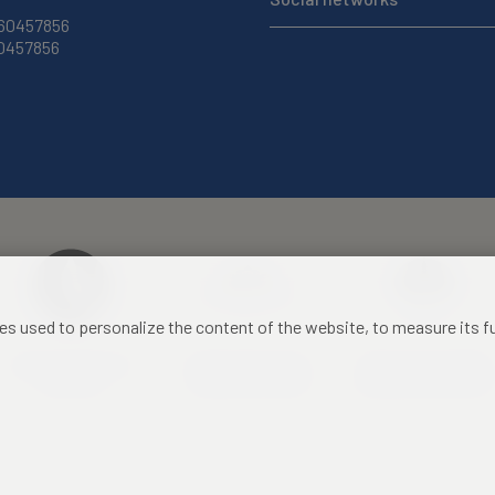
 60457856
60457856
les used to personalize the content of the website, to measure its 
Czech Academy of
Castle Hotel Liblice
Zámecký hotel Třešť
Sciences
conference centre
konferenční centrum