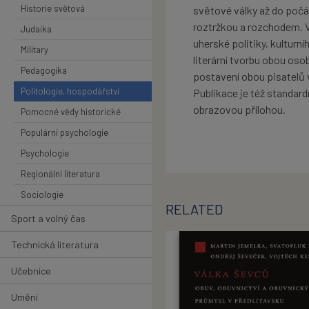
Historie světová
světové války až do počát
roztržkou a rozchodem. V
Judaika
uherské politiky, kulturn
Military
literární tvorbu obou oso
Pedagogika
postavení obou pisatelů
Politologie, hospodářství
Publikace je též standar
obrazovou přílohou.
Pomocné vědy historické
Populární psychologie
Psychologie
Regionální literatura
Sociologie
RELATED
Sport a volný čas
Technická literatura
Učebnice
Umění